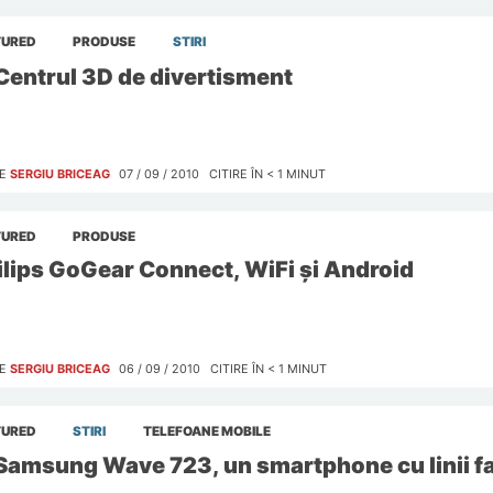
TURED
PRODUSE
STIRI
Centrul 3D de divertisment
E
SERGIU BRICEAG
07 / 09 / 2010
CITIRE ÎN
< 1
MINUT
TURED
PRODUSE
ilips GoGear Connect, WiFi şi Android
E
SERGIU BRICEAG
06 / 09 / 2010
CITIRE ÎN
< 1
MINUT
TURED
STIRI
TELEFOANE MOBILE
Samsung Wave 723, un smartphone cu linii f