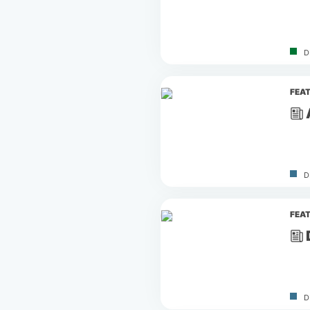
D
FEA
D
FEA
D