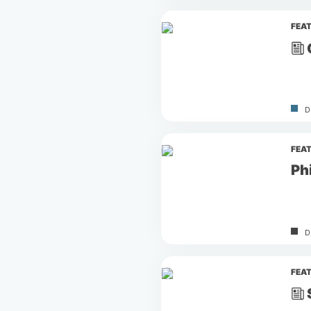
FEA
D
FEA
Ph
D
FEA