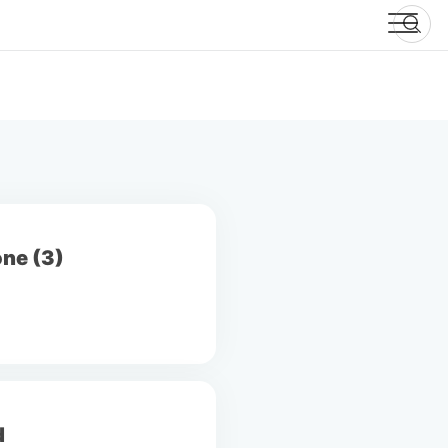
one (3)
d