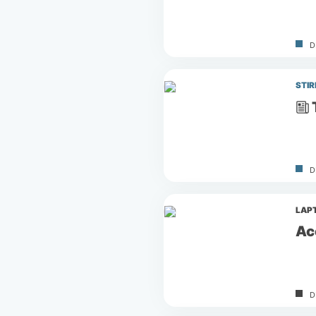
D
STIR
D
LAP
Ac
D