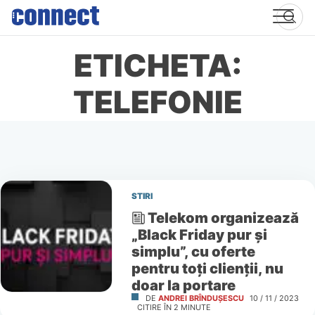
Skip
to
content
ETICHETA:
TELEFONIE
STIRI
Telekom organizează
„Black Friday pur și
simplu”, cu oferte
pentru toți clienții, nu
doar la portare
DE
ANDREI BRÎNDUȘESCU
10 / 11 / 2023
CITIRE ÎN
2
MINUTE