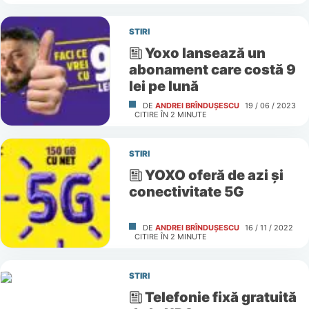
STIRI
Yoxo lansează un
abonament care costă 9
lei pe lună
DE
ANDREI BRÎNDUȘESCU
19 / 06 / 2023
CITIRE ÎN
2
MINUTE
STIRI
YOXO oferă de azi și
conectivitate 5G
DE
ANDREI BRÎNDUȘESCU
16 / 11 / 2022
CITIRE ÎN
2
MINUTE
STIRI
Telefonie fixă gratuită