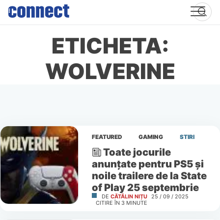
Skip
to
content
ETICHETA:
WOLVERINE
FEATURED
GAMING
STIRI
Toate jocurile
anunțate pentru PS5 și
noile trailere de la State
of Play 25 septembrie
DE
CĂTĂLIN NIȚU
25 / 09 / 2025
CITIRE ÎN
3
MINUTE