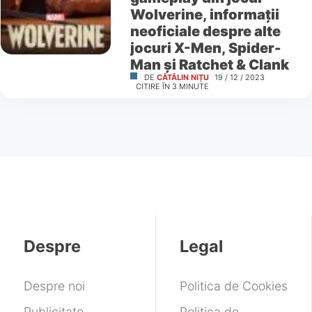
Wolverine, informații
neoficiale despre alte
jocuri X-Men, Spider-
Man și Ratchet & Clank
DE
CĂTĂLIN NIȚU
19 / 12 / 2023
CITIRE ÎN
3
MINUTE
Despre
Legal
Despre noi
Politica de Cookies
Publicitate
Politica de