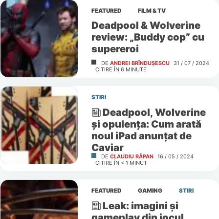
FEATURED
FILM & TV
Deadpool & Wolverine
review: „Buddy cop” cu
supereroi
DE
ANDREI BRÎNDUȘESCU
31 / 07 / 2024
CITIRE ÎN
6
MINUTE
STIRI
Deadpool, Wolverine
și opulența: Cum arată
noul iPad anunțat de
Caviar
DE
CLAUDIU RÂPAN
16 / 05 / 2024
CITIRE ÎN
< 1
MINUT
FEATURED
GAMING
STIRI
Leak: imagini și
gameplay din jocul