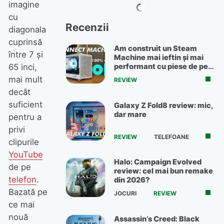
imagine
cu
Recenzii
diagonala
cuprinsă
Am construit un Steam
între 7 şi
Machine mai ieftin și mai
performant cu piese de pe
65 inci,
OLX
mai mult
REVIEW
decât
suficient
Galaxy Z Fold8 review: mic,
dar mare
pentru a
privi
REVIEW
TELEFOANE
clipurile
YouTube
Halo: Campaign Evolved
de pe
review: cel mai bun remake
telefon
.
din 2026?
Bazată pe
JOCURI
REVIEW
ce mai
nouă
Assassin’s Creed: Black