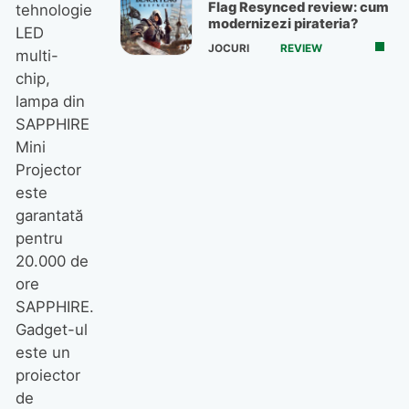
Flag Resynced review: cum
tehnologie
modernizezi pirateria?
LED
JOCURI
REVIEW
multi-
chip,
lampa din
SAPPHIRE
Mini
Projector
este
garantată
pentru
20.000 de
ore
SAPPHIRE.
Gadget-ul
este un
proiector
de