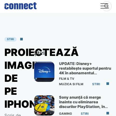
Skip
to
content
STIRI
PROIECTEAZĂ
Știri
IMAGINI
UPDATE: Disney+
restabilește suportul pentru
4K în abonamentul
DE
Premium
FILM & TV
MUZICA SI FILM
STIRI
PE
Sony anunță că merge
IPHONE
înainte cu eliminarea
discurilor PlayStation, în
ciuda protestelor
GAMING
STIRI
Scris de