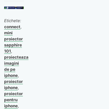
Etichete:
connect
,
mini
proiector
sapphire
101
,
proiecteaza
imagini
de pe
iphone
,
proiector
iphone
,
proiector
pentru
iphone
,