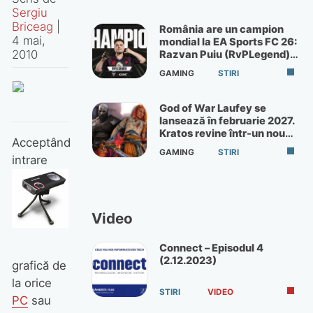
Sergiu
Briceag
|
România are un campion
4 mai,
mondial la EA Sports FC 26:
2010
Razvan Puiu (RvPLegend)
câștigă turneul de la Paris
GAMING
STIRI
God of War Laufey se
lansează în februarie 2027.
Kratos revine într-un nou
Acceptând
God of War
GAMING
STIRI
intrare
Video
Connect – Episodul 4
(2.12.2023)
grafică de
la orice
STIRI
VIDEO
PC
sau