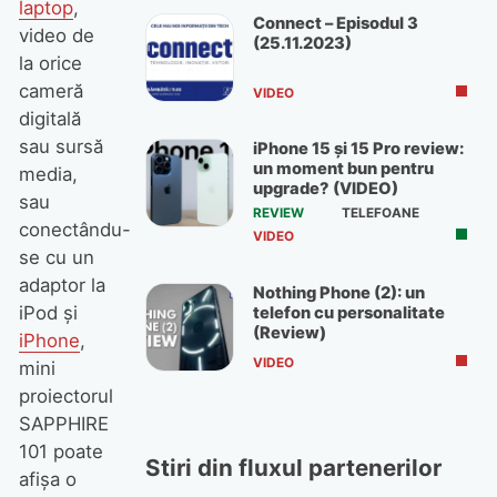
laptop
,
Connect – Episodul 3
video de
(25.11.2023)
la orice
cameră
VIDEO
digitală
sau sursă
iPhone 15 și 15 Pro review:
un moment bun pentru
media,
upgrade? (VIDEO)
sau
REVIEW
TELEFOANE
conectându-
VIDEO
se cu un
adaptor la
Nothing Phone (2): un
iPod şi
telefon cu personalitate
(Review)
iPhone
,
VIDEO
mini
proiectorul
SAPPHIRE
101 poate
Stiri din fluxul partenerilor
afişa o