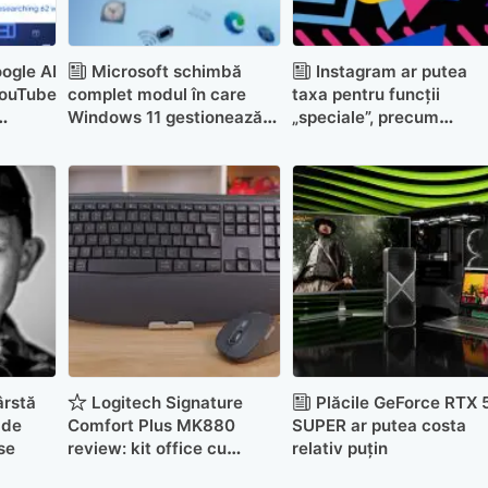
ogle AI
Microsoft schimbă
Instagram ar putea
YouTube
complet modul în care
taxa pentru funcții
Windows 11 gestionează
„speciale”, precum
nt
driverele video
vizualizarea anonimă pe
Story
ârstă
Logitech Signature
Plăcile GeForce RTX 
 de
Comfort Plus MK880
SUPER ar putea costa
se
review: kit office cu
relativ puțin
accent pe confort