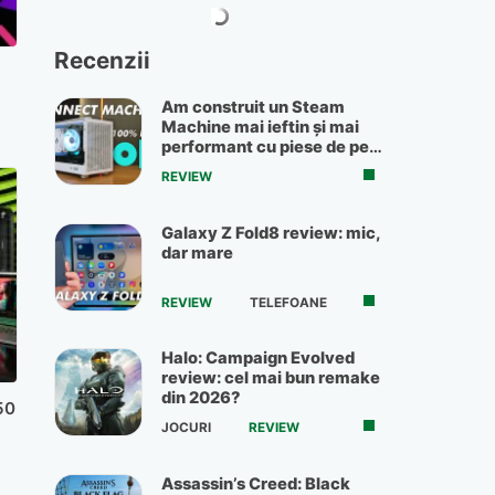
Recenzii
Am construit un Steam
Machine mai ieftin și mai
performant cu piese de pe
OLX
REVIEW
Galaxy Z Fold8 review: mic,
dar mare
REVIEW
TELEFOANE
Halo: Campaign Evolved
review: cel mai bun remake
din 2026?
50
JOCURI
REVIEW
Assassin’s Creed: Black