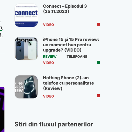
Connect – Episodul 3
(25.11.2023)
,
VIDEO
n
,
3
,
iPhone 15 și 15 Pro review:
un moment bun pentru
upgrade? (VIDEO)
REVIEW
TELEFOANE
VIDEO
Nothing Phone (2): un
telefon cu personalitate
(Review)
VIDEO
Stiri din fluxul partenerilor