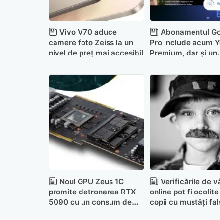
Vivo V70 aduce
Abonamentul Go
camere foto Zeiss la un
Pro include acum 
nivel de preț mai accesibil
Premium, dar și un
downgrade importa
Noul GPU Zeus 1C
Verificările de v
promite detronarea RTX
online pot fi ocolite
5090 cu un consum de
copii cu mustăți fal
doar 225 W