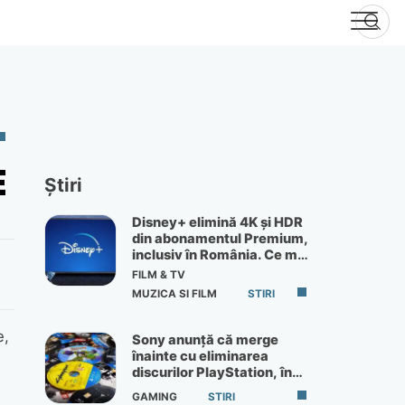
E
Știri
Disney+ elimină 4K și HDR
din abonamentul Premium,
inclusiv în România. Ce mai
primești de 60 lei pe lună
FILM & TV
MUZICA SI FILM
STIRI
e,
Sony anunță că merge
înainte cu eliminarea
discurilor PlayStation, în
ciuda protestelor
GAMING
STIRI