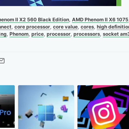
enom II X2 560 Black Edition
,
AMD Phenom II X6 1075
nnect
,
core processor
,
core value
,
cores
,
high definitio
ing
,
Phenom
,
price
,
processor
,
processors
,
socket am
cebook
Twitter
 pe LinkedIn
buie pe Pinterest
imite prin whatsapp
Trimite pe Email