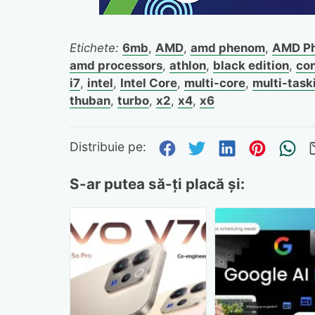
Etichete:
6mb
,
AMD
,
amd phenom
,
AMD Ph
amd processors
,
athlon
,
black edition
,
co
i7
,
intel
,
Intel Core
,
multi-core
,
multi-task
thuban
,
turbo
,
x2
,
x4
,
x6
Distribuie pe Fa
Distribuie pe 
Distribuie
Distri
Tr
Distribuie pe:
S-ar putea să-ți placă și: