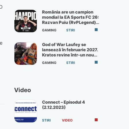
MD
România are un campion
mondial la EA Sports FC 26:
Razvan Puiu (RvPLegend)
câștigă turneul de la Paris
GAMING
STIRI
de
God of War Laufey se
lansează în februarie 2027.
Kratos revine într-un nou
God of War
GAMING
STIRI
Video
Connect – Episodul 4
(2.12.2023)
STIRI
VIDEO