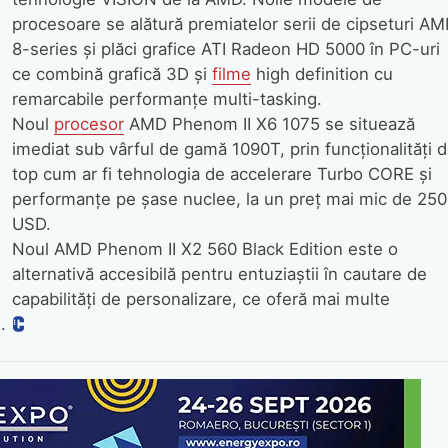
procesoare se alătură premiatelor serii de cipseturi A
8-series şi plăci grafice ATI Radeon HD 5000 în PC-uri
ce combină grafică 3D şi
filme
high definition cu
remarcabile performanţe multi-tasking.
Noul
procesor
AMD Phenom II X6 1075 se situează
imediat sub vârful de gamă 1090T, prin funcţionalităţi 
top cum ar fi tehnologia de accelerare Turbo CORE şi
performanţe pe şase nuclee, la un preţ mai mic de 250
USD.
Noul AMD Phenom II X2 560 Black Edition este o
alternativă accesibilă pentru entuziaştii în cautare de
capabilităţi de personalizare, ce oferă mai multe
.