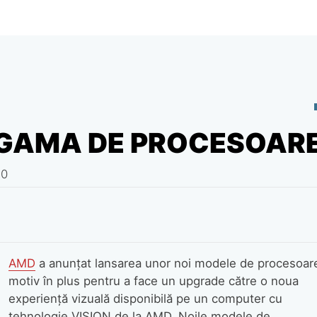
E GAMA DE PROCESOAR
10
AMD
a anunţat lansarea unor noi modele de procesoar
motiv în plus pentru a face un upgrade către o noua
experienţă vizuală disponibilă pe un computer cu
tehnologie VISION de la AMD. Noile modele de