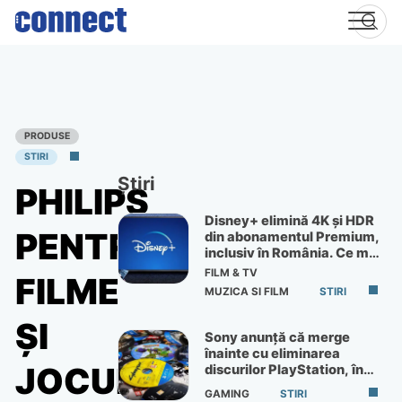
Skip
to
content
PRODUSE
STIRI
Știri
PHILIPS
Disney+ elimină 4K și HDR
PENTRU
din abonamentul Premium,
inclusiv în România. Ce mai
primești de 60 lei pe lună
FILM & TV
FILME
MUZICA SI FILM
STIRI
ŞI
Sony anunță că merge
înainte cu eliminarea
JOCURI
discurilor PlayStation, în
ciuda protestelor
GAMING
STIRI