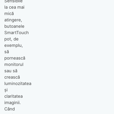
Sensibile
la cea mai
mică
atingere,
butoanele
SmartTouch
pot, de
exemplu,
să
pornească
monitorul
sau să
crească
luminozitatea
şi
claritatea
imaginii.
Când