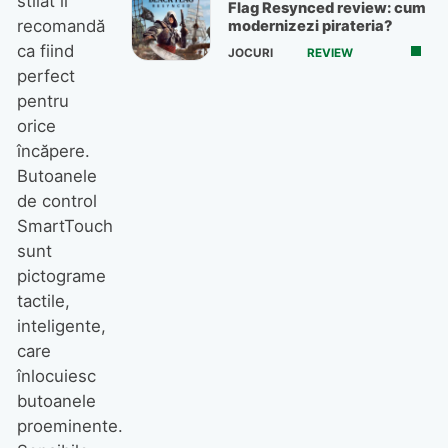
stilat îl
Flag Resynced review: cum
recomandă
modernizezi pirateria?
ca fiind
JOCURI
REVIEW
perfect
pentru
orice
încăpere.
Butoanele
de control
SmartTouch
sunt
pictograme
tactile,
inteligente,
care
înlocuiesc
butoanele
proeminente.