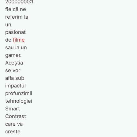
20000000:1,
fie că ne
referim la
un
pasionat
de
filme
sau la un
gamer.
Aceștia
se vor
afla sub
impactul
profunzimii
tehnologiei
Smart
Contrast
care va
crește