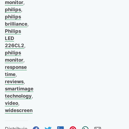
monitor
,
philips
,
philips
brilliance
,
Philips
LED
226CL2
,
philips
monitor
,
response
time
,
reviews
,
smartimage
technology
,
video
,
widescreen
Distribuie