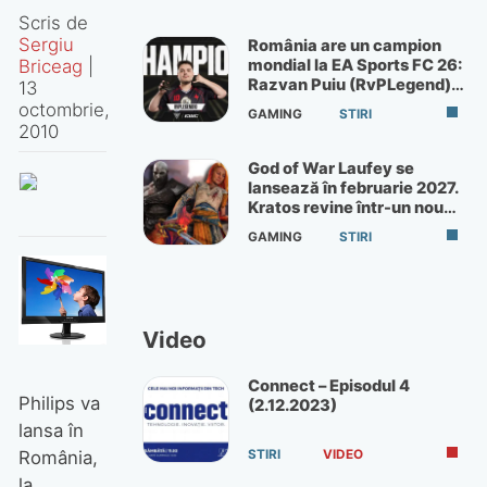
Scris de
Sergiu
România are un campion
mondial la EA Sports FC 26:
Briceag
|
Razvan Puiu (RvPLegend)
13
câștigă turneul de la Paris
octombrie,
GAMING
STIRI
2010
God of War Laufey se
lansează în februarie 2027.
Kratos revine într-un nou
God of War
GAMING
STIRI
Video
Connect – Episodul 4
Philips va
(2.12.2023)
lansa în
STIRI
VIDEO
România,
la