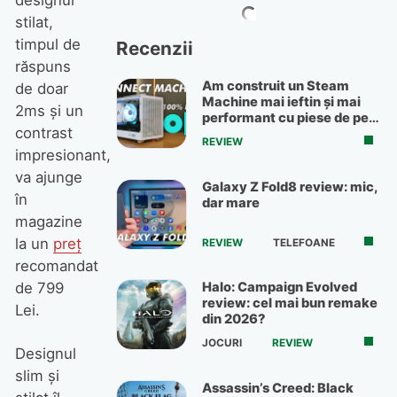
designul
stilat,
timpul de
Recenzii
răspuns
Am construit un Steam
de doar
Machine mai ieftin și mai
2ms și un
performant cu piese de pe
contrast
OLX
REVIEW
impresionant,
va ajunge
Galaxy Z Fold8 review: mic,
în
dar mare
magazine
la un
preț
REVIEW
TELEFOANE
recomandat
Halo: Campaign Evolved
de 799
review: cel mai bun remake
Lei.
din 2026?
JOCURI
REVIEW
Designul
slim și
Assassin’s Creed: Black