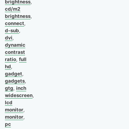
brightness
,
cd/m2
brightness
,
connect
,
d-sub
,
dvi
,
dynamic
contrast
ratio
,
full
hd
,
gadget
,
gadgets
,
gtg
,
inch
widescreen
,
lcd
monitor
,
monitor
,
pc