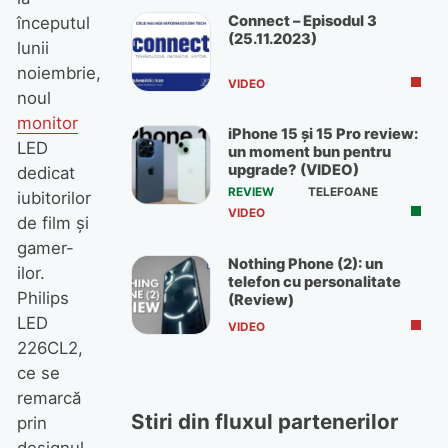
Connect – Episodul 3
începutul
(25.11.2023)
lunii
noiembrie,
VIDEO
noul
monitor
iPhone 15 și 15 Pro review:
LED
un moment bun pentru
upgrade? (VIDEO)
dedicat
REVIEW
TELEFOANE
iubitorilor
VIDEO
de film și
gamer-
Nothing Phone (2): un
ilor.
telefon cu personalitate
Philips
(Review)
LED
VIDEO
226CL2,
ce se
remarcă
Stiri din fluxul partenerilor
prin