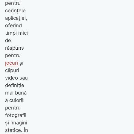
pentru
cerinţele
aplicaţiei,
oferind
timpi mici
de
răspuns
pentru
jocuri
şi
clipuri
video sau
definiţie
mai bună
a culorii
pentru
fotografii
şi imagini
statice. În