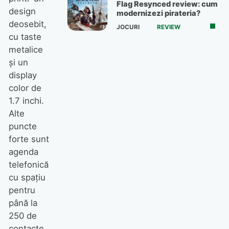
Flag Resynced review: cum
design
modernizezi pirateria?
deosebit,
JOCURI
REVIEW
cu taste
metalice
şi un
display
color de
1.7 inchi.
Alte
puncte
forte sunt
agenda
telefonică
cu spaţiu
pentru
până la
250 de
contacte,