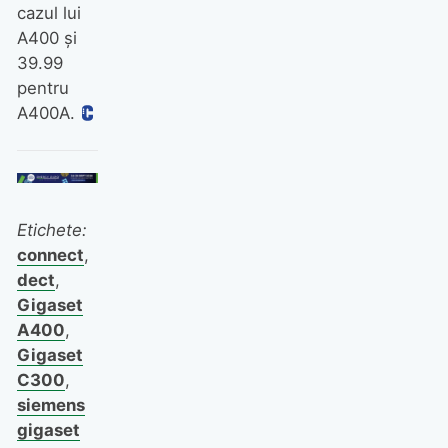
cazul lui
A400 şi
39.99
pentru
A400A.
Etichete:
connect
,
dect
,
Gigaset
A400
,
Gigaset
C300
,
siemens
gigaset