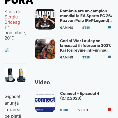
PURĂ
România are un campion
Scris de
mondial la EA Sports FC 26:
Sergiu
Razvan Puiu (RvPLegend)
Briceag
|
câștigă turneul de la Paris
12
GAMING
STIRI
noiembrie,
2010
God of War Laufey se
lansează în februarie 2027.
Kratos revine într-un nou
God of War
GAMING
STIRI
Video
Connect – Episodul 4
Gigaset
(2.12.2023)
anunţă
intrarea
STIRI
VIDEO
pe piaţă