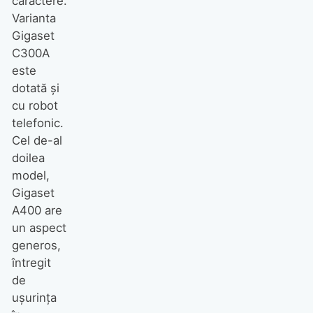
caractere.
Varianta
Gigaset
C300A
este
dotată şi
cu robot
telefonic.
Cel de-al
doilea
model,
Gigaset
A400 are
un aspect
generos,
întregit
de
uşurinţa