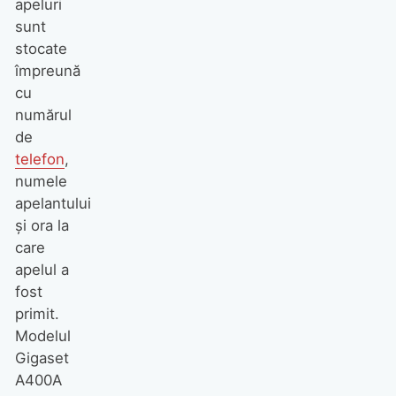
apeluri
sunt
stocate
împreună
cu
numărul
de
telefon
,
numele
apelantului
şi ora la
care
apelul a
fost
primit.
Modelul
Gigaset
A400A