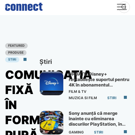
Skip
to
content
FEATURED
PRODUSE
STIRI
Știri
COMUNICAŢIA
UPDATE: Disney+
restabilește suportul pentru
4K în abonamentul
FIXĂ
Premium
FILM & TV
MUZICA SI FILM
STIRI
ÎN
Sony anunță că merge
FORMĂ
înainte cu eliminarea
discurilor PlayStation, în
ciuda protestelor
GAMING
STIRI