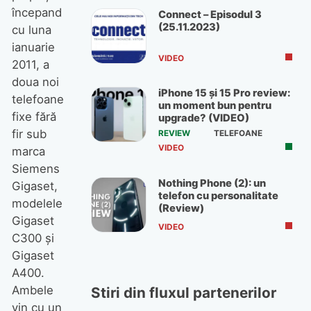
începand
Connect – Episodul 3
(25.11.2023)
cu luna
ianuarie
VIDEO
2011, a
doua noi
iPhone 15 și 15 Pro review:
telefoane
un moment bun pentru
fixe fără
upgrade? (VIDEO)
fir sub
REVIEW
TELEFOANE
VIDEO
marca
Siemens
Nothing Phone (2): un
Gigaset,
telefon cu personalitate
modelele
(Review)
Gigaset
VIDEO
C300 şi
Gigaset
A400.
Ambele
Stiri din fluxul partenerilor
vin cu un