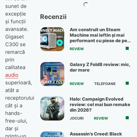
sunet de
excepţie
Recenzii
şi funcţii
avansate.
Am construit un Steam
Machine mai ieftin și mai
Gigaset
performant cu piese de pe
C300 se
OLX
REVIEW
remarcă
prin
Galaxy Z Fold8 review: mic,
calitatea
dar mare
audio
superioară,
REVIEW
TELEFOANE
atât a
receptorului
Halo: Campaign Evolved
review: cel mai bun remake
cât şi a
din 2026?
hands-
JOCURI
REVIEW
free-ului,
dar şi
Assassin’s Creed: Black
printr-un