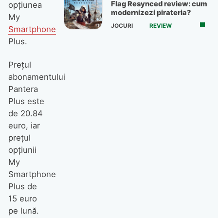
Flag Resynced review: cum
opţiunea
modernizezi pirateria?
My
JOCURI
REVIEW
Smartphone
Plus.
Preţul
abonamentului
Pantera
Plus este
de 20.84
euro, iar
preţul
opţiunii
My
Smartphone
Plus de
15 euro
pe lună.