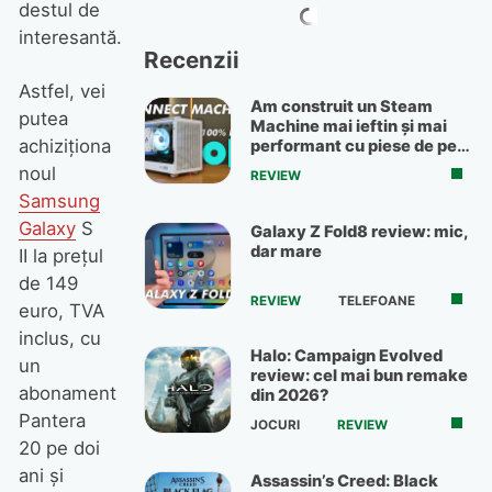
destul de
interesantă.
Recenzii
Astfel, vei
Am construit un Steam
putea
Machine mai ieftin și mai
achiziţiona
performant cu piese de pe
OLX
noul
REVIEW
Samsung
Galaxy
S
Galaxy Z Fold8 review: mic,
dar mare
II la preţul
de 149
REVIEW
TELEFOANE
euro, TVA
inclus, cu
Halo: Campaign Evolved
un
review: cel mai bun remake
abonament
din 2026?
Pantera
JOCURI
REVIEW
20 pe doi
ani şi
Assassin’s Creed: Black