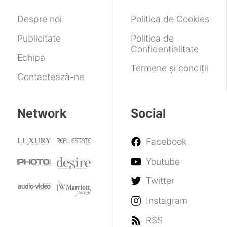
Pro,
Find
V-
dar
X9
Cache
Despre noi
Politica de Cookies
fără
Ultra
pe
încărcător
ambele
Publicitate
Politica de
chiplet-
Confidențialitate
uri
Echipa
Termene și condiții
Contactează-ne
Network
Social
Facebook
Youtube
Twitter
Instagram
RSS