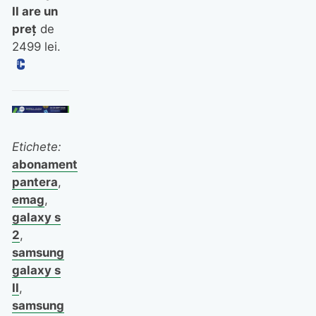
II are un
preţ
de
2499 lei.
Etichete:
abonament
pantera
,
emag
,
galaxy s
2
,
samsung
galaxy s
II
,
samsung