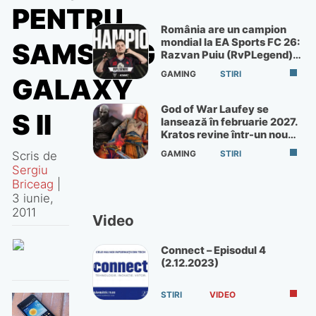
PENTRU
România are un campion
mondial la EA Sports FC 26:
SAMSUNG
Razvan Puiu (RvPLegend)
câștigă turneul de la Paris
GAMING
STIRI
GALAXY
God of War Laufey se
S II
lansează în februarie 2027.
Kratos revine într-un nou
God of War
Scris de
GAMING
STIRI
Sergiu
Briceag
|
3 iunie,
2011
Video
Connect – Episodul 4
(2.12.2023)
STIRI
VIDEO