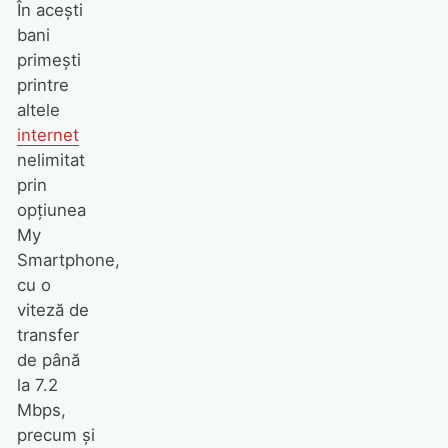
În aceşti
bani
primeşti
printre
altele
internet
nelimitat
prin
opţiunea
My
Smartphone,
cu o
viteză de
transfer
de până
la 7.2
Mbps,
precum şi