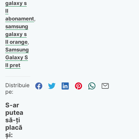
galaxy s
II
abonament
,
samsung
galaxy s
II orange
,
Samsung
Galaxy S
II pret
Distribuie pe Facebook
Distribuie pe Twitter
Distribuie pe Linked
Distribuie pe Pi
Trimite prin
Trimite 
Distribuie
pe:
S-ar
putea
să-ți
placă
și: