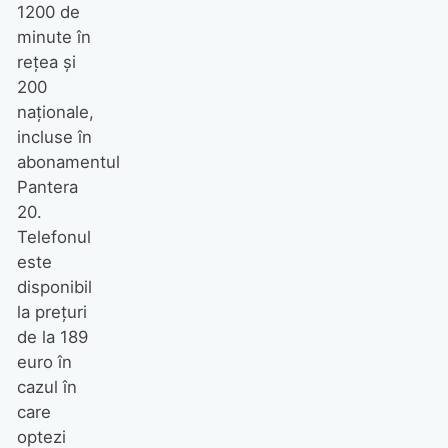
1200 de
minute în
reţea şi
200
naţionale,
incluse în
abonamentul
Pantera
20.
Telefonul
este
disponibil
la preţuri
de la 189
euro în
cazul în
care
optezi