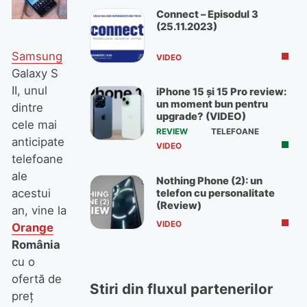
Connect – Episodul 3
(25.11.2023)
Samsung
VIDEO
Galaxy S
II, unul
iPhone 15 și 15 Pro review:
un moment bun pentru
dintre
upgrade? (VIDEO)
cele mai
REVIEW
TELEFOANE
anticipate
VIDEO
telefoane
ale
Nothing Phone (2): un
acestui
telefon cu personalitate
(Review)
an, vine la
VIDEO
Orange
România
cu o
ofertă de
Stiri din fluxul partenerilor
preţ