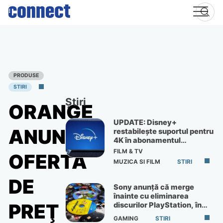
Skip
to
content
PRODUSE
STIRI
Știri
ORANGE
UPDATE: Disney+
ANUNŢĂ
restabilește suportul pentru
4K în abonamentul
Premium
FILM & TV
OFERTA
MUZICA SI FILM
STIRI
DE
Sony anunță că merge
înainte cu eliminarea
PREŢ
discurilor PlayStation, în
ciuda protestelor
GAMING
STIRI