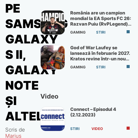
PE
România are un campion
mondial la EA Sports FC 26:
SAMSUNG
Razvan Puiu (RvPLegend)
câștigă turneul de la Paris
GAMING
STIRI
GALAXY
God of War Laufey se
S II,
lansează în februarie 2027.
Kratos revine într-un nou
God of War
GALAXY
GAMING
STIRI
NOTE
Video
ŞI
Connect – Episodul 4
ALTELE
(2.12.2023)
Scris de
STIRI
VIDEO
Marius