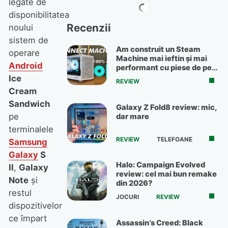
legate de
disponibilitatea
Recenzii
noului
sistem de
Am construit un Steam
operare
Machine mai ieftin și mai
Android
performant cu piese de pe
OLX
Ice
REVIEW
Cream
Sandwich
Galaxy Z Fold8 review: mic,
pe
dar mare
terminalele
REVIEW
TELEFOANE
Samsung
Galaxy
S
Halo: Campaign Evolved
II
,
Galaxy
review: cel mai bun remake
Note
şi
din 2026?
restul
JOCURI
REVIEW
dispozitivelor
ce împart
Assassin’s Creed: Black