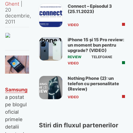
Ghent
|
Connect – Episodul 3
20
(25.11.2023)
decembrie,
2011
VIDEO
iPhone 15 și 15 Pro review:
un moment bun pentru
upgrade? (VIDEO)
REVIEW
TELEFOANE
VIDEO
Nothing Phone (2): un
telefon cu personalitate
(Review)
Samsung
a postat
VIDEO
pe blogul
oficial
primele
Stiri din fluxul partenerilor
detalii