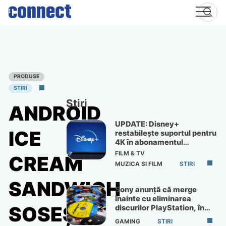
Skip
to
content
PRODUSE
STIRI
Știri
ANDROID
UPDATE: Disney+
ICE
restabilește suportul pentru
4K în abonamentul
Premium
FILM & TV
CREAM
MUZICA SI FILM
STIRI
SANDWICH
Sony anunță că merge
înainte cu eliminarea
SOSEŞTE
discurilor PlayStation, în
ciuda protestelor
GAMING
STIRI