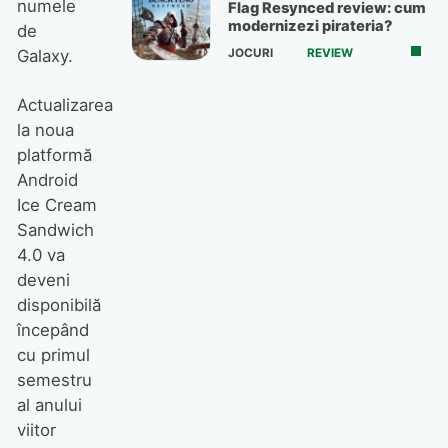
numele
Flag Resynced review: cum
modernizezi pirateria?
de
JOCURI
REVIEW
Galaxy.
Actualizarea
la noua
platformă
Android
Ice Cream
Sandwich
4.0 va
deveni
disponibilă
începând
cu primul
semestru
al anului
viitor