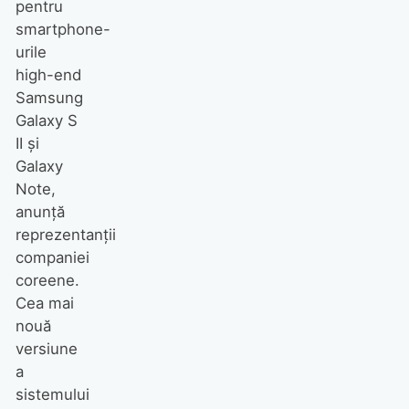
pentru
smartphone-
urile
high-end
Samsung
Galaxy S
II şi
Galaxy
Note,
anunţă
reprezentanţii
companiei
coreene.
Cea mai
nouă
versiune
a
sistemului