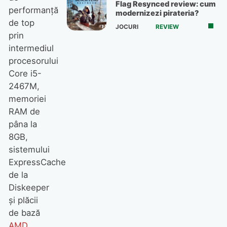
Flag Resynced review: cum
performanţă
modernizezi pirateria?
de top
JOCURI
REVIEW
prin
intermediul
procesorului
Core i5-
2467M,
memoriei
RAM de
pâna la
8GB,
sistemului
ExpressCache
de la
Diskeeper
şi plăcii
de bază
AMD