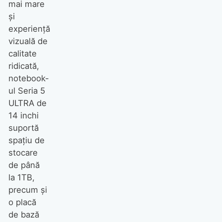
mai mare
şi
experienţă
vizuală de
calitate
ridicată,
notebook-
ul Seria 5
ULTRA de
14 inchi
suportă
spaţiu de
stocare
de până
la 1TB,
precum şi
o placă
de bază