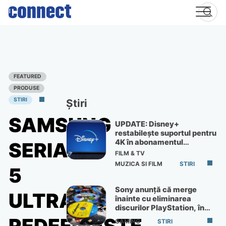
Skip
to
content
FEATURED
PRODUSE
STIRI
Știri
SAMSUNG
UPDATE: Disney+
restabilește suportul pentru
4K în abonamentul
SERIA
Premium
FILM & TV
MUZICA SI FILM
STIRI
5
Sony anunță că merge
ULTRA
înainte cu eliminarea
discurilor PlayStation, în
ciuda protestelor
GAMING
STIRI