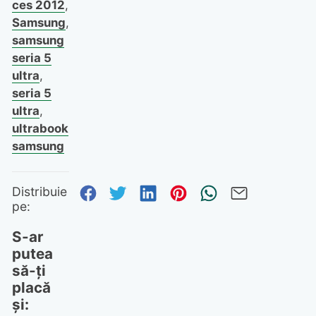
ces 2012
,
Samsung
,
samsung
seria 5
ultra
,
seria 5
ultra
,
ultrabook
samsung
Distribuie pe Facebook
Distribuie pe Twitter
Distribuie pe Linked
Distribuie pe Pi
Trimite prin
Trimite 
Distribuie
pe:
S-ar
putea
să-ți
placă
și: