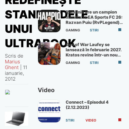
REDEFINEŞTE
STANDARDELE
România are un campion
mondial la EA Sports FC 26:
Razvan Puiu (RvPLegend)
UNUI
câștigă turneul de la Paris
GAMING
STIRI
ULTRABOOK
God of War Laufey se
lansează în februarie 2027.
Kratos revine într-un nou
Scris de
God of War
Marius
GAMING
STIRI
Ghent
|
11
ianuarie,
2012
Video
Connect – Episodul 4
(2.12.2023)
STIRI
VIDEO