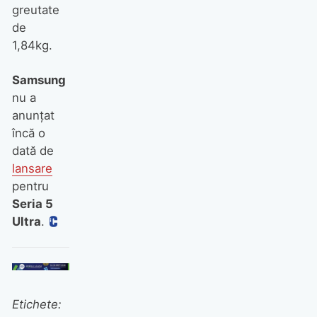
greutate
de
1,84kg.
Samsung
nu a
anunţat
încă o
dată de
lansare
pentru
Seria 5
Ultra
.
Etichete: