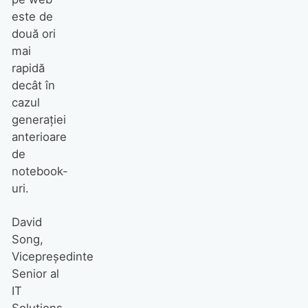
este de
două ori
mai
rapidă
decât în
cazul
generaţiei
anterioare
de
notebook-
uri.
David
Song,
Vicepreşedinte
Senior al
IT
Solutions