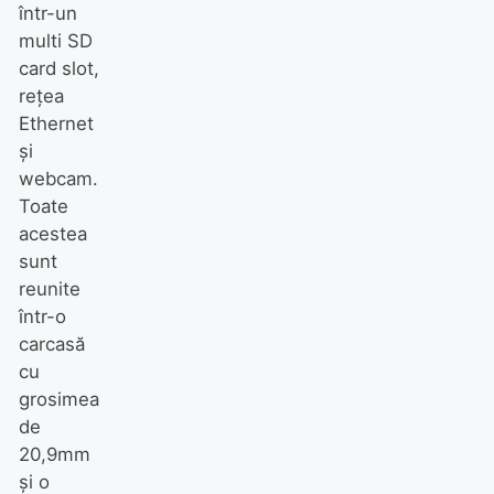
într-un
multi SD
card slot,
reţea
Ethernet
şi
webcam.
Toate
acestea
sunt
reunite
într-o
carcasă
cu
grosimea
de
20,9mm
şi o