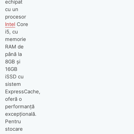
echipat
cu un
procesor
Intel
Core
i5, cu
memorie
RAM de
până la
8GB şi
16GB
iSSD cu
sistem
ExpressCache,
oferă o
performanţă
excepţională.
Pentru
stocare