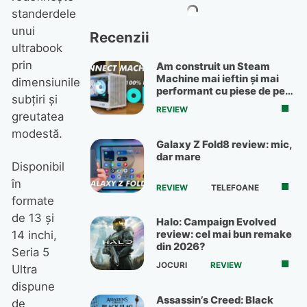
standerdele
unui
Recenzii
ultrabook
prin
Am construit un Steam
Machine mai ieftin și mai
dimensiunile
performant cu piese de pe
subţiri şi
OLX
REVIEW
greutatea
modestă.
Galaxy Z Fold8 review: mic,
dar mare
Disponibil
în
REVIEW
TELEFOANE
formate
de 13 şi
Halo: Campaign Evolved
review: cel mai bun remake
14 inchi,
din 2026?
Seria 5
JOCURI
REVIEW
Ultra
dispune
Assassin’s Creed: Black
de