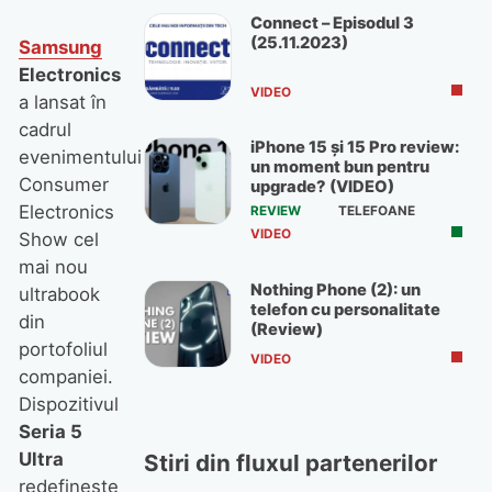
Connect – Episodul 3
(25.11.2023)
Samsung
Electronics
VIDEO
a lansat în
cadrul
iPhone 15 și 15 Pro review:
evenimentului
un moment bun pentru
Consumer
upgrade? (VIDEO)
Electronics
REVIEW
TELEFOANE
VIDEO
Show cel
mai nou
Nothing Phone (2): un
ultrabook
telefon cu personalitate
din
(Review)
portofoliul
VIDEO
companiei.
Dispozitivul
Seria 5
Ultra
Stiri din fluxul partenerilor
redefineşte