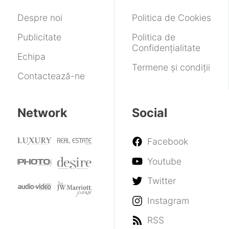
Auto
și
completă
6
funcții
a
Despre noi
Politica de Cookies
noi
câștigătorilor
de
Publicitate
Politica de
securitate
Confidențialitate
Echipa
Termene și condiții
Contactează-ne
Network
Social
Facebook
Youtube
Twitter
Instagram
RSS