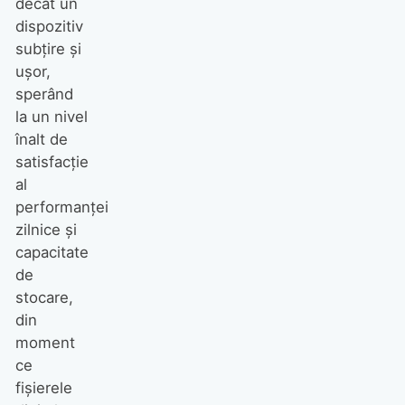
decât un
dispozitiv
subţire şi
uşor,
sperând
la un nivel
înalt de
satisfacţie
al
performanţei
zilnice şi
capacitate
de
stocare,
din
moment
ce
fişierele