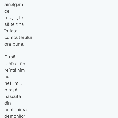
amalgam
ce
reuşeşte
să te ţină
în faţa
computerului
ore bune.
După
Diablo, ne
reîntâlnim
cu
nefilimii,
o rasă
născută
din
contopirea
demonilor