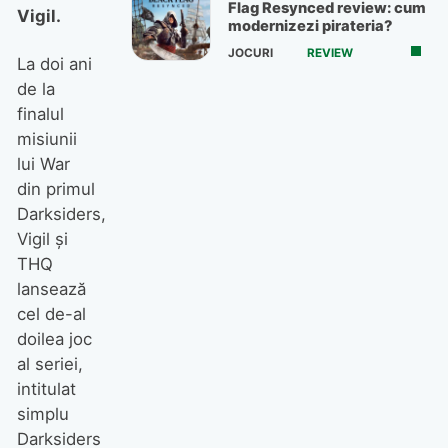
Flag Resynced review: cum
Vigil.
modernizezi pirateria?
JOCURI
REVIEW
La doi ani
de la
finalul
misiunii
lui War
din primul
Darksiders,
Vigil şi
THQ
lansează
cel de-al
doilea joc
al seriei,
intitulat
simplu
Darksiders