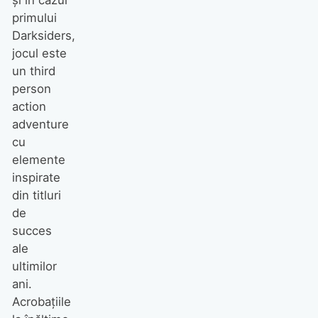
şi în cazul
primului
Darksiders,
jocul este
un third
person
action
adventure
cu
elemente
inspirate
din titluri
de
succes
ale
ultimilor
ani.
Acrobațiile