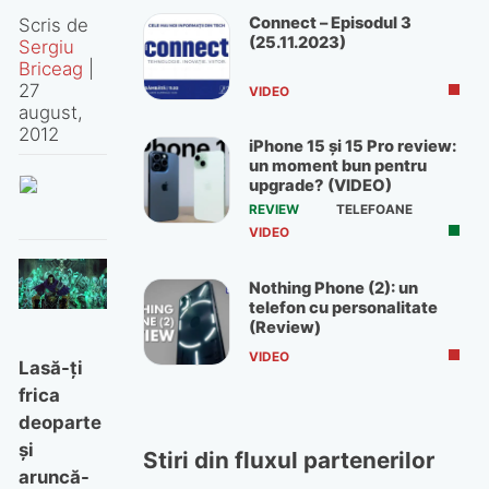
Connect – Episodul 3
Scris de
(25.11.2023)
Sergiu
Briceag
|
27
VIDEO
august,
2012
iPhone 15 și 15 Pro review:
un moment bun pentru
upgrade? (VIDEO)
REVIEW
TELEFOANE
VIDEO
Nothing Phone (2): un
telefon cu personalitate
(Review)
VIDEO
Lasă-ţi
frica
deoparte
şi
Stiri din fluxul partenerilor
aruncă-