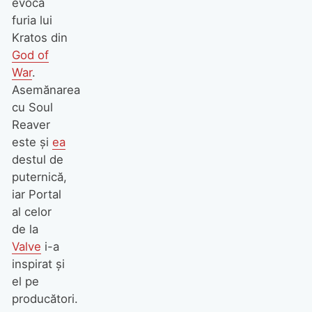
evocă
furia lui
Kratos din
God of
War
.
Asemănarea
cu Soul
Reaver
este şi
ea
destul de
puternică,
iar Portal
al celor
de la
Valve
i-a
inspirat şi
el pe
producători.