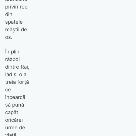
priviri reci
din
spatele
măştii de
os.
În plin
război
dintre Rai,
Iad şi o a
treia forţă
ce
încearcă
să pună
capăt
oricărei
urme de
viaţă,