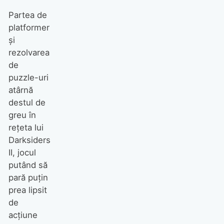
Partea de
platformer
și
rezolvarea
de
puzzle-uri
atârnă
destul de
greu în
reţeta lui
Darksiders
II, jocul
putând să
pară puțin
prea lipsit
de
acțiune