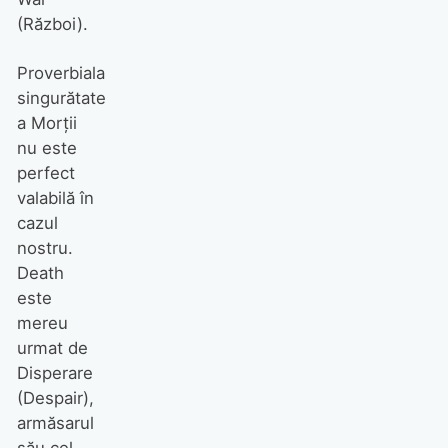
(Război).
Proverbiala
singurătate
a Morții
nu este
perfect
valabilă în
cazul
nostru.
Death
este
mereu
urmat de
Disperare
(Despair),
armăsarul
său cel