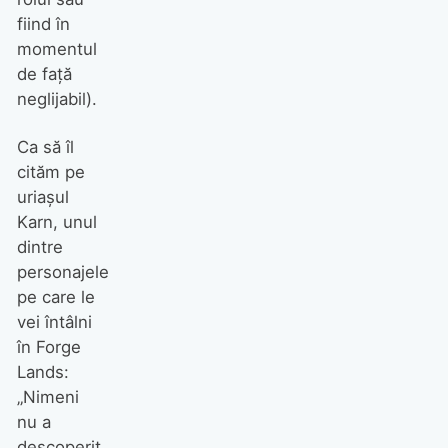
fiind în
momentul
de faţă
neglijabil).
Ca să îl
cităm pe
uriașul
Karn, unul
dintre
personajele
pe care le
vei întâlni
în Forge
Lands:
„Nimeni
nu a
descoperit