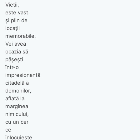
Vieţii,
este vast
şi plin de
locaţii
memorabile.
Vei avea
ocazia să
păşeşti
într-o
impresionantă
citadelă a
demonilor,
aflată la
marginea
nimicului,
cu un cer
ce
înlocuieşte