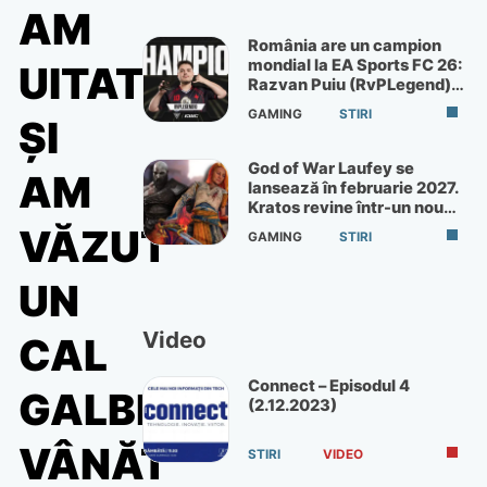
AM
România are un campion
mondial la EA Sports FC 26:
UITAT
Razvan Puiu (RvPLegend)
câștigă turneul de la Paris
GAMING
STIRI
ŞI
God of War Laufey se
AM
lansează în februarie 2027.
Kratos revine într-un nou
God of War
VĂZUT
GAMING
STIRI
UN
Video
CAL
Connect – Episodul 4
GALBEN-
(2.12.2023)
VÂNĂT
STIRI
VIDEO