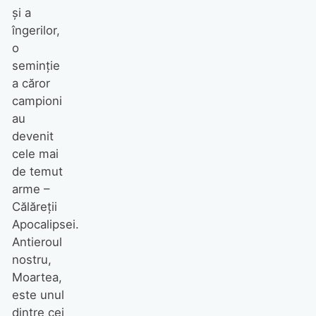
și a
îngerilor,
o
seminție
a căror
campioni
au
devenit
cele mai
de temut
arme –
Călăreții
Apocalipsei.
Antieroul
nostru,
Moartea,
este unul
dintre cei