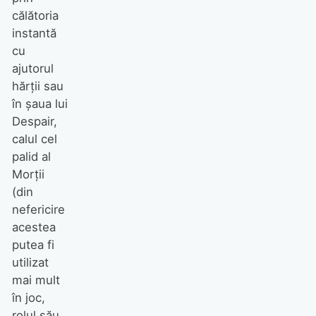
călătoria
instantă
cu
ajutorul
hărții sau
în șaua lui
Despair,
calul cel
palid al
Morţii
(din
nefericire
acestea
putea fi
utilizat
mai mult
în joc,
rolul său