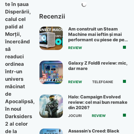
te în şaua
Disperării,
Recenzii
calul cel
palid al
Am construit un Steam
Morţii,
Machine mai ieftin și mai
performant cu piese de pe
încercând
OLX
REVIEW
să
readuci
Galaxy Z Fold8 review: mic,
ordinea
dar mare
într-un
univers
REVIEW
TELEFOANE
măcinat
de
Halo: Campaign Evolved
Apocalipsă,
review: cel mai bun remake
din 2026?
în noul
Darksiders
JOCURI
REVIEW
2 al celor
Assassin’s Creed: Black
de la