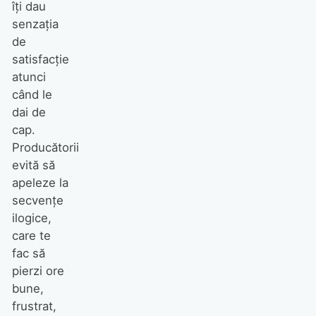
îți dau
senzația
de
satisfacție
atunci
când le
dai de
cap.
Producătorii
evită să
apeleze la
secvențe
ilogice,
care te
fac să
pierzi ore
bune,
frustrat,