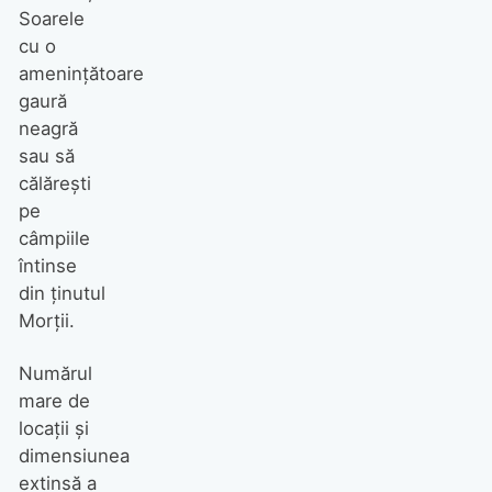
Soarele
cu o
amenințătoare
gaură
neagră
sau să
călăreşti
pe
câmpiile
întinse
din ţinutul
Morţii.
Numărul
mare de
locaţii şi
dimensiunea
extinsă a