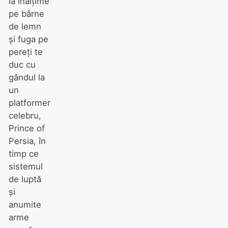
la înălțime
pe bârne
de lemn
și fuga pe
pereți te
duc cu
gândul la
un
platformer
celebru,
Prince of
Persia, în
timp ce
sistemul
de luptă
și
anumite
arme