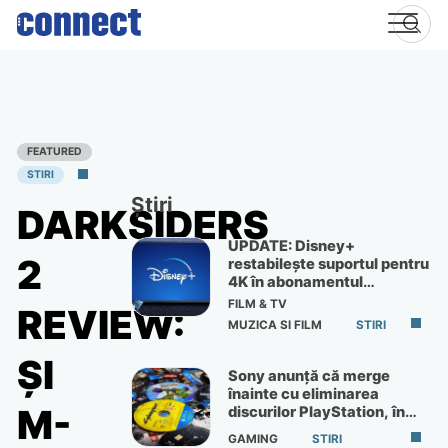
Skip
to
content
FEATURED
STIRI
Știri
DARKSIDERS
UPDATE: Disney+
2
restabilește suportul pentru
4K în abonamentul
Premium
FILM & TV
REVIEW:
MUZICA SI FILM
STIRI
ŞI
Sony anunță că merge
înainte cu eliminarea
M-
discurilor PlayStation, în
ciuda protestelor
GAMING
STIRI