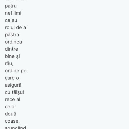
patru
nefilimi
ce au
rolul de a
păstra
ordinea
dintre
bine şi
rău,
ordine pe
care o
asigură
cu tăişul
rece al
celor
două
coase,
aruncând