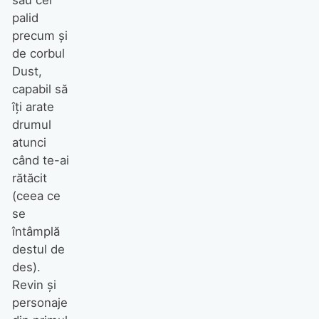
palid
precum și
de corbul
Dust,
capabil să
îți arate
drumul
atunci
când te-ai
rătăcit
(ceea ce
se
întâmplă
destul de
des).
Revin și
personaje