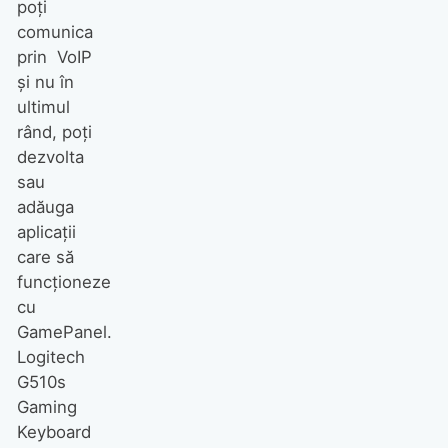
poţi
comunica
prin VoIP
şi nu în
ultimul
rând, poţi
dezvolta
sau
adăuga
aplicaţii
care să
funcționeze
cu
GamePanel.
Logitech
G510s
Gaming
Keyboard