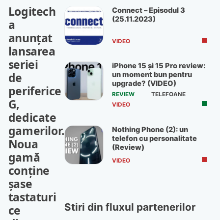
Logitech
Connect – Episodul 3
(25.11.2023)
a
anunţat
VIDEO
lansarea
seriei
iPhone 15 și 15 Pro review:
de
un moment bun pentru
upgrade? (VIDEO)
periferice
REVIEW
TELEFOANE
G,
VIDEO
dedicate
gamerilor.
Nothing Phone (2): un
telefon cu personalitate
Noua
(Review)
gamă
VIDEO
conţine
şase
tastaturi
Stiri din fluxul partenerilor
ce