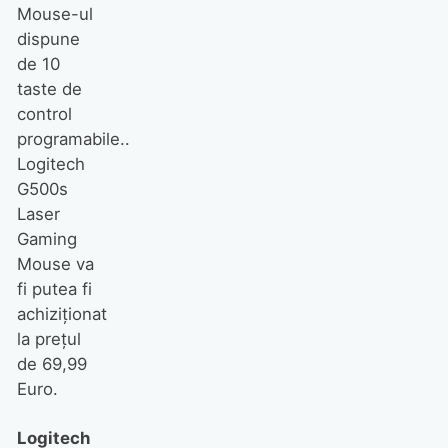
Mouse-ul
dispune
de 10
taste de
control
programabile..
Logitech
G500s
Laser
Gaming
Mouse va
fi putea fi
achiziţionat
la preţul
de 69,99
Euro.
Logitech