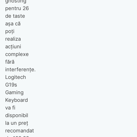
ghosting
pentru 26
de taste
aşa că
poţi
realiza
acţiuni
complexe
fără
interferenţe.
Logitech
G19s
Gaming
Keyboard
va fi
disponibil
la un preţ
recomandat