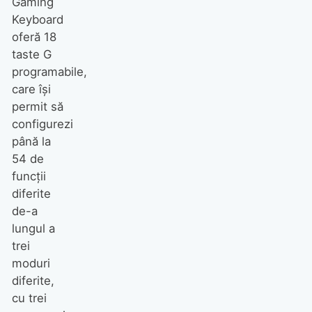
Gaming
Keyboard
oferă 18
taste G
programabile,
care îşi
permit să
configurezi
până la
54 de
funcţii
diferite
de-a
lungul a
trei
moduri
diferite,
cu trei