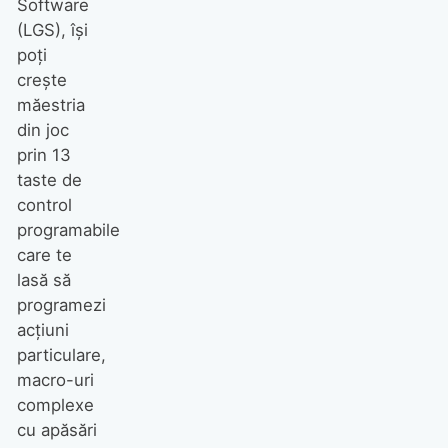
Software
(LGS), îşi
poţi
creşte
măestria
din joc
prin 13
taste de
control
programabile
care te
lasă să
programezi
acţiuni
particulare,
macro-uri
complexe
cu apăsări