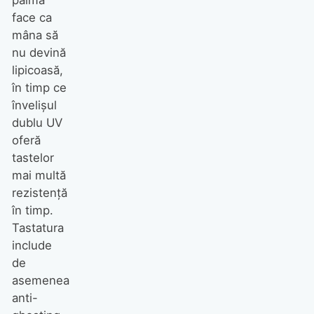
palma
face ca
mâna să
nu devină
lipicoasă,
în timp ce
învelişul
dublu UV
oferă
tastelor
mai multă
rezistenţă
în timp.
Tastatura
include
de
asemenea
anti-