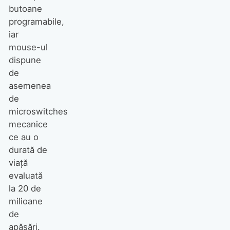
butoane
programabile,
iar
mouse-ul
dispune
de
asemenea
de
microswitches
mecanice
ce au o
durată de
viaţă
evaluată
la 20 de
milioane
de
apăsări.