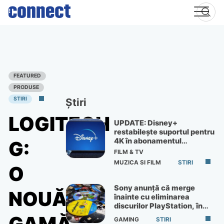
Skip
to
content
FEATURED
PRODUSE
STIRI
Știri
LOGITECH
UPDATE: Disney+
restabilește suportul pentru
4K în abonamentul
G:
Premium
FILM & TV
MUZICA SI FILM
STIRI
O
Sony anunță că merge
NOUĂ
înainte cu eliminarea
discurilor PlayStation, în
ciuda protestelor
GAMING
STIRI