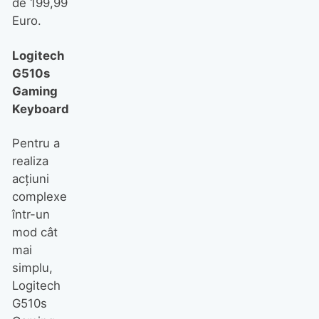
de 199,99
Euro.
Logitech
G510s
Gaming
Keyboard
Pentru a
realiza
acţiuni
complexe
într-un
mod cât
mai
simplu,
Logitech
G510s