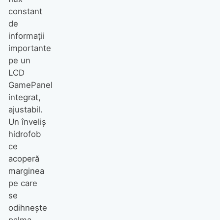
constant
de
informaţii
importante
pe un
LCD
GamePanel
integrat,
ajustabil.
Un înveliş
hidrofob
ce
acoperă
marginea
pe care
se
odihneşte