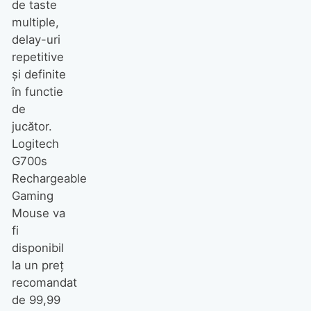
de taste
multiple,
delay-uri
repetitive
şi definite
în functie
de
jucător.
Logitech
G700s
Rechargeable
Gaming
Mouse va
fi
disponibil
la un preţ
recomandat
de 99,99