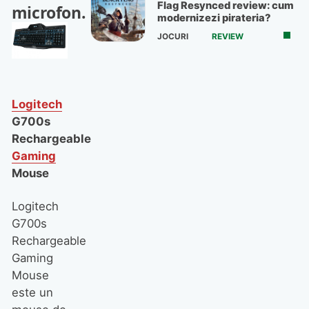
Flag Resynced review: cum
microfon.
modernizezi pirateria?
JOCURI
REVIEW
Logitech
G700s
Rechargeable
Gaming
Mouse
Logitech
G700s
Rechargeable
Gaming
Mouse
este un