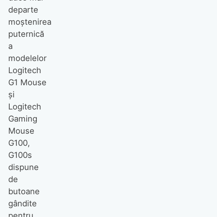
departe
moştenirea
puternică
a
modelelor
Logitech
G1 Mouse
şi
Logitech
Gaming
Mouse
G100,
G100s
dispune
de
butoane
gândite
pentru