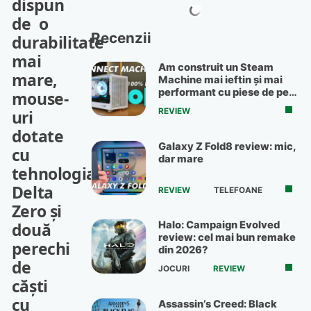
dispun
de o
Recenzii
durabilitate
mai
Am construit un Steam
mare,
Machine mai ieftin și mai
performant cu piese de pe
mouse-
OLX
uri
REVIEW
dotate
Galaxy Z Fold8 review: mic,
cu
dar mare
tehnologia
Delta
REVIEW
TELEFOANE
Zero şi
două
Halo: Campaign Evolved
review: cel mai bun remake
perechi
din 2026?
de
JOCURI
REVIEW
căşti
cu
Assassin’s Creed: Black