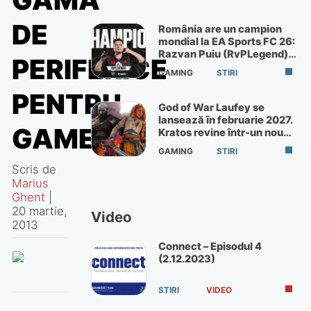
GAMĂ
DE
România are un campion
mondial la EA Sports FC 26:
Razvan Puiu (RvPLegend)
PERIFERICE
câștigă turneul de la Paris
GAMING
STIRI
PENTRU
God of War Laufey se
lansează în februarie 2027.
GAMERI
Kratos revine într-un nou
God of War
GAMING
STIRI
Scris de
Marius
Ghent
|
20 martie,
Video
2013
Connect – Episodul 4
(2.12.2023)
STIRI
VIDEO