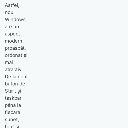
Astfel,
noul
Windows
are un
aspect
modern,
proaspăt,
ordonat și
mai
atractiv.
De la noul
buton de
Start și
taskbar
până la
fiecare
sunet,
font și