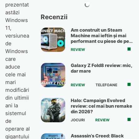
prezentat
astăzi
Recenzii
Windows
11,
Am construit un Steam
versiunea
Machine mai ieftin și mai
performant cu piese de pe
de
OLX
REVIEW
Windows
care
Galaxy Z Fold8 review: mic,
aduce
dar mare
cele mai
mari
REVIEW
TELEFOANE
modificări
din ultimii
Halo: Campaign Evolved
ani la
review: cel mai bun remake
din 2026?
sistemul
JOCURI
REVIEW
de
operare al
Assassin’s Creed: Black
gigantului