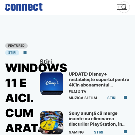
Skip
to
content
FEATURED
STIRI
Știri
WINDOWS
UPDATE: Disney+
11 E
restabilește suportul pentru
4K în abonamentul
Premium
FILM & TV
AICI.
MUZICA SI FILM
STIRI
CUM
Sony anunță că merge
înainte cu eliminarea
ARATĂ
discurilor PlayStation, în
ciuda protestelor
GAMING
STIRI