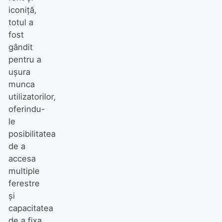
iconiță,
totul a
fost
gândit
pentru a
ușura
munca
utilizatorilor,
oferindu-
le
posibilitatea
de a
accesa
multiple
ferestre
și
capacitatea
de a fixa