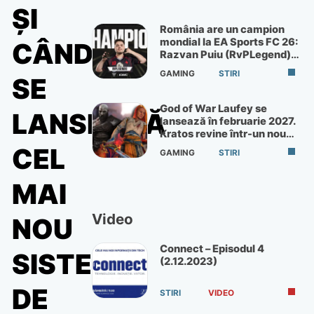
ȘI
România are un campion
mondial la EA Sports FC 26:
CÂND
Razvan Puiu (RvPLegend)
câștigă turneul de la Paris
GAMING
STIRI
SE
God of War Laufey se
LANSEAZĂ
lansează în februarie 2027.
Kratos revine într-un nou
God of War
CEL
GAMING
STIRI
MAI
Video
NOU
Connect – Episodul 4
SISTEM
(2.12.2023)
DE
STIRI
VIDEO