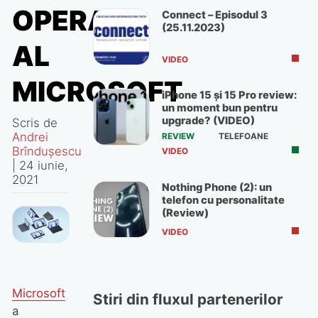
OPERARE
Connect – Episodul 3
(25.11.2023)
AL
VIDEO
MICROSOFT
iPhone 15 și 15 Pro review:
un moment bun pentru
upgrade? (VIDEO)
Scris de
Andrei
REVIEW
TELEFOANE
Brîndușescu
VIDEO
|
24 iunie,
2021
Nothing Phone (2): un
telefon cu personalitate
(Review)
VIDEO
Microsoft
Stiri din fluxul partenerilor
a