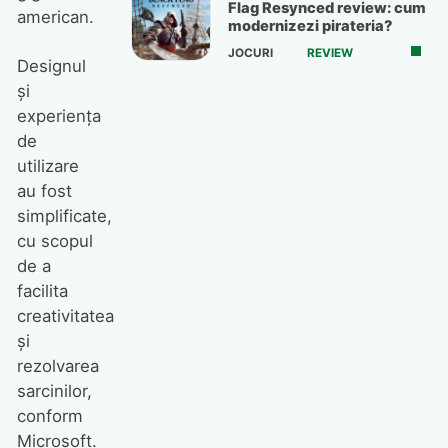
Flag Resynced review: cum
american.
modernizezi pirateria?
JOCURI
REVIEW
Designul
și
experiența
de
utilizare
au fost
simplificate,
cu scopul
de a
facilita
creativitatea
și
rezolvarea
sarcinilor,
conform
Microsoft.