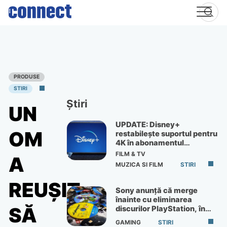
Skip
to
content
PRODUSE
STIRI
Știri
UN
UPDATE: Disney+
OM
restabilește suportul pentru
4K în abonamentul
Premium
FILM & TV
A
MUZICA SI FILM
STIRI
REUȘIT
Sony anunță că merge
înainte cu eliminarea
SĂ
discurilor PlayStation, în
ciuda protestelor
GAMING
STIRI