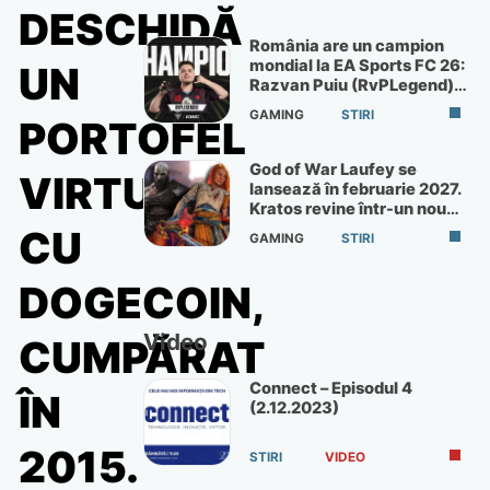
DESCHIDĂ
România are un campion
mondial la EA Sports FC 26:
UN
Razvan Puiu (RvPLegend)
câștigă turneul de la Paris
GAMING
STIRI
PORTOFEL
God of War Laufey se
VIRTUAL
lansează în februarie 2027.
Kratos revine într-un nou
God of War
CU
GAMING
STIRI
DOGECOIN,
Video
CUMPĂRAT
Connect – Episodul 4
ÎN
(2.12.2023)
2015.
STIRI
VIDEO