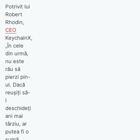
Potrivit lui
Robert
Rhodin,
CEO
KeychainX,
„În cele
din urmă,
nu este
rău să
pierzi pin-
ul. Dacă
reușiți să-
l
deschideți
ani mai
târziu, ar
putea fi o
sumă