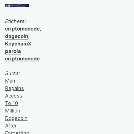
Etichete:
criptomonede
,
dogecoin
,
KeychainX
,
parola
criptomonede
Sursa:
Man
Regains
Access
To 10
Million
Dogecoin
After
Forgetting