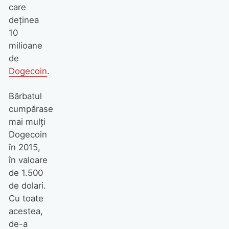
care
deținea
10
milioane
de
Dogecoin
.
Bărbatul
cumpărase
mai mulți
Dogecoin
în 2015,
în valoare
de 1.500
de dolari.
Cu toate
acestea,
de-a