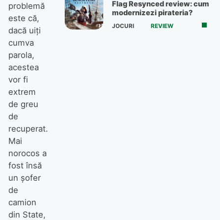
Flag Resynced review: cum
problemă
modernizezi pirateria?
este că,
JOCURI
REVIEW
dacă uiți
cumva
parola,
acestea
vor fi
extrem
de greu
de
recuperat.
Mai
norocos a
fost însă
un șofer
de
camion
din State,