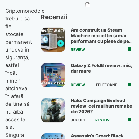
Criptomonedele
Recenzii
trebuie să
fie
Am construit un Steam
stocate
Machine mai ieftin și mai
performant cu piese de pe
permanent
OLX
undeva în
REVIEW
siguranță,
astfel
Galaxy Z Fold8 review: mic,
dar mare
încât
nimeni
REVIEW
TELEFOANE
altcineva
în afară
Halo: Campaign Evolved
de tine să
review: cel mai bun remake
nu aibă
din 2026?
acces la
JOCURI
REVIEW
ele.
Singura
Assassin’s Creed: Black