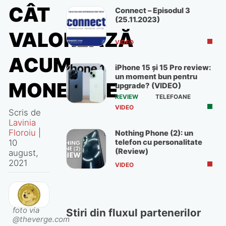
CÂT
Connect – Episodul 3
(25.11.2023)
VALOREAZĂ
VIDEO
ACUM
iPhone 15 și 15 Pro review:
un moment bun pentru
MONEDELE
upgrade? (VIDEO)
REVIEW
TELEFOANE
VIDEO
Scris de
Lavinia
Floroiu
|
Nothing Phone (2): un
10
telefon cu personalitate
(Review)
august,
2021
VIDEO
foto via
Stiri din fluxul partenerilor
@theverge.com