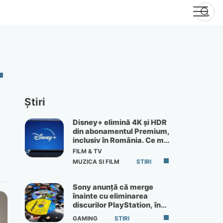
Știri
Disney+ elimină 4K și HDR
din abonamentul Premium,
inclusiv în România. Ce mai
primești de 60 lei pe lună
FILM & TV
MUZICA SI FILM
STIRI
Sony anunță că merge
înainte cu eliminarea
discurilor PlayStation, în
ciuda protestelor
GAMING
STIRI