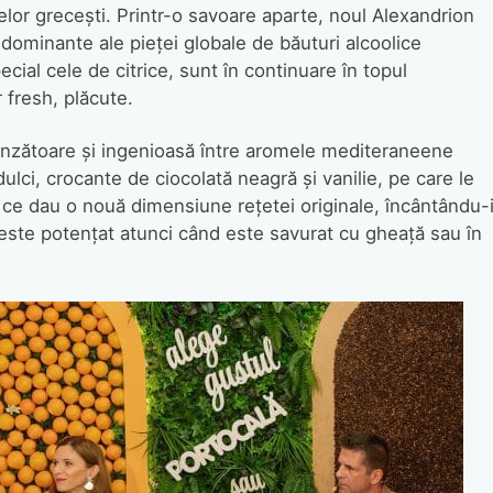
lor greceşti. Printr-o savoare aparte, noul Alexandrion
dominante ale pieţei globale de băuturi alcoolice
cial cele de citrice, sunt în continuare în topul
 fresh, plăcute.
inzătoare şi ingenioasă între aromele mediteraneene
ulci, crocante de ciocolată neagră şi vanilie, pe care le
 ce dau o nouă dimensiune reţetei originale, încântându-
ste potenţat atunci când este savurat cu gheaţă sau în