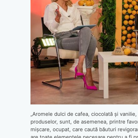
„Aromele dulci de cafea, ciocolată şi vanilie
produselor, sunt, de asemenea, printre favo
mișcare, ocupat, care caută băuturi revigor
are toate elementele necesare pentru a fi p