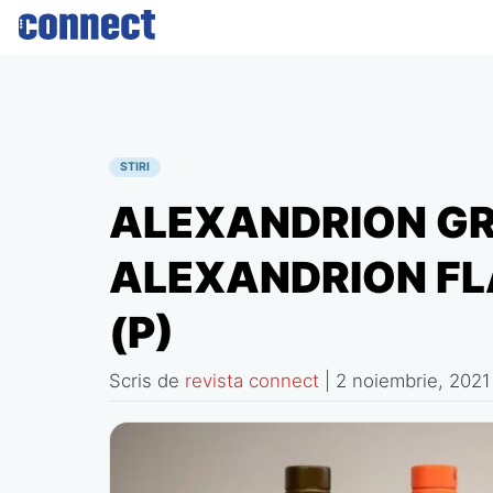
Skip
to
content
STIRI
ALEXANDRION G
ALEXANDRION FL
(P)
Scris de
revista connect
|
2 noiembrie, 2021