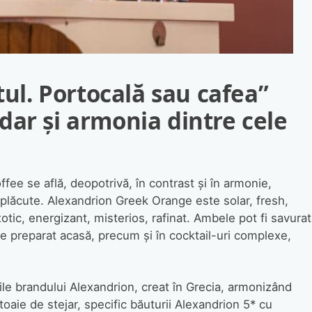
ul. Portocal
ă
sau cafea”
 dar
ş
i armonia dintre cele
fee se află, deopotrivă, în contrast şi în armonie,
de plăcute. Alexandrion Greek Orange este solar, fresh,
tic, energizant, misterios, rafinat. Ambele pot fi savura
 de preparat acasă, precum şi în cocktail-uri complexe,
le brandului Alexandrion, creat în Grecia, armonizând
toaie de stejar, specific băuturii Alexandrion 5* cu