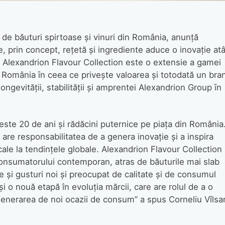
de băuturi spirtoase şi vinuri din România, anunţă
, prin concept, reţetă şi ingrediente aduce o inovaţie atâ
l. Alexandrion Flavour Collection este o extensie a gamei
n România ȋn ceea ce priveşte valoarea şi totodată un bra
longevităţii, stabilităţii şi amprentei Alexandrion Group ȋn
este 20 de ani şi rădăcini puternice pe piaţa din România
n are responsabilitatea de a genera inovaţie şi a inspira
cale la tendinţele globale. Alexandrion Flavour Collection
onsumatorului contemporan, atras de băuturile mai slab
 şi gusturi noi şi preocupat de calitate şi de consumul
i o nouă etapă în evoluţia mărcii, care are rolul de a o
 generarea de noi ocazii de consum” a spus Corneliu Vîlsa