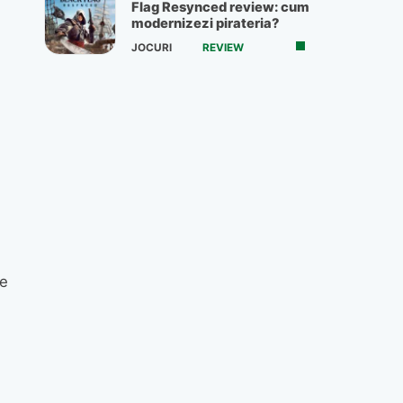
Flag Resynced review: cum
modernizezi pirateria?
JOCURI
REVIEW
te