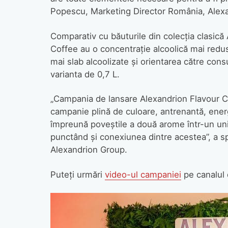
Popescu, Marketing Director România, Alex
Comparativ cu băuturile din colecţia clasic
Coffee au o concentraţie alcoolică mai redus
mai slab alcoolizate și orientarea către con
varianta de 0,7 L.
„Campania de lansare Alexandrion Flavour Co
campanie plină de culoare, antrenantă, ener
împreună poveștile a două arome într-un unive
punctând și conexiunea dintre acestea”, a 
Alexandrion Group.
Puteţi urmări
video-ul campaniei
pe canalul