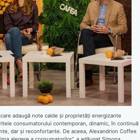
, care adaugă note calde şi proprietăţi energizante
ritele consumatorului contemporan, dinamic, în continuă
ante, dar și reconfortante. De aceea, Alexandrion Coffee
rima alegere a consumatorilor”, a adăugat Simona