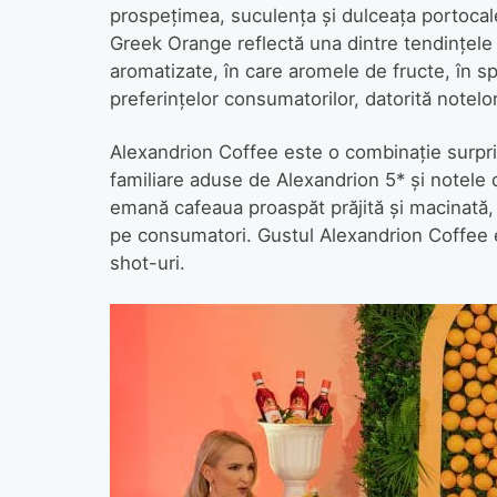
prospeţimea, suculenţa şi dulceaţa portocale
Greek Orange reflectă una dintre tendinţele 
aromatizate, în care aromele de fructe, în spe
preferinţelor consumatorilor, datorită notelor
Alexandrion Coffee este o combinaţie surpr
familiare aduse de Alexandrion 5* şi notele d
emană cafeaua proaspăt prăjită şi macinată,
pe consumatori. Gustul Alexandrion Coffee e
shot-uri.