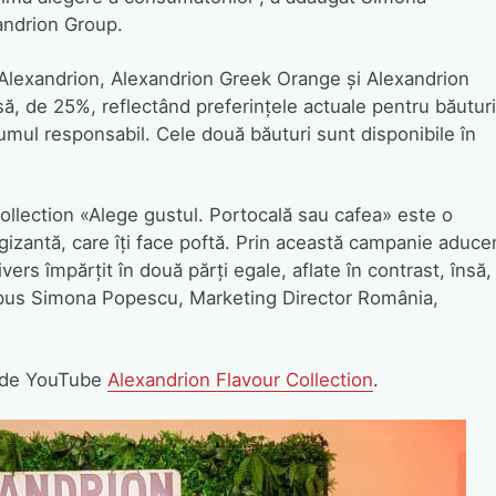
andrion Group.
ă Alexandrion, Alexandrion Greek Orange și Alexandrion
ă, de 25%, reflectând preferinţele actuale pentru băuturi
sumul responsabil. Cele două băuturi sunt disponibile în
llection «Alege gustul. Portocală sau cafea» este o
gizantă, care îţi face poftă. Prin această campanie aduc
rs împărţit în două părţi egale, aflate în contrast, însă,
spus Simona Popescu, Marketing Director România,
 de YouTube
Alexandrion Flavour Collection
.