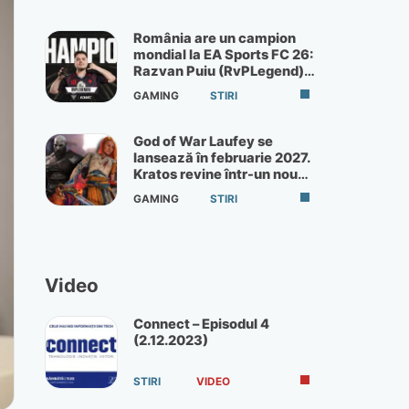
România are un campion
mondial la EA Sports FC 26:
Razvan Puiu (RvPLegend)
câștigă turneul de la Paris
GAMING
STIRI
God of War Laufey se
lansează în februarie 2027.
Kratos revine într-un nou
God of War
GAMING
STIRI
Video
Connect – Episodul 4
(2.12.2023)
STIRI
VIDEO