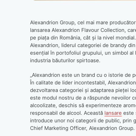
Alexandrion Group, cel mai mare producător 
lansarea Alexandrion Flavour Collection, care
pe piaţa din România, cât şi la nivel mondia
Alexandrion, liderul categoriei de brandy di
esenţial ȋn portofoliul grupului, un simbol al 
industria băuturilor spirtoase.
„Alexandrion este un brand cu o istorie de p
În calitate de lider incontestabil, Alexandrio
dezvoltarea categoriei şi adaptarea pieţei lo
este modul nostru de a răspunde nevoilor c
alcoolizate, deschis să experimenteze arome
responsabil de alcool. Această
lansare
este ş
introduce unor noi categorii de public, prin
Chief Marketing Officer, Alexandrion Group.