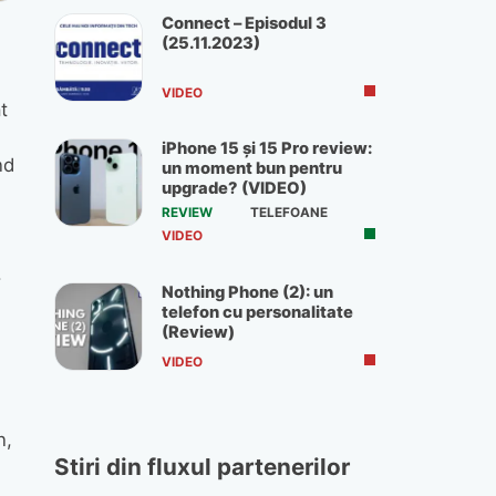
Connect – Episodul 3
(25.11.2023)
VIDEO
t
iPhone 15 și 15 Pro review:
nd
un moment bun pentru
upgrade? (VIDEO)
REVIEW
TELEFOANE
VIDEO
.
Nothing Phone (2): un
telefon cu personalitate
(Review)
VIDEO
n,
Stiri din fluxul partenerilor