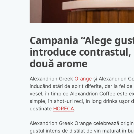
Campania “Alege gust
introduce contrastul,
dou
ă
arome
Alexandrion Greek
Orange
şi Alexandrion Cof
inducând stări de spirit diferite, dar la fel 
vesel, în timp ce Alexandrion Coffee este exo
simple, în shot-uri reci, în long drinks uşor
destinate
HORECA
.
Alexandrion Greek Orange celebrează origini
gustul intens de distilat de vin maturat în bu