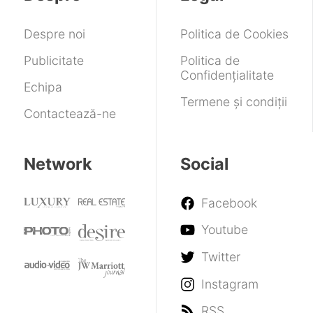
fi
criza
în
sub
de
Germania
așteptări
Despre noi
Politica de Cookies
memorii
din
cauza
Publicitate
Politica de
Nokia
Confidențialitate
Echipa
Termene și condiții
Contactează-ne
Network
Social
Facebook
Youtube
Twitter
Instagram
RSS