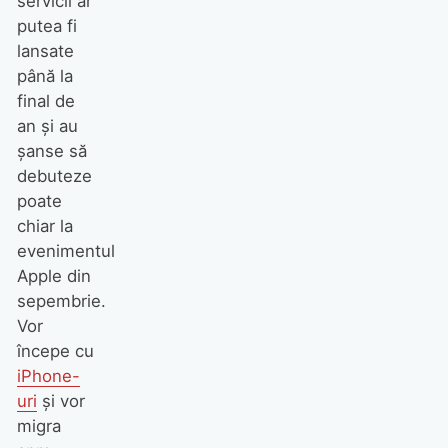
servicii ar
putea fi
lansate
până la
final de
an şi au
şanse să
debuteze
poate
chiar la
evenimentul
Apple din
sepembrie.
Vor
începe cu
iPhone-
uri
şi vor
migra