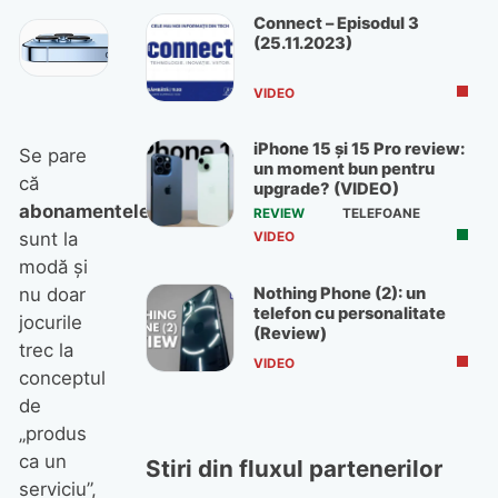
Connect – Episodul 3
(25.11.2023)
VIDEO
iPhone 15 și 15 Pro review:
Se pare
un moment bun pentru
că
upgrade? (VIDEO)
abonamentele
REVIEW
TELEFOANE
sunt la
VIDEO
modă şi
Nothing Phone (2): un
nu doar
telefon cu personalitate
jocurile
(Review)
trec la
VIDEO
conceptul
de
„produs
ca un
Stiri din fluxul partenerilor
serviciu”,