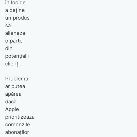
în loc de
a deţine
un produs
să
alieneze
o parte
din
potenţialii
clienţi.
Problema
ar putea
apărea
dacă
Apple
prioritizeaza
comenzile
abonaţilor