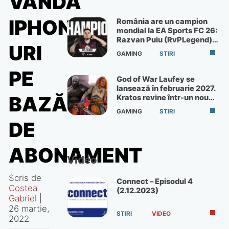
VÂNDĂ
IPHONE-
România are un campion
mondial la EA Sports FC 26:
Razvan Puiu (RvPLegend)
URI
câștigă turneul de la Paris
GAMING
STIRI
PE
God of War Laufey se
lansează în februarie 2027.
BAZĂ
Kratos revine într-un nou
God of War
GAMING
STIRI
DE
ABONAMENT
Video
Scris de
Connect – Episodul 4
Costea
(2.12.2023)
Gabriel
|
26 martie,
STIRI
VIDEO
2022