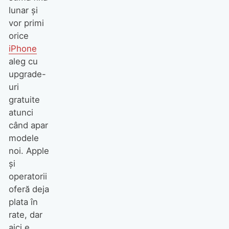
lunar şi
vor primi
orice
iPhone
aleg cu
upgrade-
uri
gratuite
atunci
când apar
modele
noi. Apple
şi
operatorii
oferă deja
plata în
rate, dar
aici e