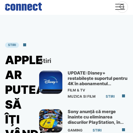
Skip
to
content
STIRI
APPLE
Știri
AR
UPDATE: Disney+
restabilește suportul pentru
4K în abonamentul
PUTEA
Premium
FILM & TV
MUZICA SI FILM
STIRI
SĂ
Sony anunță că merge
ÎŢI
înainte cu eliminarea
discurilor PlayStation, în
ciuda protestelor
GAMING
STIRI