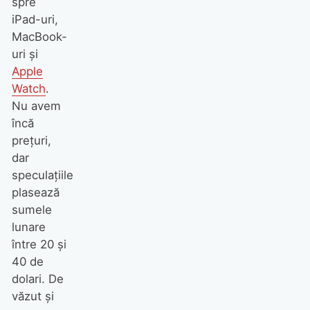
spre
iPad-uri,
MacBook-
uri şi
Apple
Watch
.
Nu avem
încă
preţuri,
dar
speculaţiile
plasează
sumele
lunare
între 20 şi
40 de
dolari. De
văzut şi