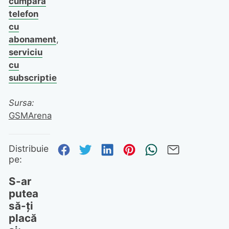
cumpara
telefon
cu
abonament
,
serviciu
cu
subscriptie
Sursa:
GSMArena
Distribuie pe Facebook
Distribuie pe Twitter
Distribuie pe Linked
Distribuie pe Pi
Trimite prin
Trimite 
Distribuie
pe:
S-ar
putea
să-ți
placă