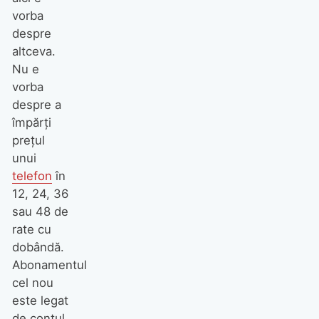
vorba
despre
altceva.
Nu e
vorba
despre a
împărţi
preţul
unui
telefon
în
12, 24, 36
sau 48 de
rate cu
dobândă.
Abonamentul
cel nou
este legat
de contul