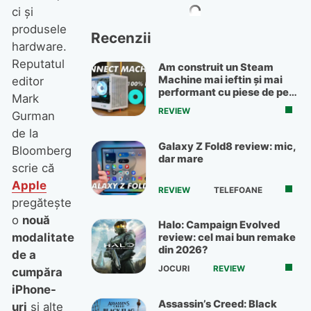
ci şi
produsele
Recenzii
hardware.
Reputatul
Am construit un Steam
Machine mai ieftin și mai
editor
performant cu piese de pe
Mark
OLX
REVIEW
Gurman
de la
Galaxy Z Fold8 review: mic,
Bloomberg
dar mare
scrie că
Apple
REVIEW
TELEFOANE
pregăteşte
o
nouă
Halo: Campaign Evolved
modalitate
review: cel mai bun remake
din 2026?
de a
JOCURI
REVIEW
cumpăra
iPhone-
Assassin’s Creed: Black
uri
şi alte