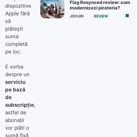
Flag Resynced review: cum
dispozitive
modernizezi pirateria?
Apple fără
JOCURI
REVIEW
să
plăteşti
suma
completă
pe loc.
E vorba
despre un
serviciu
pe bază
de
subscripţie
,
astfel de
abonaţii
vor plăti o
sumă fixă