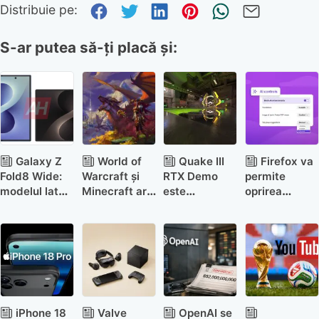
Distribuie pe Facebook
Distribuie pe Twitter
Distribuie pe Link
Distribuie pe P
Trimite pr
Trimite
Distribuie pe:
S-ar putea să-ți placă și:
Galaxy Z
World of
Quake III
Firefox va
Fold8 Wide:
Warcraft și
RTX Demo
permite
modelul lat
Minecraft ar
este
oprirea
care va
putea ajunge
disponibil
tuturor
concura
pe Xbox
gratuit și
funcțiilor sale
iPhone Fold
Game Pass
aduce Path
cu AI
Ultimate
Tracing-ul în
arenă
iPhone 18
Valve
OpenAI se