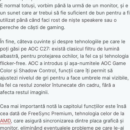
E normal totuși, vorbim până la urmă de un monitor, și e
un sunet care ar trebui să fie suficient de bun pentru a fi
utilizat până când faci rost de niște speakere sau o
pereche de căști de gaming.
În fine, câteva cuvinte și despre tehnologiile pe care le
poți găsi pe AOC C27: există clasicul filtru de lumină
albastră, pentru protejarea ochilor, la fel ca și tehnologia
flicker-free. AOC a introdus și așa-numitele AOC Game
Color și Shadow Control, funcții care îți permit să
ajustezi nivelul de gri pentru a face umbrele mai vizibile,
la fel ca restul zonelor întunecate din cadru, fără a
afecta restul imaginii.
Cea mai importantă notă la capitolul funcțiilor este însă
cea dată de FreeSync Premium, tehnologia celor de la
AMD
, care asigură sincronizarea dintre placa grafică și
monitor, eliminând eventualele probleme pe care le-ai