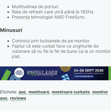
Multitudinea de porturi.
Rata de refresh care urcă până la 165Hz.
Prezența tehnologiei AMD FreeSync.
Minusuri
Controlul prin butoanele de pe monitor.
Faptul că este curbat face ca unghiurile de
vizionare să nu fie la fel de bune ca la un monitor
plat.
Etichete:
aoc
,
monitoare
,
monitoare curbate
,
monitor
aoc
,
reviews