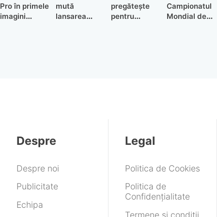
Pro în primele
mută
pregătește
Campionatul
imagini
lansarea
pentru
Mondial de
neoficiale ne
Steam
listarea pe
Fotbal se
arată o
Machine
Bursă la o
vede și pe
schimbare de
pentru a treia
evaluare
YouTube în
design
oară din
record
2026.
neașteptată
cauza crizei
Creatorii de
de memorii
conținut pot
folosi imagini
din meciuri
Despre
Legal
Despre noi
Politica de Cookies
Publicitate
Politica de
Confidențialitate
Echipa
Termene și condiții