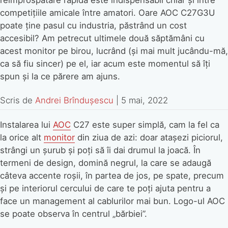
reîmprospătare rapidă este indispensabil chiar și între
competițiile amicale între amatori. Oare AOC C27G3U
poate ține pasul cu industria, păstrând un cost
accesibil? Am petrecut ultimele două săptămâni cu
acest monitor pe birou, lucrând (și mai mult jucându-mă,
ca să fiu sincer) pe el, iar acum este momentul să îți
spun și la ce părere am ajuns.
Scris de
Andrei Brîndușescu
|
5 mai, 2022
Instalarea lui
AOC
C27 este super simplă, cam la fel ca
la orice alt
monitor
din ziua de azi: doar atașezi piciorul,
strângi un șurub și poți să îi dai drumul la joacă. În
termeni de design, domină negrul, la care se adaugă
câteva accente roșii, în partea de jos, pe spate, precum
și pe interiorul cercului de care te poți ajuta pentru a
face un management al cablurilor mai bun. Logo-ul AOC
se poate observa în centrul „bărbiei”.