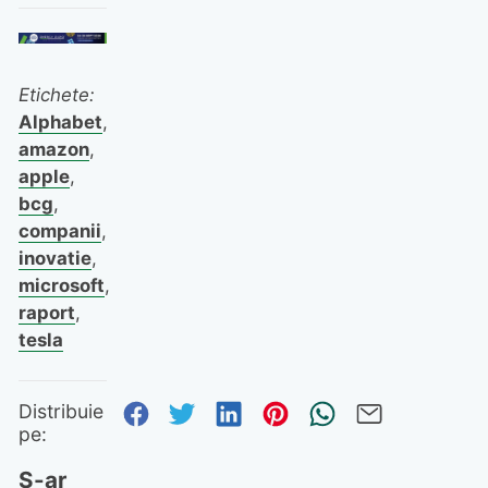
Etichete:
Alphabet
,
amazon
,
apple
,
bcg
,
companii
,
inovatie
,
microsoft
,
raport
,
tesla
Distribuie pe Facebook
Distribuie pe Twitter
Distribuie pe Linked
Distribuie pe Pi
Trimite prin
Trimite 
Distribuie
pe:
S-ar