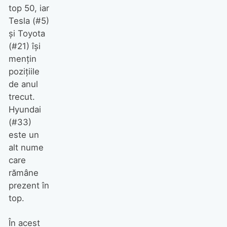
top 50, iar
Tesla (#5)
și Toyota
(#21) își
mențin
pozițiile
de anul
trecut.
Hyundai
(#33)
este un
alt nume
care
rămâne
prezent în
top.
În acest