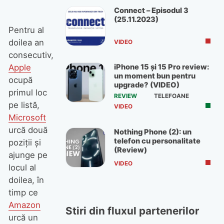
Connect – Episodul 3
(25.11.2023)
Pentru al
doilea an
VIDEO
consecutiv,
iPhone 15 și 15 Pro review:
Apple
un moment bun pentru
ocupă
upgrade? (VIDEO)
primul loc
REVIEW
TELEFOANE
pe listă,
VIDEO
Microsoft
urcă două
Nothing Phone (2): un
telefon cu personalitate
poziții și
(Review)
ajunge pe
VIDEO
locul al
doilea, în
timp ce
Amazon
Stiri din fluxul partenerilor
urcă un