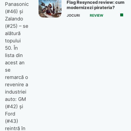
Flag Resynced review: cum
Panasonic
modernizezi pirateria?
(#46) și
JOCURI
REVIEW
Zalando
(#25) – se
alătură
topului
50. În
lista din
acest an
se
remarcă o
revenire a
industriei
auto: GM
(#42) și
Ford
(#43)
reintră în