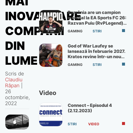
MAI
INOVATOARE
România are un campion
mondial la EA Sports FC 26:
Razvan Puiu (RvPLegend)
COMPANII
câștigă turneul de la Paris
GAMING
STIRI
DIN
God of War Laufey se
lansează în februarie 2027.
LUME
Kratos revine într-un nou
God of War
GAMING
STIRI
Scris de
Claudiu
Râpan
|
26
Video
octombrie,
2022
Connect – Episodul 4
(2.12.2023)
STIRI
VIDEO