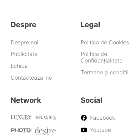
2027!
înainte
puternic
cea
de
și
mai
lansarea
găsire
valoroasă
Despre
Legal
oficială
precisă
companie
direct
din
de
Coreea
Despre noi
Politica de Cookies
pe
de
ceas
Sud
Publicitate
Politica de
Confidențialitate
Echipa
Termene și condiții
Contactează-ne
Network
Social
Facebook
Youtube