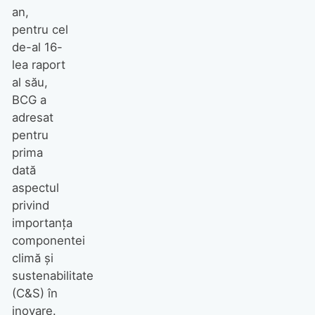
an,
pentru cel
de-al 16-
lea raport
al său,
BCG a
adresat
pentru
prima
dată
aspectul
privind
importanța
componentei
climă și
sustenabilitate
(C&S) în
inovare.