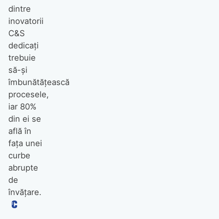
dintre
inovatorii
C&S
dedicați
trebuie
să-și
îmbunătățească
procesele,
iar 80%
din ei se
află în
fața unei
curbe
abrupte
de
învățare.