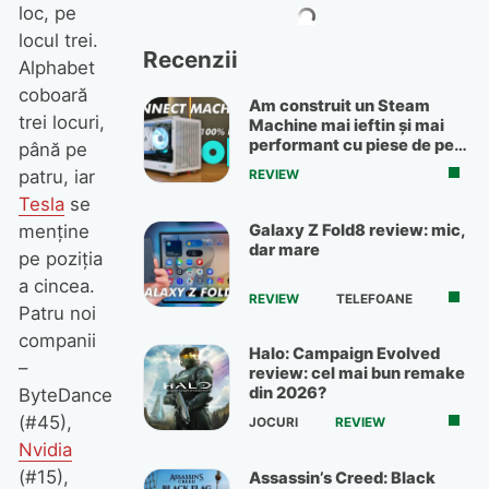
loc, pe
locul trei.
Recenzii
Alphabet
coboară
Am construit un Steam
trei locuri,
Machine mai ieftin și mai
performant cu piese de pe
până pe
OLX
patru, iar
REVIEW
Tesla
se
Galaxy Z Fold8 review: mic,
menține
dar mare
pe poziția
a cincea.
REVIEW
TELEFOANE
Patru noi
companii
Halo: Campaign Evolved
–
review: cel mai bun remake
din 2026?
ByteDance
(#45),
JOCURI
REVIEW
Nvidia
(#15),
Assassin’s Creed: Black