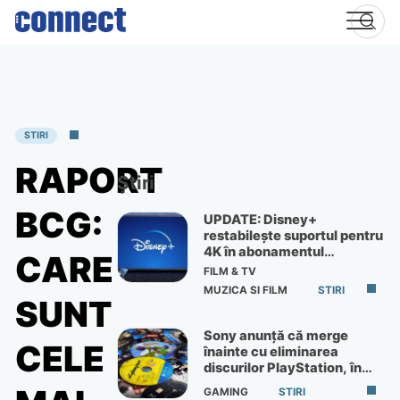
Skip
to
content
STIRI
RAPORT
Știri
BCG:
UPDATE: Disney+
restabilește suportul pentru
4K în abonamentul
CARE
Premium
FILM & TV
MUZICA SI FILM
STIRI
SUNT
Sony anunță că merge
CELE
înainte cu eliminarea
discurilor PlayStation, în
ciuda protestelor
GAMING
STIRI