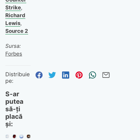
Strike
,
Richard
Lewis
,
Source 2
Sursa:
Forbes
Distribuie pe Facebook
Distribuie pe Twitter
Distribuie pe Linked
Distribuie pe Pi
Trimite prin
Trimite 
Distribuie
pe:
S-ar
putea
să-ți
placă
și: