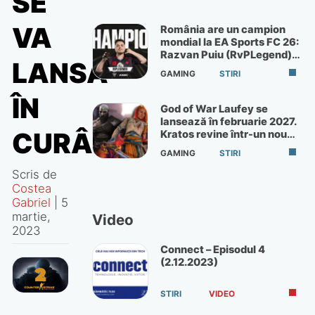
SE
VA
România are un campion
mondial la EA Sports FC 26:
Razvan Puiu (RvPLegend)
LANSA
câștigă turneul de la Paris
GAMING
STIRI
ÎN
God of War Laufey se
lansează în februarie 2027.
CURÂND
Kratos revine într-un nou
God of War
GAMING
STIRI
Scris de
Costea
Gabriel
|
5
martie,
Video
2023
Connect – Episodul 4
(2.12.2023)
STIRI
VIDEO