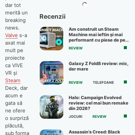
dar tot
merită un
Recenzii
breaking
news.
Am construit un Steam
Machine mai ieftin și mai
Valve
s-a
performant cu piese de pe
axat mai
OLX
REVIEW
mult pe
proiecte
Galaxy Z Fold8 review: mic,
ca VIVE
dar mare
VR şi
Steam
REVIEW
TELEFOANE
Deck, dar
acum e
Halo: Campaign Evolved
gata să
review: cel mai bun remake
din 2026?
ne ofere
JOCURI
REVIEW
o surpriză
plăcută,
Assassin’s Creed: Black
sub forma