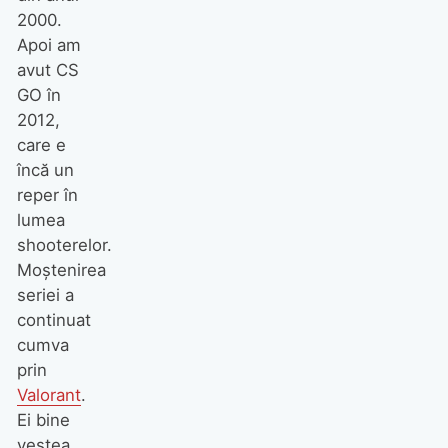
2000.
Apoi am
avut CS
GO în
2012,
care e
încă un
reper în
lumea
shooterelor.
Moştenirea
seriei a
continuat
cumva
prin
Valorant
.
Ei bine
vestea