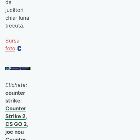
de
jucători
chiar luna
trecută.
Sursa
foto
Etichete:
counter
strike
,
Counter
Strike 2
,
CS GO 2
,
joc nou
Counter