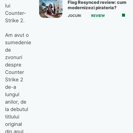
Flag Resynced review: cum
lui
modernizezi pirateria?
Counter-
JOCURI
REVIEW
Strike 2.
Am avut o
sumedenie
de
zvonuri
despre
Counter
Strike 2
de-a
lungul
anilor, de
la debutul
titlului
original
din anul