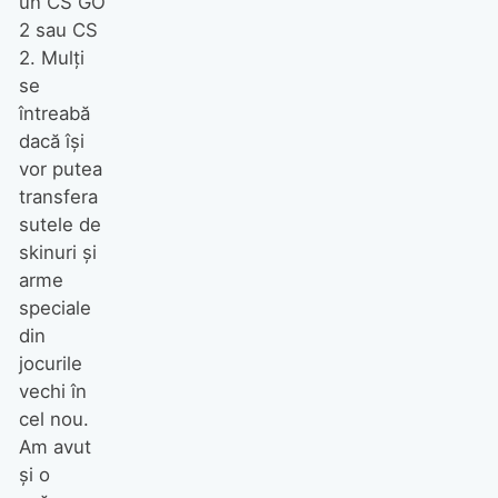
un CS GO
2 sau CS
2. Mulţi
se
întreabă
dacă îşi
vor putea
transfera
sutele de
skinuri şi
arme
speciale
din
jocurile
vechi în
cel nou.
Am avut
şi o