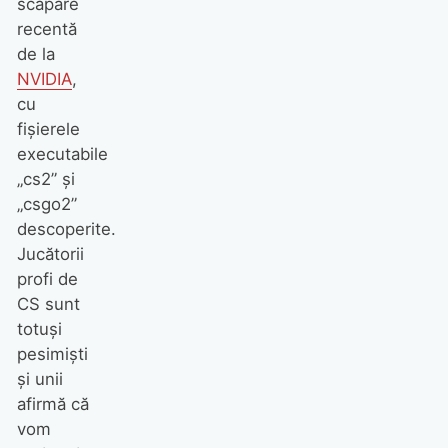
scăpare
recentă
de la
NVIDIA
,
cu
fişierele
executabile
„cs2” şi
„csgo2”
descoperite.
Jucătorii
profi de
CS sunt
totuşi
pesimişti
şi unii
afirmă că
vom