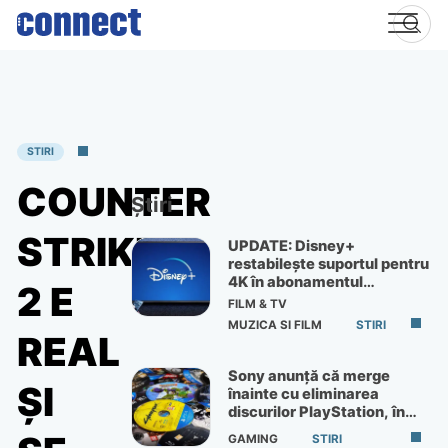
Skip
to
content
STIRI
COUNTER
Știri
STRIKE
UPDATE: Disney+
restabilește suportul pentru
4K în abonamentul
2 E
Premium
FILM & TV
MUZICA SI FILM
STIRI
REAL
Sony anunță că merge
ŞI
înainte cu eliminarea
discurilor PlayStation, în
ciuda protestelor
GAMING
STIRI