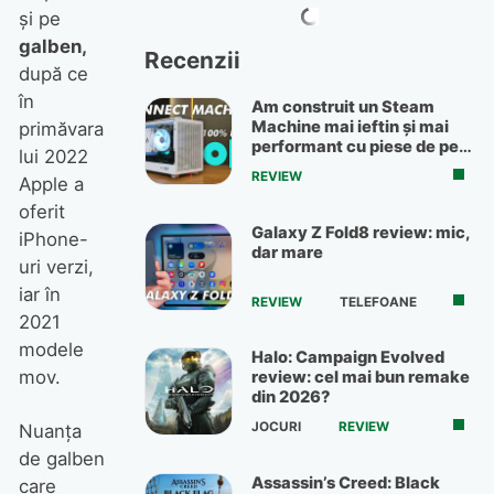
şi pe
galben,
Recenzii
după ce
în
Am construit un Steam
Machine mai ieftin și mai
primăvara
performant cu piese de pe
lui 2022
OLX
REVIEW
Apple a
oferit
Galaxy Z Fold8 review: mic,
iPhone-
dar mare
uri verzi,
iar în
REVIEW
TELEFOANE
2021
modele
Halo: Campaign Evolved
mov.
review: cel mai bun remake
din 2026?
JOCURI
REVIEW
Nuanţa
de galben
Assassin’s Creed: Black
care