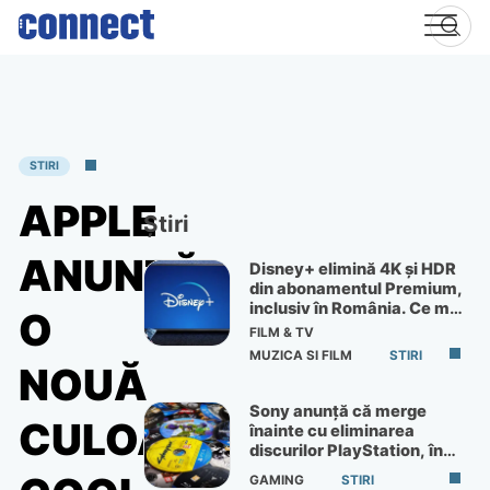
Skip
to
content
STIRI
APPLE
Știri
ANUNŢĂ
Disney+ elimină 4K și HDR
din abonamentul Premium,
inclusiv în România. Ce mai
O
primești de 60 lei pe lună
FILM & TV
MUZICA SI FILM
STIRI
NOUĂ
Sony anunță că merge
CULOARE
înainte cu eliminarea
discurilor PlayStation, în
ciuda protestelor
GAMING
STIRI