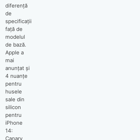
diferenţă
de
specificaţii
faţă de
modelul
de bază.
Apple a
mai
anunţat şi
4 nuanţe
pentru
husele
sale din
silicon
pentru
iPhone
14:
Canary