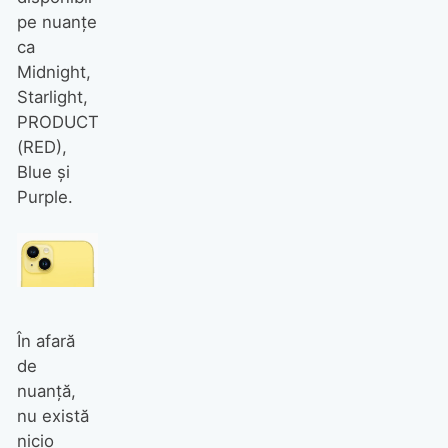
pe nuanţe
ca
Midnight,
Starlight,
PRODUCT
(RED),
Blue şi
Purple.
În afară
de
nuanţă,
nu există
nicio