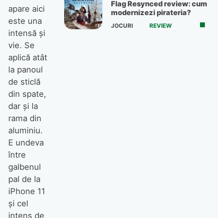
Flag Resynced review: cum
apare aici
modernizezi pirateria?
este una
JOCURI
REVIEW
intensă şi
vie. Se
aplică atât
la panoul
de sticlă
din spate,
dar şi la
rama din
aluminiu.
E undeva
între
galbenul
pal de la
iPhone 11
şi cel
intens de