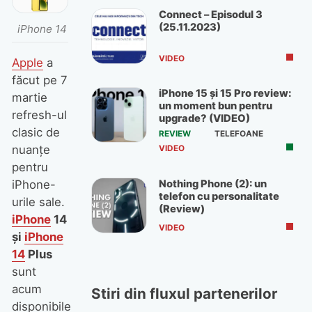
Connect – Episodul 3
(25.11.2023)
iPhone 14
VIDEO
Apple
a
făcut pe 7
iPhone 15 și 15 Pro review:
martie
un moment bun pentru
refresh-ul
upgrade? (VIDEO)
clasic de
REVIEW
TELEFOANE
nuanţe
VIDEO
pentru
Nothing Phone (2): un
iPhone-
telefon cu personalitate
urile sale.
(Review)
iPhone
14
VIDEO
şi
iPhone
14
Plus
sunt
acum
Stiri din fluxul partenerilor
disponibile