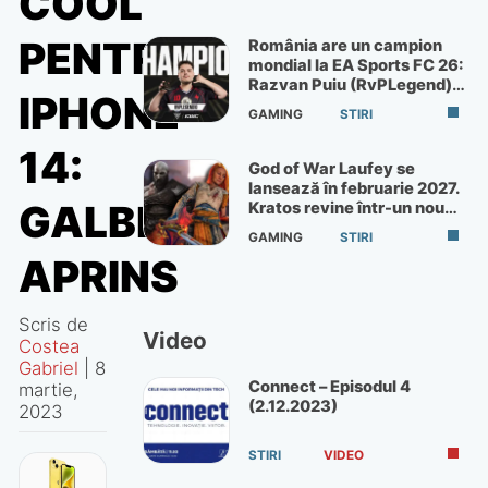
COOL
PENTRU
România are un campion
mondial la EA Sports FC 26:
Razvan Puiu (RvPLegend)
IPHONE
câștigă turneul de la Paris
GAMING
STIRI
14:
God of War Laufey se
lansează în februarie 2027.
GALBEN
Kratos revine într-un nou
God of War
GAMING
STIRI
APRINS
Scris de
Video
Costea
Gabriel
|
8
Connect – Episodul 4
martie,
(2.12.2023)
2023
STIRI
VIDEO