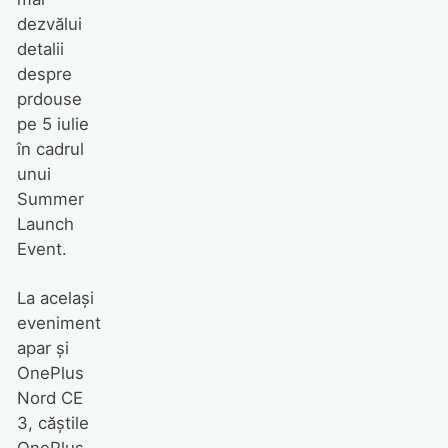
dezvălui
detalii
despre
prdouse
pe 5 iulie
în cadrul
unui
Summer
Launch
Event.
La acelaşi
eveniment
apar şi
OnePlus
Nord CE
3, căştile
OnePlus