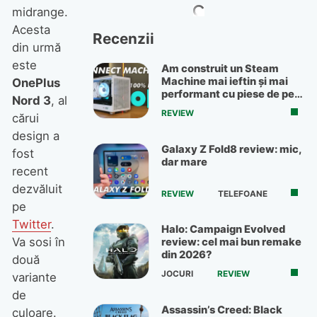
midrange.
Acesta
Recenzii
din urmă
este
Am construit un Steam
Machine mai ieftin și mai
OnePlus
performant cu piese de pe
Nord 3
, al
OLX
REVIEW
cărui
design a
Galaxy Z Fold8 review: mic,
fost
dar mare
recent
dezvăluit
REVIEW
TELEFOANE
pe
Twitter
.
Halo: Campaign Evolved
Va sosi în
review: cel mai bun remake
din 2026?
două
JOCURI
REVIEW
variante
de
Assassin’s Creed: Black
culoare.