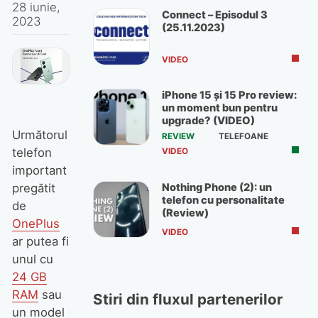
28 iunie,
Connect – Episodul 3
2023
(25.11.2023)
VIDEO
iPhone 15 și 15 Pro review:
un moment bun pentru
upgrade? (VIDEO)
Următorul
REVIEW
TELEFOANE
telefon
VIDEO
important
Nothing Phone (2): un
pregătit
telefon cu personalitate
de
(Review)
OnePlus
VIDEO
ar putea fi
unul cu
24 GB
RAM
sau
Stiri din fluxul partenerilor
un model