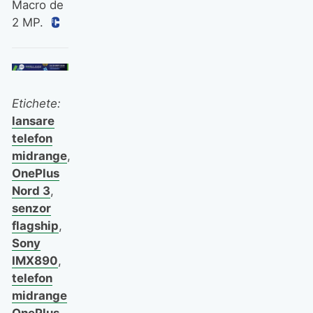
Macro de
2 MP.
Etichete:
lansare
telefon
midrange
,
OnePlus
Nord 3
,
senzor
flagship
,
Sony
IMX890
,
telefon
midrange