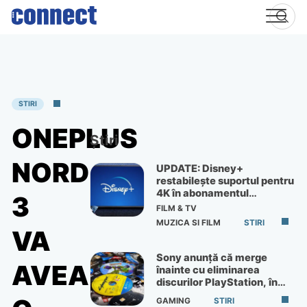
Skip
to
content
STIRI
ONEPLUS
Știri
NORD
UPDATE: Disney+
restabilește suportul pentru
4K în abonamentul
3
Premium
FILM & TV
MUZICA SI FILM
STIRI
VA
Sony anunță că merge
AVEA
înainte cu eliminarea
discurilor PlayStation, în
ciuda protestelor
GAMING
STIRI