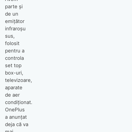
parte şi
de un
emiţător
infraroşu
sus,
folosit
pentru a
controla
set top
box-uri,
televizoare,
aparate
de aer
condiţionat.
OnePlus
a anunţat
deja că va
mai