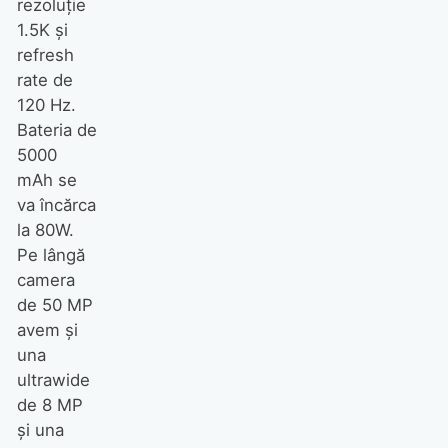
rezoluţie
1.5K şi
refresh
rate de
120 Hz.
Bateria de
5000
mAh se
va încărca
la 80W.
Pe lângă
camera
de 50 MP
avem şi
una
ultrawide
de 8 MP
şi una