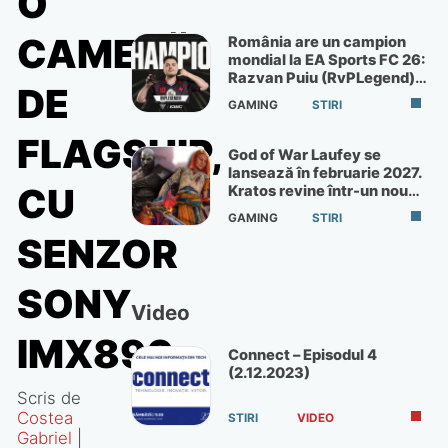
O
CAMERĂ
România are un campion
mondial la EA Sports FC 26:
Razvan Puiu (RvPLegend)
DE
câștigă turneul de la Paris
GAMING
STIRI
FLAGSHIP,
God of War Laufey se
lansează în februarie 2027.
CU
Kratos revine într-un nou
God of War
GAMING
STIRI
SENZOR
SONY
Video
IMX890
Connect – Episodul 4
(2.12.2023)
Scris de
Costea
STIRI
VIDEO
Gabriel
|