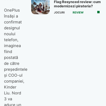
Flag Resynced review: cum
modernizezi pirateria?
OnePlus
JOCURI
REVIEW
însăşi a
confirmat
designul
noului
telefon,
imaginea
fiind
postată
de către
preşedintele
şi COO-ul
companiei,
Kinder
Liu. Nord
3 va
aduce un