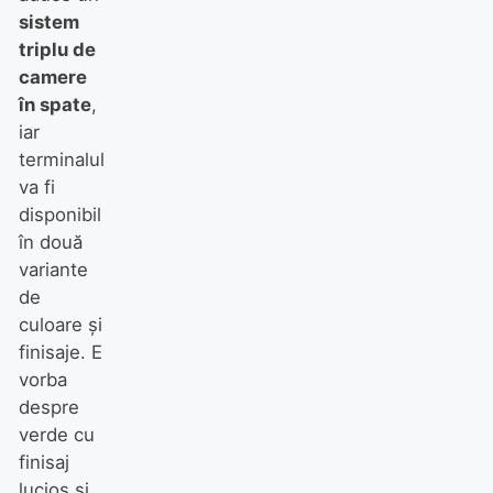
sistem
triplu de
camere
în spate
,
iar
terminalul
va fi
disponibil
în două
variante
de
culoare şi
finisaje. E
vorba
despre
verde cu
finisaj
lucios şi