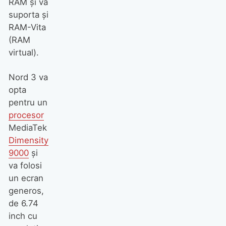
RAM şi va
suporta şi
RAM-Vita
(RAM
virtual).
Nord 3 va
opta
pentru un
procesor
MediaTek
Dimensity
9000
şi
va folosi
un ecran
generos,
de 6.74
inch cu