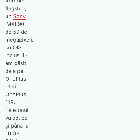
foto de
flagship,
un
Sony
IMX890
de 50 de
megapixeli,
cu OIS
inclus. L-
am găsit
deja pe
OnePlus
11 şi
OnePlus
11R.
Telefonul
va aduce
şi până la
16 GB