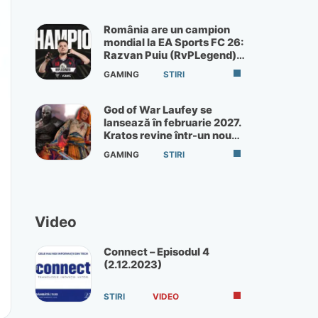
România are un campion
mondial la EA Sports FC 26:
Razvan Puiu (RvPLegend)
câștigă turneul de la Paris
GAMING
STIRI
God of War Laufey se
lansează în februarie 2027.
Kratos revine într-un nou
God of War
GAMING
STIRI
Video
Connect – Episodul 4
(2.12.2023)
STIRI
VIDEO