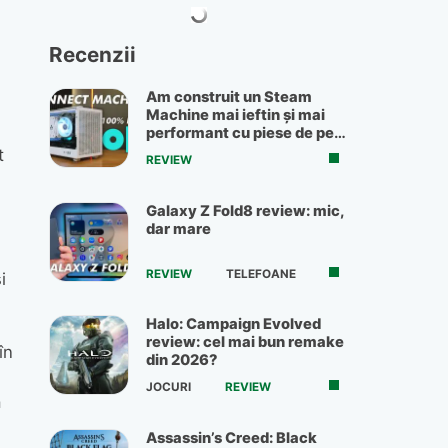
Recenzii
Am construit un Steam
Machine mai ieftin și mai
performant cu piese de pe
OLX
t
REVIEW
Galaxy Z Fold8 review: mic,
dar mare
REVIEW
TELEFOANE
i
Halo: Campaign Evolved
review: cel mai bun remake
în
din 2026?
JOCURI
REVIEW
ă
Assassin’s Creed: Black