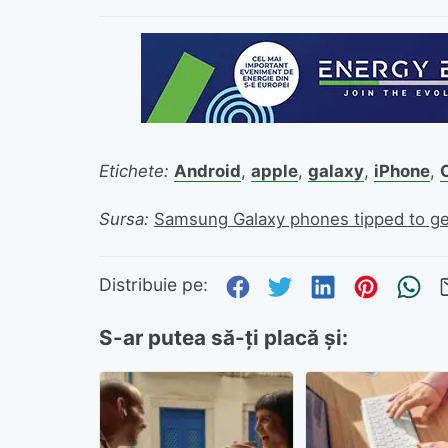
Etichete:
Android
,
apple
,
galaxy
,
iPhone
,
Sursa:
Samsung Galaxy phones tipped to get 
Distribuie pe Fa
Distribuie pe 
Distribuie
Distri
Tr
Distribuie pe:
S-ar putea să-ți placă și: