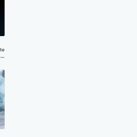
rte
e