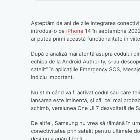
Așteptăm de ani de zile integrarea conectivit
introdus-o pe
iPhone
14 în septembrie 2022
ar putea primi această funcționalitate în viito
După o analiză mai atentă asupra codului di
echipa de la Android Authority, s-au descoper
satelit” în aplicațiile Emergency SOS, Mesaj
indiciu important.
Nu știm când va fi activat codul sau care te
lansarea este iminentă, și că, cel mai probabi
schimb, versiunea One UI 7 dezvoltată de Sa
De altfel, Samsung nu vrea să rămână în urmă
conectivitatea prin satelit pentru ultimele do
deși nu a apărut încă.