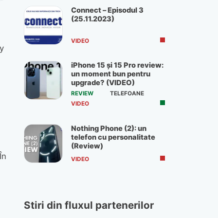
Connect – Episodul 3
(25.11.2023)
VIDEO
y
iPhone 15 și 15 Pro review:
un moment bun pentru
upgrade? (VIDEO)
REVIEW
TELEFOANE
VIDEO
Nothing Phone (2): un
telefon cu personalitate
(Review)
În
VIDEO
Stiri din fluxul partenerilor