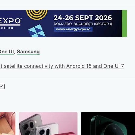
One UI
,
Samsung
satellite connectivity with Android 15 and One UI 7
cebook
Twitter
 pe LinkedIn
buie pe Pinterest
imite prin whatsapp
Trimite pe Email