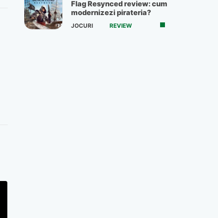
Flag Resynced review: cum
modernizezi pirateria?
JOCURI
REVIEW