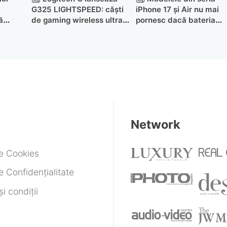
G325 LIGHTSPEED: căști
iPhone 17 și Air nu mai
ă
de gaming wireless ultra-
pornesc dacă bateria
ușoare la un preț accesibil
ajunge pe zero
Network
de Cookies
e Confidențialitate
i condiții