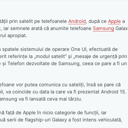
ății prin satelit pe telefoanele
Android
, după ce
Apple
a
, iar semnele arată că anumite telefoane
Samsung
Galax
rul apropiat.
n spatele sistemului de operare One UI, efectuată de
it referințe la „modul satelit” și „mesaje de urgență prin
e și Telefon dezvoltate de Samsung, ceea ce pare a fi un
lefoane vor putea comunica cu sateliți, însă se pare că
l, va coincide cu data la care va fi prezentat Android 15. 
msung va fi lansată ceva mai târziu.
 față de Apple în nicio categorie de funcții, iar
uă serii de flagship-uri Galaxy a fost intens vehiculată,