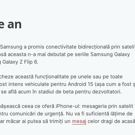
e an
 Samsung a promis conectivitate bidirecțională prin sateli
însă aceasta n-a mai debutat pe seriile Samsung Galaxy
Galaxy Z Flip 6.
cheze această funcționalitate pe unele sau pe toate
fost intens vehiculate pentru Android 15 (așa cum a fost ș
l se află acum în stadiul de beta pentru dezvoltatori.
epășească ceea ce oferă iPhone-ul: mesageria prin satelit 
entru comunicări de urgență. Nu va fi suficientă lățime de
dar măcar ai putea să trimiți un
mesaj
celor dragi de acas