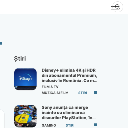
Știri
Disney+ elimină 4K și HDR
din abonamentul Premium,
inclusiv în România. Ce mai
primești de 60 lei pe lună
FILM & TV
MUZICA SI FILM
STIRI
Sony anunță că merge
înainte cu eliminarea
discurilor PlayStation, în
ciuda protestelor
GAMING
STIRI