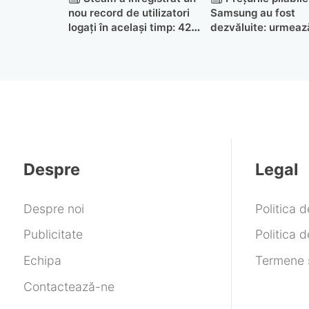
nou record de utilizatori
Samsung au fost
logați în același timp: 42
dezvăluite: urmeaz
de milioane
scumpiri
Despre
Legal
Despre noi
Politica 
Publicitate
Politica d
Echipa
Termene ș
Contactează-ne