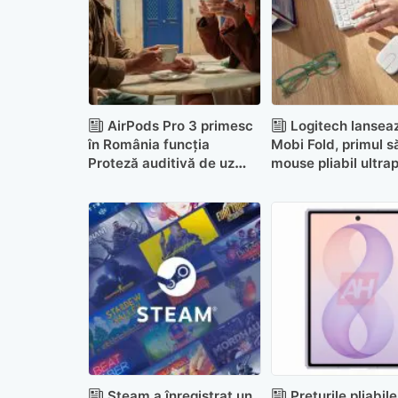
AirPods Pro 3 primesc
Logitech lansea
în România funcția
Mobi Fold, primul s
Proteză auditivă de uz
mouse pliabil ultrap
clinic
Steam a înregistrat un
Prețurile pliabile