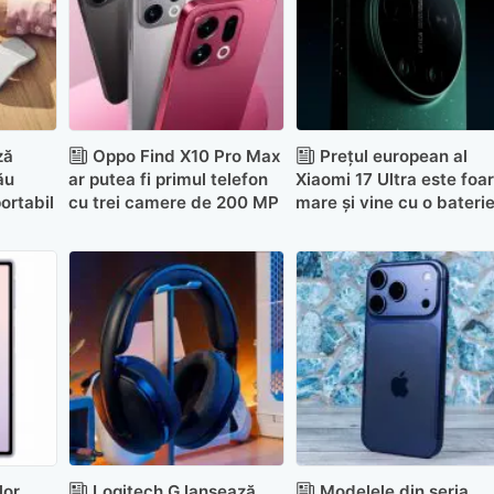
ză
Oppo Find X10 Pro Max
Prețul european al
ău
ar putea fi primul telefon
Xiaomi 17 Ultra este foa
ortabil
cu trei camere de 200 MP
mare și vine cu o bateri
mai mică
lor
Logitech G lansează
Modelele din seria