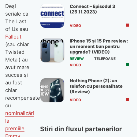
Deși
Connect – Episodul 3
(25.11.2023)
seriale ca
The Last
VIDEO
of Us sau
Fallout
iPhone 15 și 15 Pro review:
(sau chiar
un moment bun pentru
Twisted
upgrade? (VIDEO)
REVIEW
TELEFOANE
Metal) au
VIDEO
avut mare
succes și
Nothing Phone (2): un
au fost
telefon cu personalitate
chiar
(Review)
recompensate
VIDEO
cu
nominalizări
la
Stiri din fluxul partenerilor
premiile
Emmy
,