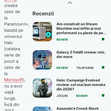
creația
celor de
Recenzii
la
Paramount+,
Am construit un Steam
Machine mai ieftin și mai
bazată pe
performant cu piese de pe
universul
OLX
REVIEW
Halo
(celebra
Galaxy Z Fold8 review: mic,
serie de
dar mare
jocuri a
celor de
REVIEW
TELEFOANE
la
Microsoft
),
Halo: Campaign Evolved
review: cel mai bun remake
nu a avut
din 2026?
viață
JOCURI
REVIEW
lungă.
Încă din
Assassin’s Creed: Black
2013