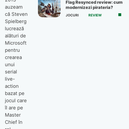
Flag Resynced review: cum
auzeam
modernizezi pirateria?
că Steven
JOCURI
REVIEW
Spielberg
lucrează
alături de
Microsoft
pentru
crearea
unui
serial
live-
action
bazat pe
jocul care
îl are pe
Master
Chief în