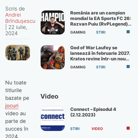
Scris de
România are un campion
Andrei
mondial la EA Sports FC 26:
Brîndușescu
Razvan Puiu (RvPLegend)
|
22 iulie,
câștigă turneul de la Paris
GAMING
STIRI
2024
God of War Laufey se
lansează în februarie 2027.
Kratos revine într-un nou
God of War
GAMING
STIRI
Nu toate
titlurile
Video
bazate pe
jocuri
Connect – Episodul 4
video au
(2.12.2023)
parte de
succes în
STIRI
VIDEO
2024.