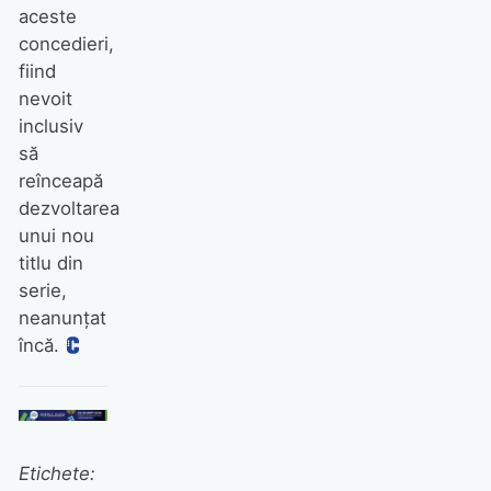
aceste
concedieri,
fiind
nevoit
inclusiv
să
reînceapă
dezvoltarea
unui nou
titlu din
serie,
neanunțat
încă.
Etichete: