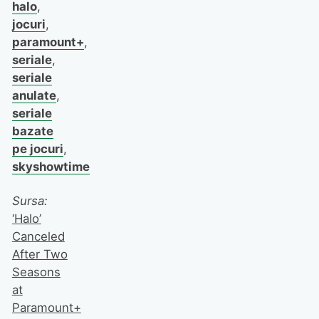
halo
,
jocuri
,
paramount+
,
seriale
,
seriale
anulate
,
seriale
bazate
pe jocuri
,
skyshowtime
Sursa:
‘Halo’
Canceled
After Two
Seasons
at
Paramount+