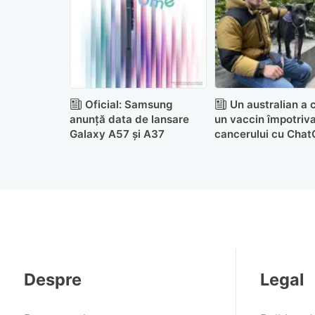
Oficial: Samsung
Un australian a 
anunță data de lansare
un vaccin împotriv
Galaxy A57 și A37
cancerului cu Cha
pentru a-și salva c
Despre
Legal