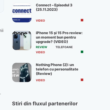
Connect – Episodul 3
(25.11.2023)
VIDEO
ii
iPhone 15 și 15 Pro review:
un moment bun pentru
upgrade? (VIDEO)
REVIEW
TELEFOANE
VIDEO
Nothing Phone (2): un
telefon cu personalitate
(Review)
VIDEO
-
Stiri din fluxul partenerilor