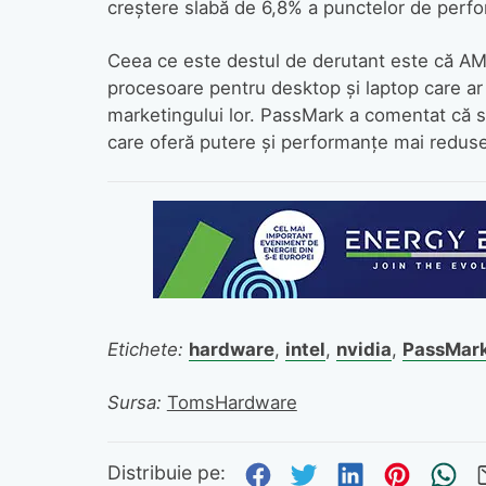
creștere slabă de 6,8% a punctelor de perfo
Ceea ce este destul de derutant este că AMD
procesoare pentru desktop și laptop care ar
marketingului lor. PassMark a comentat că s
care oferă putere și performanțe mai reduse
Etichete:
hardware
,
intel
,
nvidia
,
PassMar
Sursa:
TomsHardware
Distribuie pe Fa
Distribuie pe 
Distribuie
Distri
Tr
Distribuie pe: