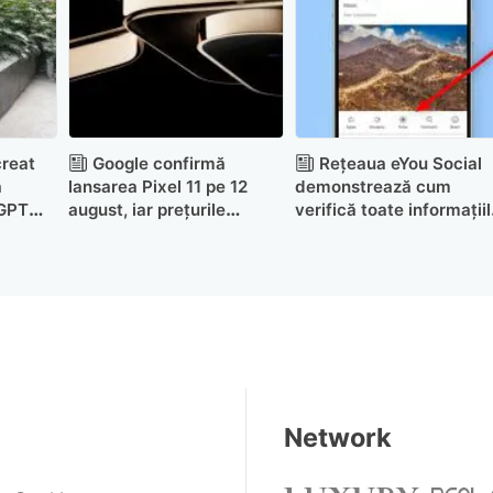
creat
Google confirmă
Rețeaua eYou Social
a
lansarea Pixel 11 pe 12
demonstrează cum
tGPT
august, iar prețurile
verifică toate informațiil
âinele
europene indică scumpiri
publicate de utilizatori
Network