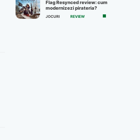
Flag Resynced review: cum
modernizezi pirateria?
JOCURI
REVIEW