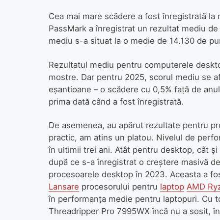
Cea mai mare scădere a fost înregistrată la
PassMark a înregistrat un rezultat mediu de 
mediu s-a situat la o medie de 14.130 de p
Rezultatul mediu pentru computerele deskt
mostre. Dar pentru 2025, scorul mediu se af
eșantioane – o scădere cu 0,5% față de anul
prima dată când a fost înregistrată.
De asemenea, au apărut rezultate pentru pr
practic, am atins un platou. Nivelul de perf
în ultimii trei ani. Atât pentru desktop, cât 
după ce s-a înregistrat o creștere masivă de
procesoarele desktop în 2023. Aceasta a fos
Lansare
procesorului pentru
laptop
AMD Ry
în performanța medie pentru laptopuri. Cu t
Threadripper Pro 7995WX încă nu a sosit, î