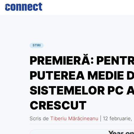
Skip
to
content
STIRI
PREMIERĂ: PENT
PUTEREA MEDIE 
SISTEMELOR PC A
CRESCUT
Scris de
Tiberiu Mărăcineanu
|
12 februarie,