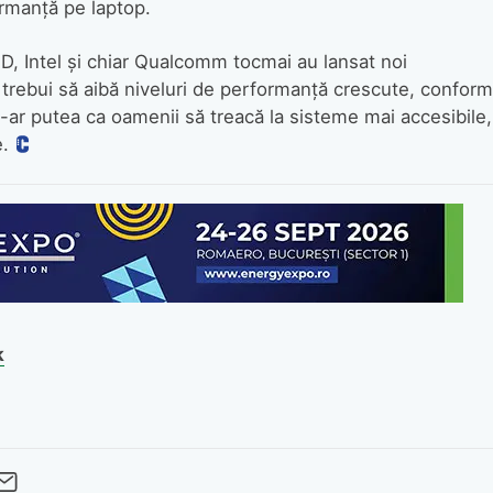
rmanță pe laptop.
, Intel și chiar Qualcomm tocmai au lansat noi
 trebui să aibă niveluri de performanță crescute, conform
-ar putea ca oamenii să treacă la sisteme mai accesibile,
.
k
cebook
Twitter
 pe LinkedIn
buie pe Pinterest
imite prin whatsapp
Trimite pe Email