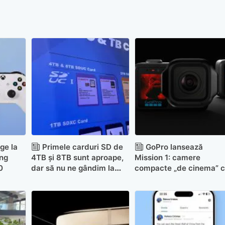
ge la
Primele carduri SD de
GoPro lansează
ing
4TB și 8TB sunt aproape,
Mission 1: camere
0
dar să nu ne gândim la
compacte „de cinema” 
prețuri…
senzori de 1 inch și film
8K