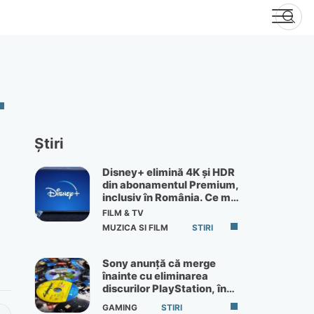
Știri
Disney+ elimină 4K și HDR
din abonamentul Premium,
inclusiv în România. Ce mai
primești de 60 lei pe lună
FILM & TV
MUZICA SI FILM
STIRI
Sony anunță că merge
înainte cu eliminarea
discurilor PlayStation, în
ciuda protestelor
GAMING
STIRI