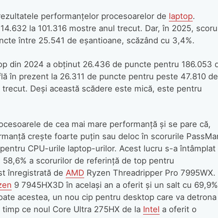
 rezultatele performanțelor procesoarelor de
laptop
.
14.632 la 101.316 mostre anul trecut. Dar, în 2025, scoru
uncte între 25.541 de eșantioane, scăzând cu 3,4%.
op din 2024 a obținut 26.436 de puncte pentru 186.053 
lă în prezent la 26.311 de puncte pentru peste 47.810 de
 trecut. Deși această scădere este mică, este pentru
ocesoarele de cea mai mare performanță și se pare că,
ormanță crește foarte puțin sau deloc în scorurile PassMa
și pentru CPU-urile laptop-urilor. Acest lucru s-a întâmplat
 58,6% a scorurilor de referință de top pentru
t înregistrată de
AMD
Ryzen Threadripper Pro 7995WX.
zen
9 7945HX3D în același an a oferit și un salt cu 69,9%
oate acestea, un nou cip pentru desktop care va detrona
n timp ce noul Core Ultra 275HX de la
Intel
a oferit o