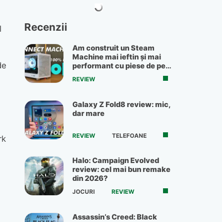
Recenzii
l
Am construit un Steam
Machine mai ieftin și mai
de
performant cu piese de pe
OLX
REVIEW
Galaxy Z Fold8 review: mic,
dar mare
REVIEW
TELEFOANE
rk
Halo: Campaign Evolved
review: cel mai bun remake
din 2026?
JOCURI
REVIEW
Assassin’s Creed: Black