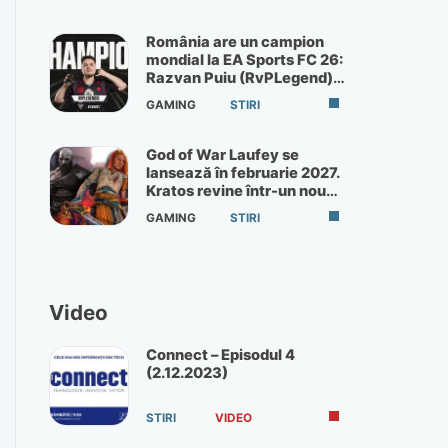
România are un campion
mondial la EA Sports FC 26:
Razvan Puiu (RvPLegend)
câștigă turneul de la Paris
GAMING
STIRI
God of War Laufey se
lansează în februarie 2027.
Kratos revine într-un nou
God of War
GAMING
STIRI
Video
Connect – Episodul 4
(2.12.2023)
STIRI
VIDEO