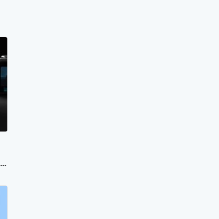
cu
are