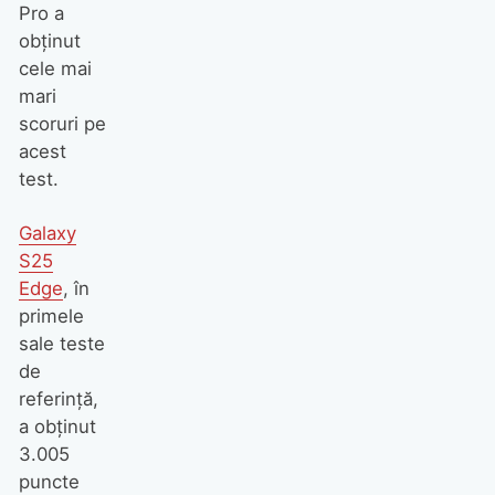
Pro a
obținut
cele mai
mari
scoruri pe
acest
test.
Galaxy
S25
Edge
, în
primele
sale teste
de
referință,
a obținut
3.005
puncte