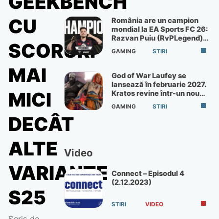
GEEKBENCH
CU
România are un campion
mondial la EA Sports FC 26:
Razvan Puiu (RvPLegend)
SCORURI
câștigă turneul de la Paris
GAMING
STIRI
MAI
God of War Laufey se
lansează în februarie 2027.
MICI
Kratos revine într-un nou
God of War
GAMING
STIRI
DECÂT
ALTE
Video
VARIANTE
Connect – Episodul 4
(2.12.2023)
S25
STIRI
VIDEO
Scris de