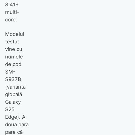
8.416
multi-
core.
Modelul
testat
vine cu
numele
de cod
SM-
S937B
(varianta
globală
Galaxy
S25
Edge). A
doua oară
pare că