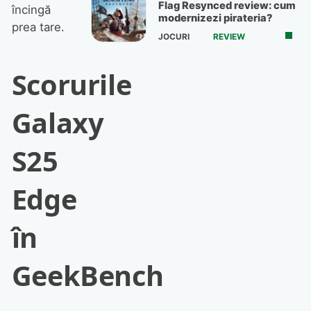
Flag Resynced review: cum
încingă
modernizezi pirateria?
prea tare.
JOCURI
REVIEW
Scorurile
Galaxy
S25
Edge
în
GeekBench