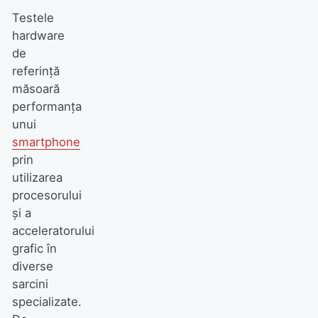
Testele
hardware
de
referință
măsoară
performanța
unui
smartphone
prin
utilizarea
procesorului
și a
acceleratorului
grafic în
diverse
sarcini
specializate.