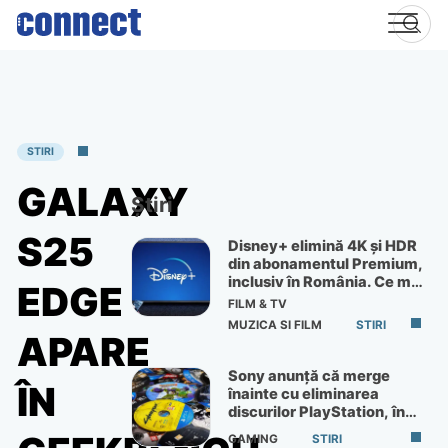
Skip
to
content
STIRI
GALAXY
Știri
S25
Disney+ elimină 4K și HDR
din abonamentul Premium,
inclusiv în România. Ce mai
EDGE
primești de 60 lei pe lună
FILM & TV
MUZICA SI FILM
STIRI
APARE
Sony anunță că merge
ÎN
înainte cu eliminarea
discurilor PlayStation, în
ciuda protestelor
GAMING
STIRI