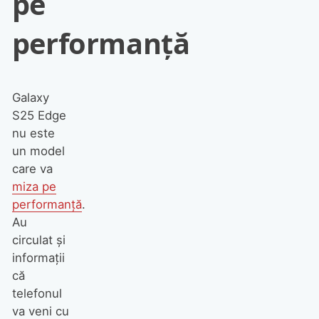
pe
performanță
Galaxy
S25 Edge
nu este
un model
care va
miza pe
performanță
.
Au
circulat și
informații
că
telefonul
va veni cu