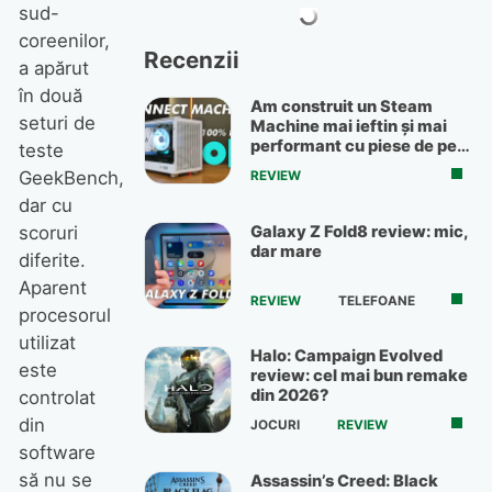
sud-
coreenilor,
Recenzii
a apărut
în două
Am construit un Steam
seturi de
Machine mai ieftin și mai
performant cu piese de pe
teste
OLX
GeekBench,
REVIEW
dar cu
Galaxy Z Fold8 review: mic,
scoruri
dar mare
diferite.
Aparent
REVIEW
TELEFOANE
procesorul
utilizat
Halo: Campaign Evolved
este
review: cel mai bun remake
din 2026?
controlat
din
JOCURI
REVIEW
software
să nu se
Assassin’s Creed: Black