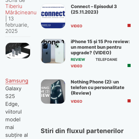
Tiberiu
Connect – Episodul 3
(25.11.2023)
Mărăcineanu
|
13
februarie,
VIDEO
2025
iPhone 15 și 15 Pro review:
un moment bun pentru
upgrade? (VIDEO)
REVIEW
TELEFOANE
VIDEO
Samsung
Nothing Phone (2): un
telefon cu personalitate
Galaxy
(Review)
S25
VIDEO
Edge,
viitorul
model
mai
Stiri din fluxul partenerilor
subțire al