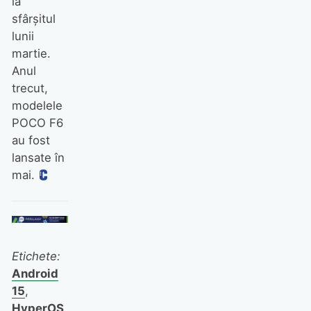
la
sfârșitul
lunii
martie.
Anul
trecut,
modelele
POCO F6
au fost
lansate în
mai.
Etichete:
Android
15
,
HyperOS
,