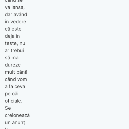
când se
va lansa,
dar având
în vedere
că este
deja în
teste, nu
ar trebui
să mai
dureze
mult până
când vom
alfa ceva
pe căi
oficiale.
Se
creionează
un anunț