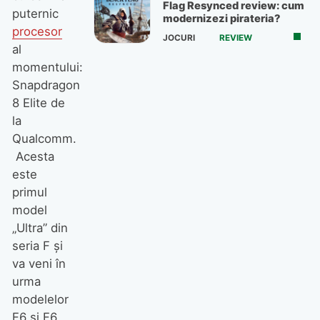
Flag Resynced review: cum
puternic
modernizezi pirateria?
procesor
JOCURI
REVIEW
al
momentului:
Snapdragon
8 Elite de
la
Qualcomm.
Acesta
este
primul
model
„Ultra” din
seria F și
va veni în
urma
modelelor
F6 și F6