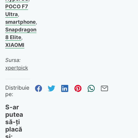
POCO F7
Ultra
,
smartphone
,
Snapdragon
8 Elite
,
XIAOMI
Sursa:
xpertpick
Distribuie pe Facebook
Distribuie pe Twitter
Distribuie pe Linked
Distribuie pe Pi
Trimite prin
Trimite 
Distribuie
pe:
S-ar
putea
să-ți
placă
și: