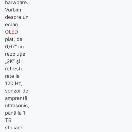
harwdare.
Vorbim
despre un
ecran
OLED
plat, de
6,67” cu
rezoluție
„2K” și
refresh
rate la
120 Hz,
senzor de
amprentă
ultrasonic,
până la 1
TB
stocare,