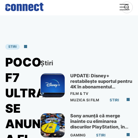
Skip
to
content
STIRI
POCO
Știri
F7
UPDATE: Disney+
restabilește suportul pentru
4K în abonamentul
ULTRA
Premium
FILM & TV
MUZICA SI FILM
STIRI
SE
Sony anunță că merge
ANUNȚĂ
înainte cu eliminarea
discurilor PlayStation, în
ciuda protestelor
GAMING
STIRI