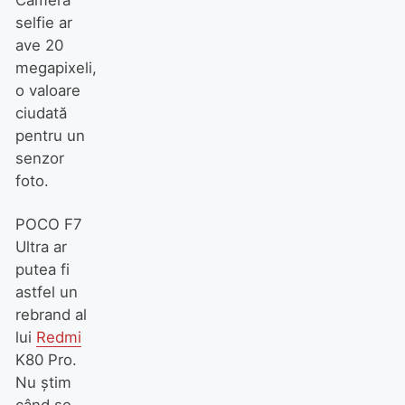
selfie ar
ave 20
megapixeli,
o valoare
ciudată
pentru un
senzor
foto.
POCO F7
Ultra ar
putea fi
astfel un
rebrand al
lui
Redmi
K80 Pro.
Nu știm