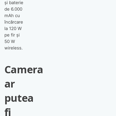
și baterie
de 6.000
mAh cu
încărcare
la 120 W
pe fir și
50 W
wireless.
Camera
ar
putea
fi