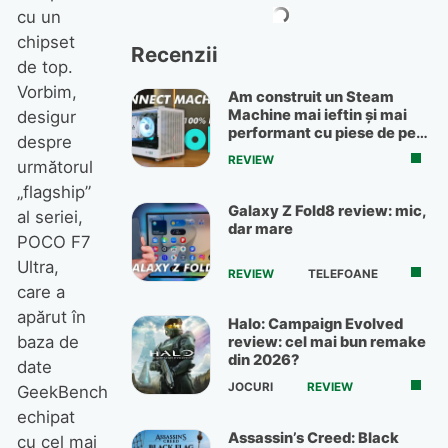
cu un
chipset
Recenzii
de top.
Vorbim,
Am construit un Steam
Machine mai ieftin și mai
desigur
performant cu piese de pe
despre
OLX
REVIEW
următorul
„flagship”
Galaxy Z Fold8 review: mic,
al seriei,
dar mare
POCO F7
Ultra,
REVIEW
TELEFOANE
care a
apărut în
Halo: Campaign Evolved
baza de
review: cel mai bun remake
din 2026?
date
JOCURI
REVIEW
GeekBench
echipat
Assassin’s Creed: Black
cu cel mai