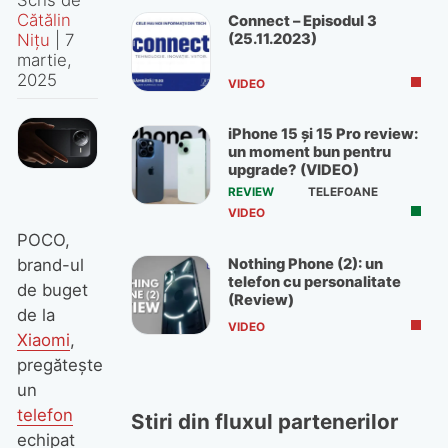
Cătălin
Connect – Episodul 3
(25.11.2023)
Nițu
|
7
martie,
2025
VIDEO
iPhone 15 și 15 Pro review:
un moment bun pentru
upgrade? (VIDEO)
REVIEW
TELEFOANE
VIDEO
POCO,
Nothing Phone (2): un
brand-ul
telefon cu personalitate
de buget
(Review)
de la
VIDEO
Xiaomi
,
pregătește
un
telefon
Stiri din fluxul partenerilor
echipat