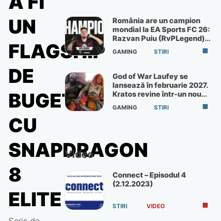
A FI
UN
România are un campion
mondial la EA Sports FC 26:
Razvan Puiu (RvPLegend)
FLAGSHIP
câștigă turneul de la Paris
GAMING
STIRI
DE
God of War Laufey se
lansează în februarie 2027.
BUGET
Kratos revine într-un nou
God of War
GAMING
STIRI
CU
SNAPDRAGON
Video
8
Connect – Episodul 4
(2.12.2023)
ELITE
STIRI
VIDEO
Scris de