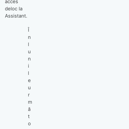
acces
deloc la
Assistant.
Î
n
l
u
n
i
l
e
u
r
m
ă
t
o