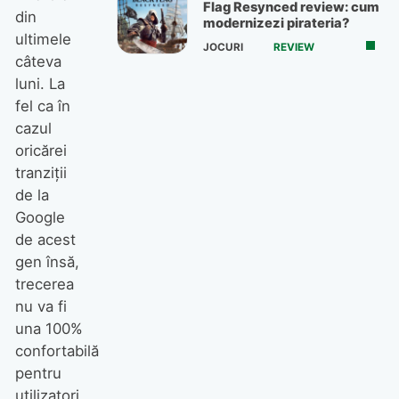
Flag Resynced review: cum
din
modernizezi pirateria?
ultimele
JOCURI
REVIEW
câteva
luni. La
fel ca în
cazul
oricărei
tranziții
de la
Google
de acest
gen însă,
trecerea
nu va fi
una 100%
confortabilă
pentru
utilizatori,