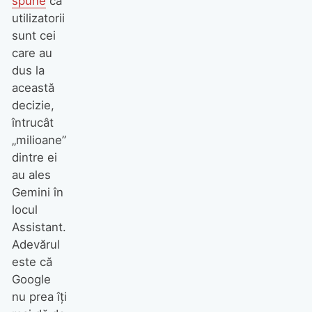
spune
că
utilizatorii
sunt cei
care au
dus la
această
decizie,
întrucât
„milioane”
dintre ei
au ales
Gemini în
locul
Assistant.
Adevărul
este că
Google
nu prea îți