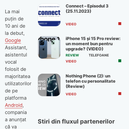
Connect – Episodul 3
(25.11.2023)
La mai
puțin de
VIDEO
10 ani de
la debut,
iPhone 15 și 15 Pro review:
Google
un moment bun pentru
Assistant,
upgrade? (VIDEO)
asistentul
REVIEW
TELEFOANE
vocal
VIDEO
folosit de
Nothing Phone (2): un
majoritatea
telefon cu personalitate
utilizatorilor
(Review)
de pe
VIDEO
platforma
Android
,
compania
a anunțat
Stiri din fluxul partenerilor
că va