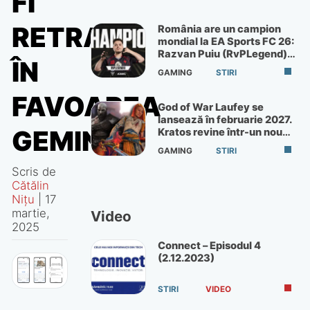
FI
RETRAS
România are un campion
mondial la EA Sports FC 26:
Razvan Puiu (RvPLegend)
ÎN
câștigă turneul de la Paris
GAMING
STIRI
FAVOAREA
God of War Laufey se
lansează în februarie 2027.
GEMINI
Kratos revine într-un nou
God of War
GAMING
STIRI
Scris de
Cătălin
Nițu
|
17
martie,
Video
2025
Connect – Episodul 4
(2.12.2023)
STIRI
VIDEO