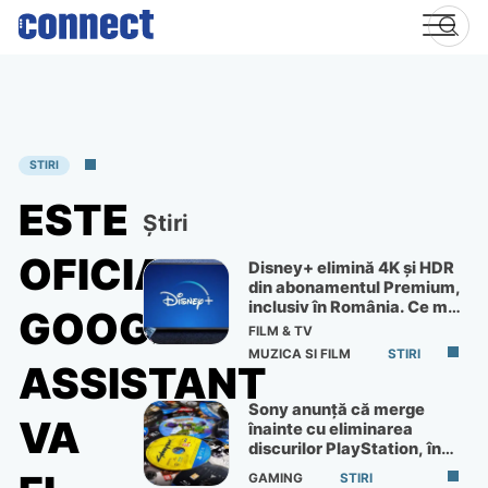
Skip
to
content
STIRI
ESTE
Știri
OFICIAL:
Disney+ elimină 4K și HDR
din abonamentul Premium,
inclusiv în România. Ce mai
GOOGLE
primești de 60 lei pe lună
FILM & TV
MUZICA SI FILM
STIRI
ASSISTANT
Sony anunță că merge
VA
înainte cu eliminarea
discurilor PlayStation, în
ciuda protestelor
GAMING
STIRI