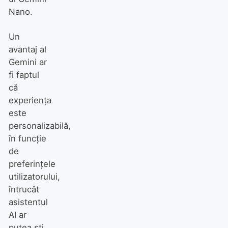
Nano.
Un
avantaj al
Gemini ar
fi faptul
că
experiența
este
personalizabilă,
în funcție
de
preferințele
utilizatorului,
întrucât
asistentul
AI ar
putea ști