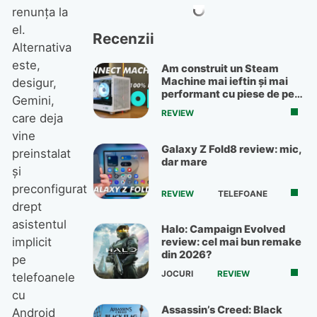
renunța la
el.
Recenzii
Alternativa
este,
Am construit un Steam
Machine mai ieftin și mai
desigur,
performant cu piese de pe
Gemini,
OLX
REVIEW
care deja
vine
Galaxy Z Fold8 review: mic,
preinstalat
dar mare
și
preconfigurat
REVIEW
TELEFOANE
drept
asistentul
Halo: Campaign Evolved
implicit
review: cel mai bun remake
din 2026?
pe
JOCURI
REVIEW
telefoanele
cu
Assassin’s Creed: Black
Android