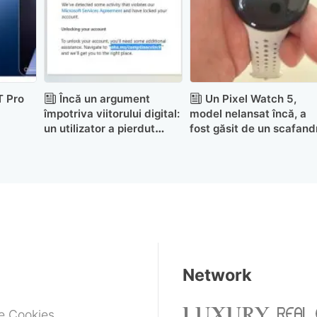
T Pro
Încă un argument
Un Pixel Watch 5,
împotriva viitorului digital:
model nelansat încă, a
un utilizator a pierdut
fost găsit de un scafand
accesul la 25 de ani de
date și jocuri după ce
Microsoft i-a suspendat
contul
Network
de Cookies