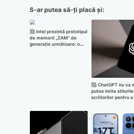
S-ar putea să-ți placă și:
Intel prezintă prototipul
de memorii „ZAM” de
generație următoare: o
nouă arhitectură și
performanță crescută
ChatGPT nu va 
putea imita stilurile
scriitorilor pentru a
fan fiction