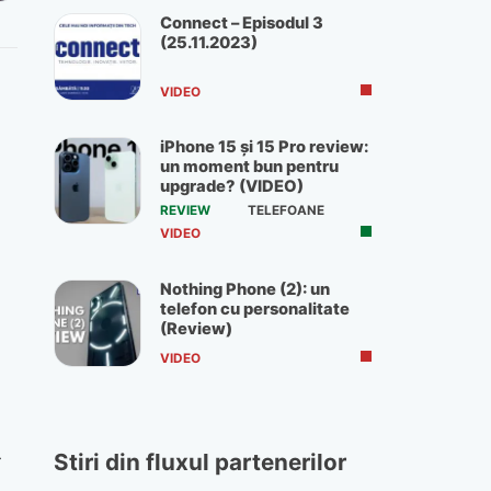
Connect – Episodul 3
(25.11.2023)
VIDEO
iPhone 15 și 15 Pro review:
un moment bun pentru
upgrade? (VIDEO)
REVIEW
TELEFOANE
VIDEO
Nothing Phone (2): un
telefon cu personalitate
(Review)
VIDEO
Stiri din fluxul partenerilor
r