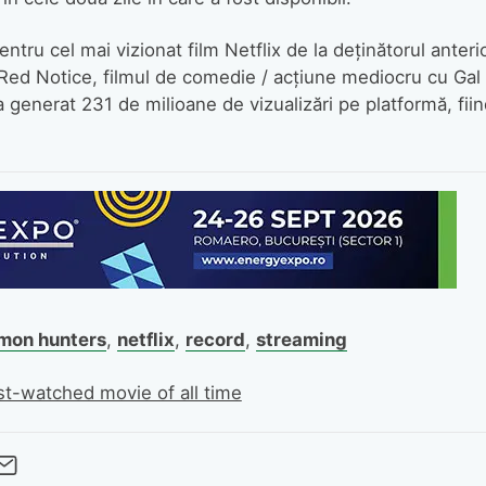
ru cel mai vizionat film Netflix de la deținătorul anteri
te. Red Notice, filmul de comedie / acțiune mediocru cu Gal
enerat 231 de milioane de vizualizări pe platformă, fiin
mon hunters
,
netflix
,
record
,
streaming
t-watched movie of all time
cebook
Twitter
 pe LinkedIn
buie pe Pinterest
imite prin whatsapp
Trimite pe Email