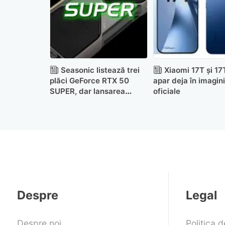
Seasonic listează trei
Xiaomi 17T și 17
plăci GeForce RTX 50
apar deja în imagini
SUPER, dar lansarea
oficiale
rămâne neconfirmată
Despre
Legal
Despre noi
Politica 