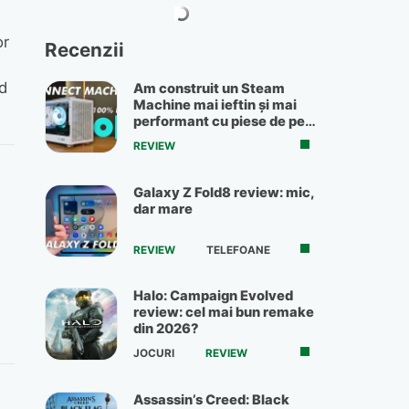
or
Recenzii
d
Am construit un Steam
Machine mai ieftin și mai
performant cu piese de pe
OLX
REVIEW
Galaxy Z Fold8 review: mic,
dar mare
REVIEW
TELEFOANE
Halo: Campaign Evolved
review: cel mai bun remake
din 2026?
JOCURI
REVIEW
Assassin’s Creed: Black