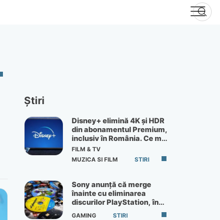
Știri
Disney+ elimină 4K și HDR
din abonamentul Premium,
inclusiv în România. Ce mai
primești de 60 lei pe lună
FILM & TV
MUZICA SI FILM
STIRI
Sony anunță că merge
înainte cu eliminarea
discurilor PlayStation, în
ciuda protestelor
GAMING
STIRI