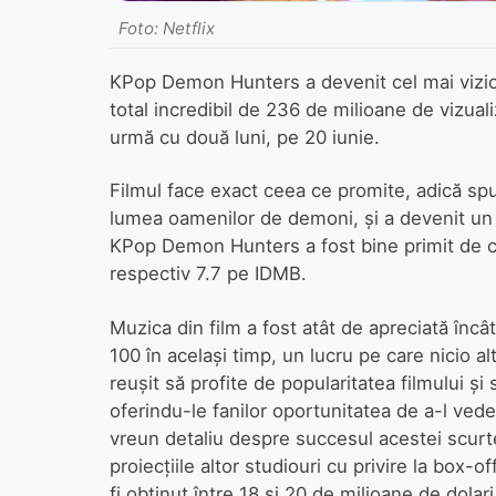
Foto: Netflix
KPop Demon Hunters a devenit cel mai vizion
total incredibil de 236 de milioane de vizuali
urmă cu două luni, pe 20 iunie.
Filmul face exact ceea ce promite, adică sp
lumea oamenilor de demoni, și a devenit un h
KPop Demon Hunters a fost bine primit de c
respectiv 7.7 pe IDMB.
Muzica din film a fost atât de apreciată încât
100 în același timp, un lucru pe care nicio al
reușit să profite de popularitatea filmului și
oferindu-le fanilor oportunitatea de a-l vede
vreun detaliu despre succesul acestei scur
proiecțiile altor studiouri cu privire la box-o
fi obținut între 18 și 20 de milioane de dolari