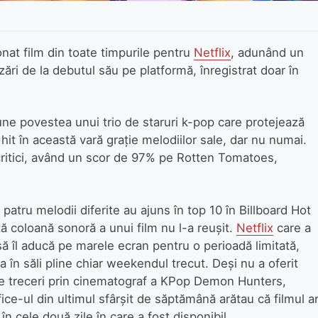
at film din toate timpurile pentru
Netflix
, adunând un
zări de la debutul său pe platformă, înregistrat doar în
une povestea unui trio de staruri k-pop care protejează
it în această vară grație melodiilor sale, dar nu numai.
ritici, având un scor de 97% pe Rotten Tomatoes,
 patru melodii diferite au ajuns în top 10 în Billboard Hot
tă coloană sonoră a unui film nu l-a reușit.
Netflix
care a
 să îl aducă pe marele ecran pentru o perioadă limitată,
a în săli pline chiar weekendul trecut. Deși nu a oferit
te treceri prin cinematograf a KPop Demon Hunters,
ffice-ul din ultimul sfârșit de săptămână arătau că filmul a
 în cele două zile în care a fost disponibil.