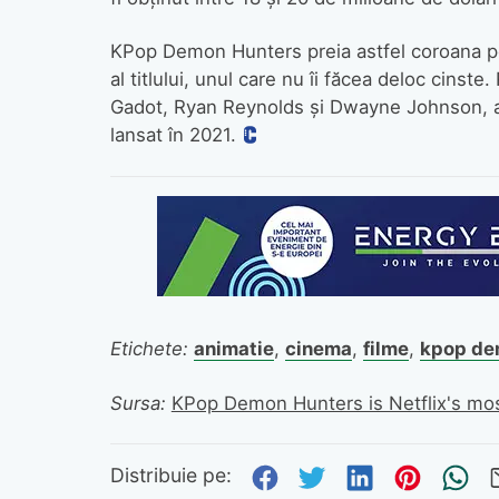
KPop Demon Hunters preia astfel coroana pent
al titlului, unul care nu îi făcea deloc cins
Gadot, Ryan Reynolds și Dwayne Johnson, a g
lansat în 2021.
Etichete:
animatie
,
cinema
,
filme
,
kpop de
Sursa:
KPop Demon Hunters is Netflix's mos
Distribuie pe Fa
Distribuie pe 
Distribuie
Distri
Tr
Distribuie pe: