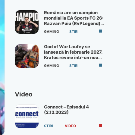
România are un campion
mondial la EA Sports FC 26:
Razvan Puiu (RvPLegend)
câștigă turneul de la Paris
GAMING
STIRI
God of War Laufey se
lansează în februarie 2027.
Kratos revine într-un nou
God of War
GAMING
STIRI
Video
Connect – Episodul 4
(2.12.2023)
STIRI
VIDEO