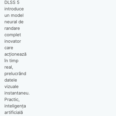
DLSS 5
introduce
un model
neural de
Dolce & Gabbana aduce
randare
Riviera Italiană la Montauk
complet
inovator
care
acționează
în timp
real,
prelucrând
datele
vizuale
Recenzii
instantaneu.
Am construit un Steam
Practic,
Machine mai ieftin și mai
inteligența
performant cu piese de pe
artificială
OLX
REVIEW