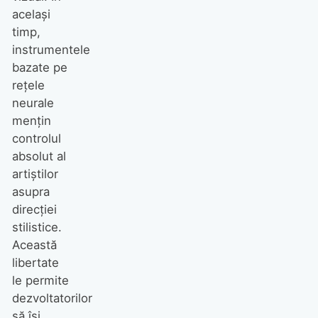
același
timp,
instrumentele
bazate pe
rețele
neurale
mențin
controlul
absolut al
artiștilor
asupra
direcției
stilistice.
Această
libertate
le permite
dezvoltatorilor
să își