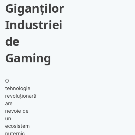
Giganților
Industriei
de
Gaming
O
tehnologie
revoluționară
are
nevoie de
un
ecosistem
puternic