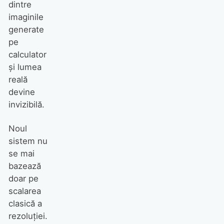
dintre
imaginile
generate
pe
calculator
Simon Jablon, creative
și lumea
director Linda Farrow: „Când
reală
cineva cumpără un produs de
devine
la noi, știe că acesta a fost
invizibilă.
făcut cu dragoste”
Noul
sistem nu
se mai
bazează
doar pe
scalarea
clasică a
rezoluției.