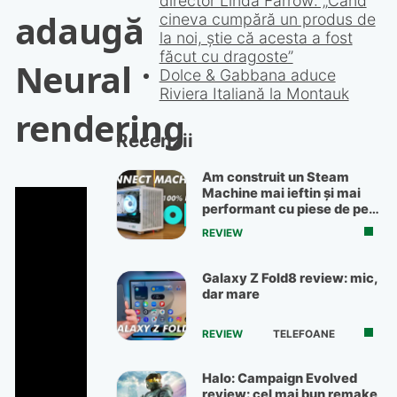
adaugă
MR.DIY deschide un magazin
de 580 mp la Iulius Mall Iași
Neural
rendering
Khadas Tea Pro este un
amplificator care se atașează
de telefonul tău prin MagSafe
și îți oferă sunet Hi-Fi în
mișcare