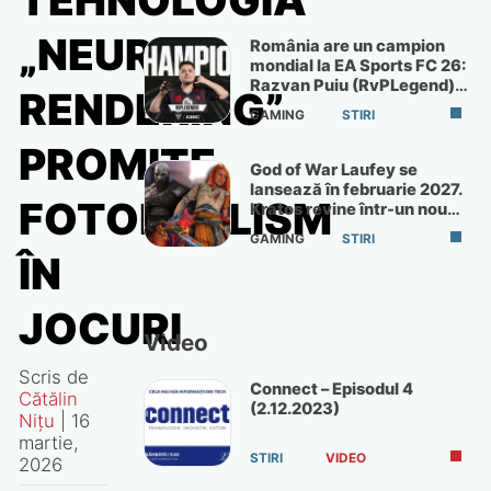
TEHNOLOGIA
„NEURAL
România are un campion
mondial la EA Sports FC 26:
Razvan Puiu (RvPLegend)
RENDERING”
câștigă turneul de la Paris
GAMING
STIRI
PROMITE
God of War Laufey se
lansează în februarie 2027.
FOTOREALISM
Kratos revine într-un nou
God of War
GAMING
STIRI
ÎN
JOCURI
Video
Scris de
Connect – Episodul 4
Cătălin
(2.12.2023)
Nițu
|
16
martie,
STIRI
VIDEO
2026