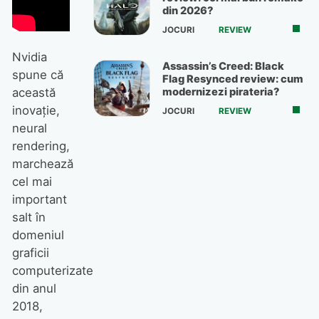
Nvidia
spune că
această
inovație,
Ultima modă orologeră:
neural
Ceasuri de buzunar
rendering,
marchează
cel mai
important
salt în
domeniul
graficii
O serie de haine și accesorii
computerizate
din filmul „The Devil Wears
din anul
Prada 2” vor fi scoase la
2018,
licitație