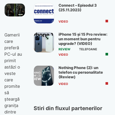
Connect – Episodul 3
(25.11.2023)
VIDEO
iPhone 15 și 15 Pro review:
Gamerii
un moment bun pentru
care
upgrade? (VIDEO)
preferă
REVIEW
TELEFOANE
PC-ul au
VIDEO
primit
astăzi o
Nothing Phone (2): un
telefon cu personalitate
veste
(Review)
care
VIDEO
promite
să
șteargă
granița
Stiri din fluxul partenerilor
dintre