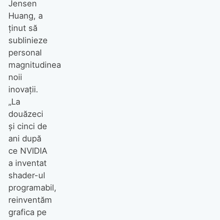
Jensen
Huang, a
ținut să
sublinieze
personal
magnitudinea
noii
inovații.
„La
douăzeci
și cinci de
ani după
ce NVIDIA
a inventat
shader-ul
programabil,
reinventăm
grafica pe