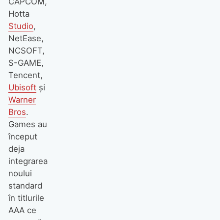
CAPCOM,
Hotta
Studio
,
NetEase,
NCSOFT,
S-GAME,
Tencent,
Ubisoft
și
Warner
Bros
.
Games au
început
deja
integrarea
noului
standard
în titlurile
AAA ce