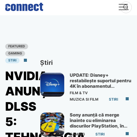
Skip
to
content
FEATURED
GAMING
STIRI
Știri
NVIDIA
UPDATE: Disney+
restabilește suportul pentru
4K în abonamentul
ANUNȚĂ
Premium
FILM & TV
MUZICA SI FILM
STIRI
DLSS
Sony anunță că merge
5:
înainte cu eliminarea
discurilor PlayStation, în
ciuda protestelor
GAMING
STIRI