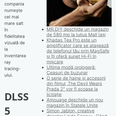
compania
numește
cel mai
mare salt
Jonathan Bailey este imaginea
parfumului „I Will”, noua esență
în
Giorgio Armani
fidelitatea
vizuală de
la
inventarea
ray
tracing-
ului.
DLSS
5