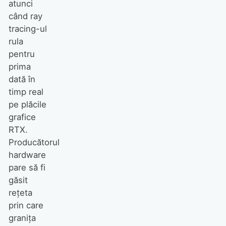
atunci
când ray
tracing-ul
rula
pentru
prima
dată în
timp real
pe plăcile
grafice
RTX.
Producătorul
hardware
pare să fi
găsit
rețeta
Amouage deschide un nou
prin care
magazin în Statele Unite
granița