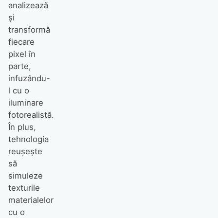
analizează
și
Galaxy Z Fold8 review: mic,
transformă
dar mare
fiecare
pixel în
REVIEW
TELEFOANE
parte,
Halo: Campaign Evolved
infuzându-
review: cel mai bun remake
l cu o
din 2026?
iluminare
JOCURI
REVIEW
fotorealistă.
În plus,
Assassin’s Creed: Black
tehnologia
Flag Resynced review: cum
modernizezi pirateria?
reușește
să
JOCURI
REVIEW
simuleze
texturile
materialelor
cu o