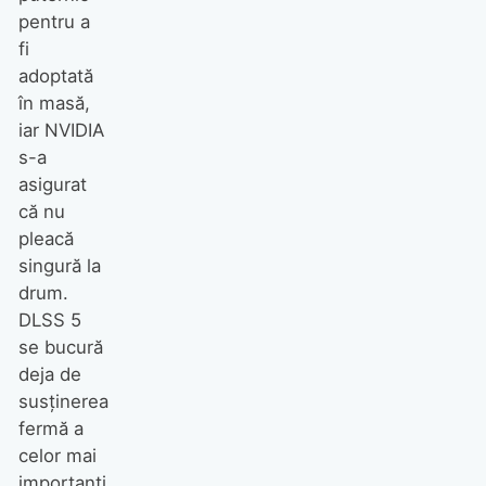
pentru a
fi
adoptată
în masă,
iar NVIDIA
s-a
asigurat
că nu
pleacă
singură la
drum.
DLSS 5
se bucură
deja de
susținerea
fermă a
celor mai
importanți