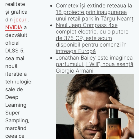
realitate
Cometex își extinde rețeaua la
18 proiecte prin inaugurarea
și grafica
unui retail park în Târgu Neamț
din
jocuri
.
NVIDIA
a
dezvăluit
oficial
DLSS 5,
cea mai
nouă
iterație a
tehnologiei
Noul Jeep Compass 4xe
sale de
complet electric, cu o putere
de 375 CP, este acum
Deep
disponibil pentru comenzi în
Learning
întreaga Europă
Super
Sampling,
marcând
ceea ce