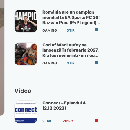
România are un campion
mondial la EA Sports FC 26:
Razvan Puiu (RvPLegend)
câștigă turneul de la Paris
GAMING
STIRI
God of War Laufey se
lansează în februarie 2027.
Kratos revine într-un nou
God of War
GAMING
STIRI
Video
Connect – Episodul 4
(2.12.2023)
STIRI
VIDEO