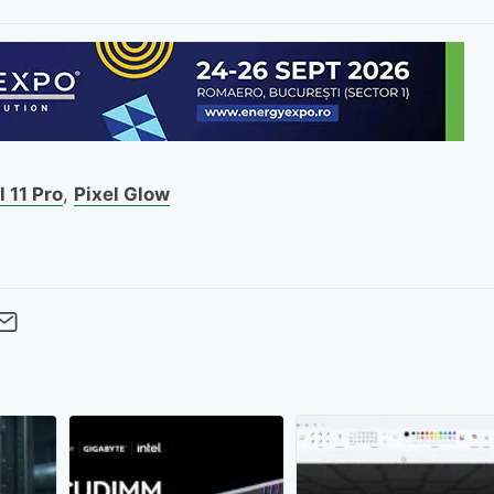
l 11 Pro
,
Pixel Glow
cebook
Twitter
 pe LinkedIn
buie pe Pinterest
imite prin whatsapp
Trimite pe Email