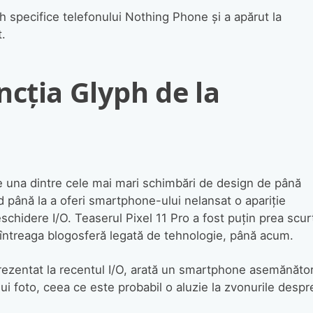
 specifice telefonului Nothing Phone și a apărut la
.
ncția Glyph de la
e una dintre cele mai mari schimbări de design de până
d până la a oferi smartphone-ului nelansat o apariție
schidere I/O. Teaserul Pixel 11 Pro a fost puțin prea scur
 întreaga blogosferă legată de tehnologie, până acum.
prezentat la recentul I/O, arată un smartphone asemănăto
lui foto, ceea ce este probabil o aluzie la zvonurile despr