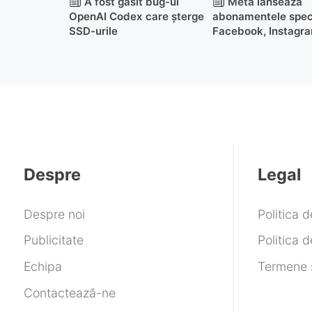
A fost găsit bug-ul
Meta lansează
OpenAI Codex care șterge
abonamentele spec
SSD-urile
Facebook, Instagra
WhatsApp
Despre
Legal
Despre noi
Politica 
Publicitate
Politica d
Echipa
Termene ș
Contactează-ne