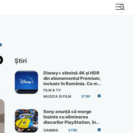
O
Știri
Disney+ elimină 4K și HDR
din abonamentul Premium,
inclusiv în România. Ce mai
primești de 60 lei pe lună
FILM & TV
MUZICA SI FILM
STIRI
Sony anunță că merge
înainte cu eliminarea
discurilor PlayStation, în
ciuda protestelor
GAMING
STIRI