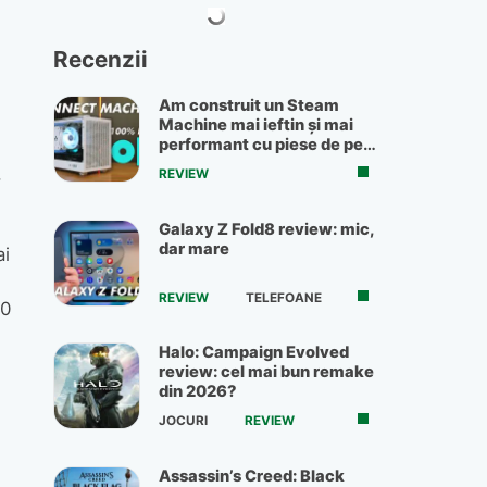
Recenzii
Am construit un Steam
Machine mai ieftin și mai
performant cu piese de pe
OLX
,
REVIEW
Galaxy Z Fold8 review: mic,
dar mare
ai
REVIEW
TELEFOANE
10
Halo: Campaign Evolved
review: cel mai bun remake
din 2026?
JOCURI
REVIEW
Assassin’s Creed: Black