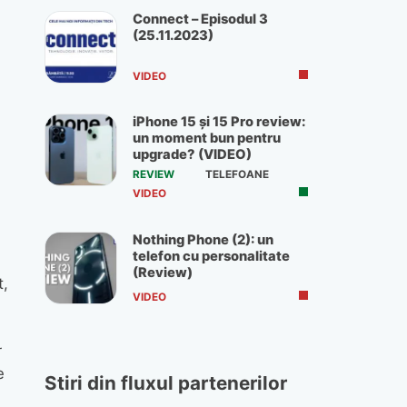
Connect – Episodul 3
(25.11.2023)
VIDEO
iPhone 15 și 15 Pro review:
un moment bun pentru
upgrade? (VIDEO)
REVIEW
TELEFOANE
VIDEO
Nothing Phone (2): un
telefon cu personalitate
(Review)
t,
VIDEO
r
e
Stiri din fluxul partenerilor