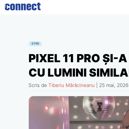
Skip
to
content
STIRI
PIXEL 11 PRO ȘI-
CU LUMINI SIMIL
Scris de
Tiberiu Mărăcineanu
|
25 mai, 2026