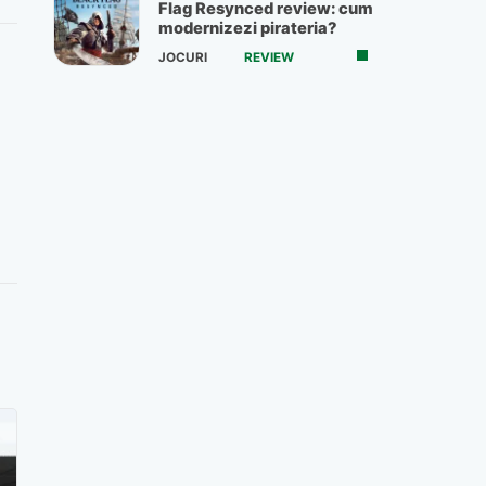
Flag Resynced review: cum
modernizezi pirateria?
JOCURI
REVIEW