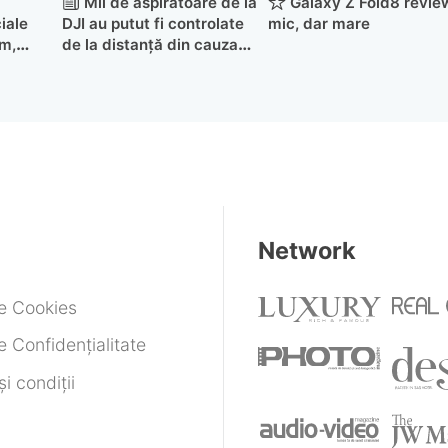
Mii de aspiratoare de la
Galaxy Z Fold8 revie
iale
DJI au putut fi controlate
mic, dar mare
m,
de la distanță din cauza
securității precare
Network
de Cookies
e Confidențialitate
i condiții