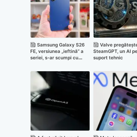
Samsung Galaxy S26
Valve pregăteșt
FE, versiunea „ieftină” a
SteamGPT, un AI pe
seriei, s-ar scumpi cu
suport tehnic
până la 170 de euro față
de S25 FE