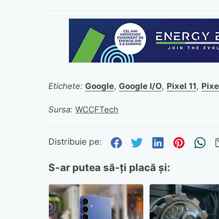
Etichete:
Google
,
Google I/O
,
Pixel 11
,
Pixe
Sursa:
WCCFTech
Distribuie pe Fa
Distribuie pe 
Distribuie
Distri
Tr
Distribuie pe:
S-ar putea să-ți placă și: