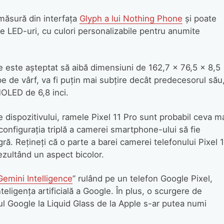
 măsură din interfața
Glyph a lui Nothing Phone
și poate
pe LED-uri, cu culori personalizabile pentru anumite
le este așteptat să aibă dimensiuni de 162,7 x 76,5 x 8,5
 de vârf, va fi puțin mai subțire decât predecesorul său
OLED de 6,8 inci.
 dispozitivului, ramele Pixel 11 Pro sunt probabil ceva m
onfigurația triplă a camerei smartphone-ului să fie
ă. Rețineți că o parte a barei camerei telefonului Pixel 
rezultând un aspect bicolor.
Gemini Intelligence
” rulând pe un telefon Google Pixel,
ligența artificială a Google. În plus, o scurgere de
sul Google la Liquid Glass de la Apple s-ar putea numi