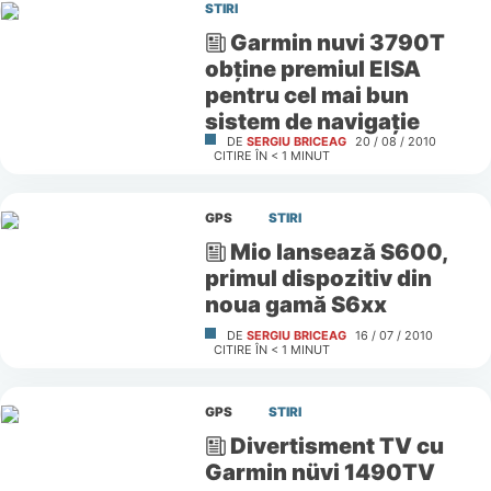
STIRI
Garmin nuvi 3790T
obţine premiul EISA
pentru cel mai bun
sistem de navigaţie
DE
SERGIU BRICEAG
20 / 08 / 2010
CITIRE ÎN
< 1
MINUT
GPS
STIRI
Mio lansează S600,
primul dispozitiv din
noua gamă S6xx
DE
SERGIU BRICEAG
16 / 07 / 2010
CITIRE ÎN
< 1
MINUT
GPS
STIRI
Divertisment TV cu
Garmin nüvi 1490TV