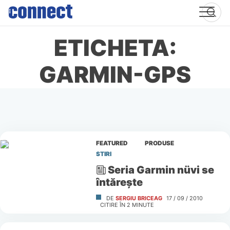
Skip
to
content
ETICHETA:
GARMIN-GPS
FEATURED
PRODUSE
STIRI
Seria Garmin nüvi se
întăreşte
DE
SERGIU BRICEAG
17 / 09 / 2010
CITIRE ÎN
2
MINUTE