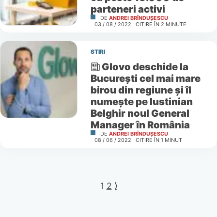
parteneri activi
DE
ANDREI BRÎNDUȘESCU
03 / 08 / 2022
CITIRE ÎN
2
MINUTE
STIRI
Glovo deschide la
București cel mai mare
birou din regiune și îl
numește pe Iustinian
Belghir noul General
Manager în România
DE
ANDREI BRÎNDUȘESCU
08 / 06 / 2022
CITIRE ÎN
1
MINUT
1
2
⟩