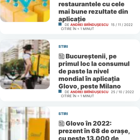
restaurantele cu cele
mai bune rezultate din
aplicație
DE
ANDREI BRÎNDUȘESCU
15 / 11 / 2022
CITIRE ÎN
< 1
MINUT
STIRI
Bucureștenii, pe
primul loc la consumul
de paste la nivel
mondial în aplicația
Glovo, peste Milano
DE
ANDREI BRÎNDUȘESCU
25 / 10 / 2022
CITIRE ÎN
< 1
MINUT
STIRI
Glovo în 2022:
prezent în 68 de orașe,
cu peste 13.000 de