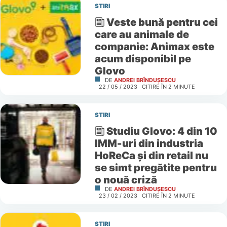
STIRI
Veste bună pentru cei
care au animale de
companie: Animax este
acum disponibil pe
Glovo
DE
ANDREI BRÎNDUȘESCU
22 / 05 / 2023
CITIRE ÎN
2
MINUTE
STIRI
Studiu Glovo: 4 din 10
IMM-uri din industria
HoReCa și din retail nu
se simt pregătite pentru
o nouă criză
DE
ANDREI BRÎNDUȘESCU
23 / 02 / 2023
CITIRE ÎN
2
MINUTE
STIRI