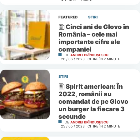
FEATURED
STIRI
Cinci ani de Glovo în
România – cele mai
importante cifre ale
companiei
DE
ANDREI BRÎNDUȘESCU
20 / 06 / 2023
CITIRE ÎN
2
MINUTE
STIRI
Spirit american: În
2022, românii au
comandat de pe Glovo
un burger la fiecare 3
secunde
DE
ANDREI BRÎNDUȘESCU
25 / 05 / 2023
CITIRE ÎN
2
MINUTE