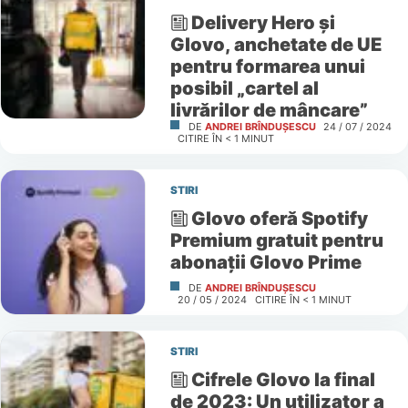
Delivery Hero și
Glovo, anchetate de UE
pentru formarea unui
posibil „cartel al
livrărilor de mâncare”
DE
ANDREI BRÎNDUȘESCU
24 / 07 / 2024
CITIRE ÎN
< 1
MINUT
STIRI
Glovo oferă Spotify
Premium gratuit pentru
abonații Glovo Prime
DE
ANDREI BRÎNDUȘESCU
20 / 05 / 2024
CITIRE ÎN
< 1
MINUT
STIRI
Cifrele Glovo la final
de 2023: Un utilizator a