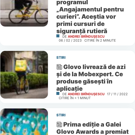
programul
„Angajamentul pentru
curieri”. Aceștia vor
primi cursuri de
siguranță rutieră
DE
ANDREI BRÎNDUȘESCU
06 / 02 / 2023
CITIRE ÎN
2
MINUTE
STIRI
Glovo livrează de azi
și de la Mobexpert. Ce
produse găsești în
aplicație
DE
ANDREI BRÎNDUȘESCU
17 / 11 / 2022
CITIRE ÎN
< 1
MINUT
STIRI
Prima ediție a Galei
Glovo Awards a premiat