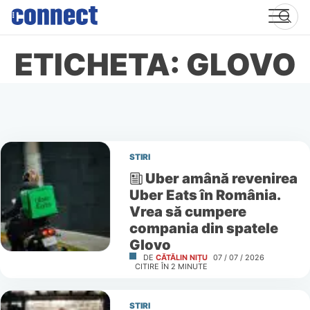
Skip
to
content
ETICHETA: GLOVO
STIRI
Uber amână revenirea
Uber Eats în România.
Vrea să cumpere
compania din spatele
Glovo
DE
CĂTĂLIN NIȚU
07 / 07 / 2026
CITIRE ÎN
2
MINUTE
STIRI