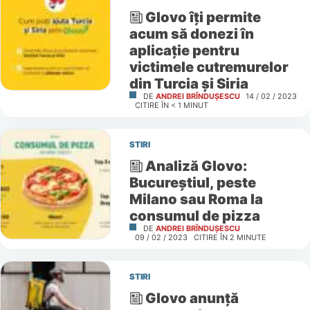
Glovo îți permite
acum să donezi în
aplicație pentru
victimele cutremurelor
din Turcia și Siria
DE
ANDREI BRÎNDUȘESCU
14 / 02 / 2023
CITIRE ÎN
< 1
MINUT
STIRI
Analiză Glovo:
Bucureștiul, peste
Milano sau Roma la
consumul de pizza
DE
ANDREI BRÎNDUȘESCU
09 / 02 / 2023
CITIRE ÎN
2
MINUTE
STIRI
Glovo anunță