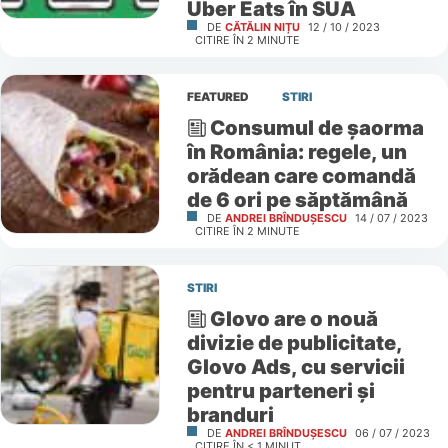
Uber Eats în SUA
DE
CĂTĂLIN NIȚU
12 / 10 / 2023
CITIRE ÎN
2
MINUTE
FEATURED
STIRI
Consumul de șaorma
în România: regele, un
orădean care comandă
de 6 ori pe săptămână
DE
ANDREI BRÎNDUȘESCU
14 / 07 / 2023
CITIRE ÎN
2
MINUTE
STIRI
Glovo are o nouă
divizie de publicitate,
Glovo Ads, cu servicii
pentru parteneri și
branduri
DE
ANDREI BRÎNDUȘESCU
06 / 07 / 2023
CITIRE ÎN
< 1
MINUT