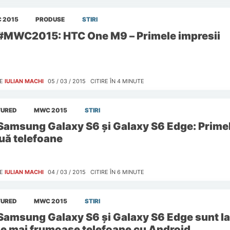
 2015
PRODUSE
STIRI
#MWC2015: HTC One M9 – Primele impresii
E
IULIAN MACHI
05 / 03 / 2015
CITIRE ÎN
4
MINUTE
TURED
MWC 2015
STIRI
Samsung Galaxy S6 și Galaxy S6 Edge: Primel
uă telefoane
E
IULIAN MACHI
04 / 03 / 2015
CITIRE ÎN
6
MINUTE
TURED
MWC 2015
STIRI
Samsung Galaxy S6 și Galaxy S6 Edge sunt lan
le mai frumoase telefoane cu Android