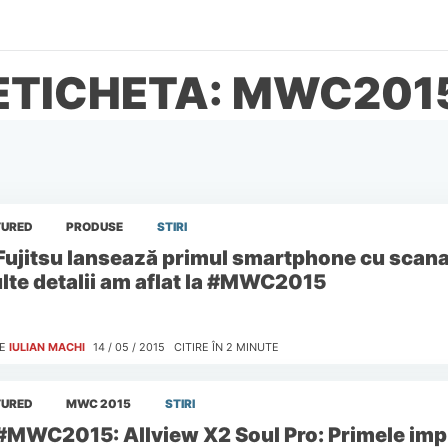
ETICHETA: MWC201
TURED
PRODUSE
STIRI
Fujitsu lansează primul smartphone cu scanar
lte detalii am aflat la #MWC2015
E
IULIAN MACHI
14 / 05 / 2015
CITIRE ÎN
2
MINUTE
TURED
MWC 2015
STIRI
#MWC2015: Allview X2 Soul Pro: Primele imp