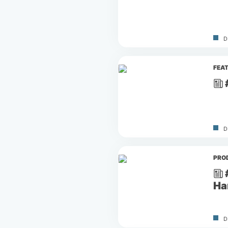
D
FEA
D
PRO
Ha
D