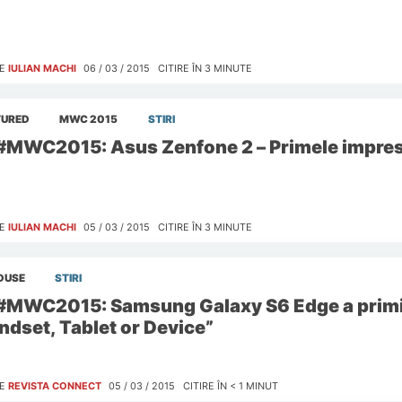
E
IULIAN MACHI
06 / 03 / 2015
CITIRE ÎN
3
MINUTE
TURED
MWC 2015
STIRI
#MWC2015: Asus Zenfone 2 – Primele impres
E
IULIAN MACHI
05 / 03 / 2015
CITIRE ÎN
3
MINUTE
DUSE
STIRI
#MWC2015: Samsung Galaxy S6 Edge a primit 
ndset, Tablet or Device”
E
REVISTA CONNECT
05 / 03 / 2015
CITIRE ÎN
< 1
MINUT