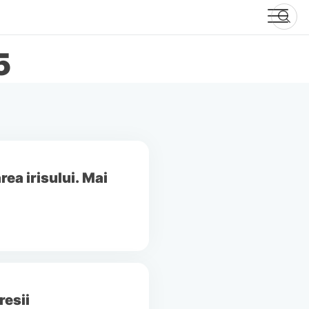
5
ea irisului. Mai
resii