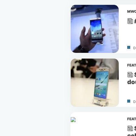
MWC
D
FEA
do
D
FEA
ce