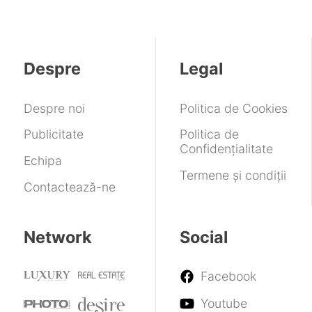
5
de
vânzare?
produse
1
smartphone
atât
a
la
în
va
de
fost
NVIDIA
afara
fi
puternice
anulat
țării
scos
încât
Despre
Legal
pe
de
au
ultima
la
stricat
sută
vânzare
motorul
Despre noi
Politica de Cookies
de
de
metri
fizică
Publicitate
Politica de
din
Confidențialitate
Apex
Echipa
Legends
Termene și condiții
Contactează-ne
Network
Social
Facebook
Youtube