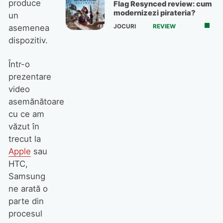
produce
Flag Resynced review: cum
modernizezi pirateria?
un
asemenea
JOCURI
REVIEW
dispozitiv.
Într-o
prezentare
video
asemănătoare
cu ce am
văzut în
trecut la
Apple
sau
HTC,
Samsung
ne arată o
parte din
procesul