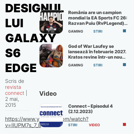
DESIGNUL
România are un campion
mondial la EA Sports FC 26:
LUI
Razvan Puiu (RvPLegend)
câștigă turneul de la Paris
GAMING
STIRI
GALAXY
God of War Laufey se
S6
lansează în februarie 2027.
Kratos revine într-un nou
God of War
EDGE
GAMING
STIRI
Scris de
revista
Video
connect
|
2 mai,
2015
Connect – Episodul 4
(2.12.2023)
https://www.youtube.com/watch?
v=IlUPM7s_7_8
STIRI
VIDEO