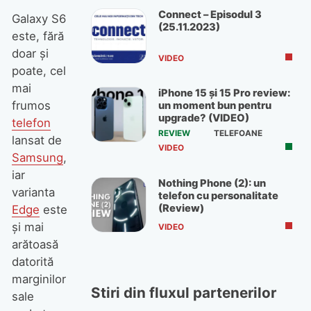
Connect – Episodul 3
Galaxy S6
(25.11.2023)
este, fără
doar și
VIDEO
poate, cel
mai
iPhone 15 și 15 Pro review:
frumos
un moment bun pentru
upgrade? (VIDEO)
telefon
REVIEW
TELEFOANE
lansat de
VIDEO
Samsung
,
iar
Nothing Phone (2): un
varianta
telefon cu personalitate
(Review)
Edge
este
și mai
VIDEO
arătoasă
datorită
marginilor
Stiri din fluxul partenerilor
sale