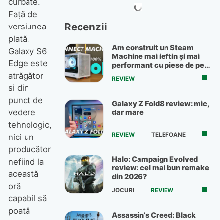
curbate.
Față de
Recenzii
versiunea
plată,
Am construit un Steam
Galaxy S6
Machine mai ieftin și mai
Edge este
performant cu piese de pe
OLX
atrăgător
REVIEW
si din
punct de
Galaxy Z Fold8 review: mic,
vedere
dar mare
tehnologic,
REVIEW
TELEFOANE
nici un
producător
Halo: Campaign Evolved
nefiind la
review: cel mai bun remake
această
din 2026?
oră
JOCURI
REVIEW
capabil să
poată
Assassin’s Creed: Black