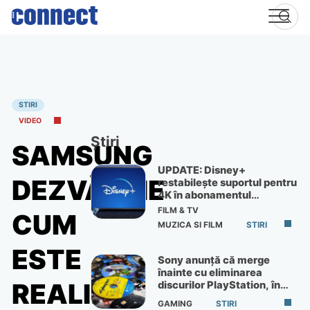
Skip
to
content
STIRI
VIDEO
Știri
SAMSUNG
UPDATE: Disney+
DEZVĂLUIE
restabilește suportul pentru
4K în abonamentul
Premium
FILM & TV
CUM
MUZICA SI FILM
STIRI
ESTE
Sony anunță că merge
înainte cu eliminarea
REALIZAT
discurilor PlayStation, în
ciuda protestelor
GAMING
STIRI