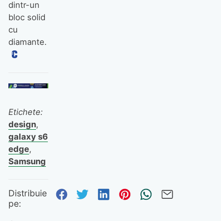
dintr-un
bloc solid
cu
diamante.
Etichete:
design
,
galaxy s6
edge
,
Samsung
Distribuie pe Facebook
Distribuie pe Twitter
Distribuie pe Linked
Distribuie pe Pi
Trimite prin
Trimite 
Distribuie
pe: