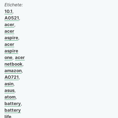
Etichete:
10.1
,
A0521
,
acer
,
acer
aspire
,
acer
aspire
one
,
acer
netbook
,
amazon
,
AO721
,
asin
,
asus
,
atom
,
battery
,
battery
life
,