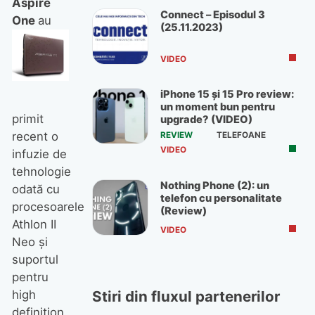
Aspire
Connect – Episodul 3
One
au
(25.11.2023)
VIDEO
iPhone 15 și 15 Pro review:
un moment bun pentru
primit
upgrade? (VIDEO)
recent o
REVIEW
TELEFOANE
VIDEO
infuzie de
tehnologie
Nothing Phone (2): un
odată cu
telefon cu personalitate
procesoarele
(Review)
Athlon II
VIDEO
Neo şi
suportul
pentru
high
Stiri din fluxul partenerilor
definition.