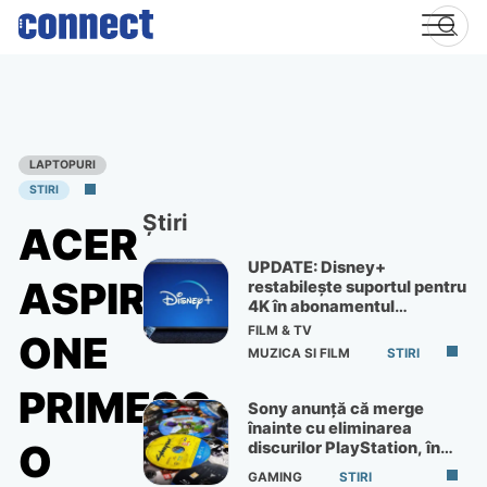
Skip
to
content
LAPTOPURI
STIRI
Știri
ACER
UPDATE: Disney+
ASPIRE
restabilește suportul pentru
4K în abonamentul
Premium
FILM & TV
ONE
MUZICA SI FILM
STIRI
PRIMESC
Sony anunță că merge
înainte cu eliminarea
O
discurilor PlayStation, în
ciuda protestelor
GAMING
STIRI