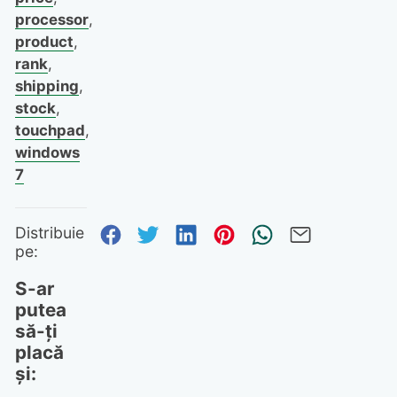
processor
,
product
,
rank
,
shipping
,
stock
,
touchpad
,
windows
7
Distribuie pe Facebook
Distribuie pe Twitter
Distribuie pe Linked
Distribuie pe Pi
Trimite prin
Trimite 
Distribuie
pe:
S-ar
putea
să-ți
placă
și: