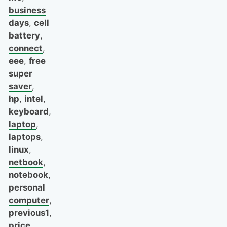
business
days
,
cell
battery
,
connect
,
eee
,
free
super
saver
,
hp
,
intel
,
keyboard
,
laptop
,
laptops
,
linux
,
netbook
,
notebook
,
personal
computer
,
previous1
,
price
,