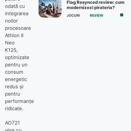
Flag Resynced review: cum
odată cu
modernizezi pirateria?
integrarea
JOCURI
REVIEW
noilor
procesoare
Athlon II
Neo
K125,
optimizate
pentru un
consum
energetic
redus şi
pentru
performanţe
ridicate.
AO721
vine cu