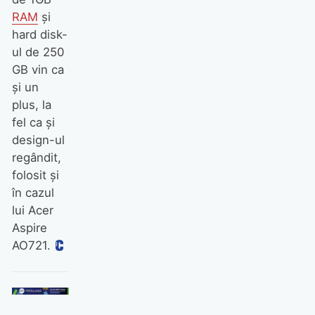
RAM
şi
hard disk-
ul de 250
GB vin ca
şi un
plus, la
fel ca şi
design-ul
regândit,
folosit şi
în cazul
lui Acer
Aspire
AO721.