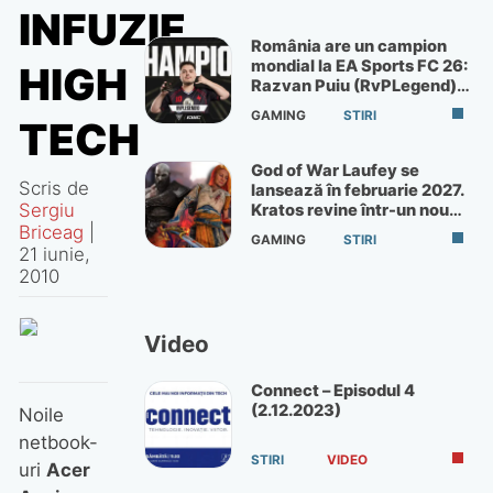
INFUZIE
România are un campion
mondial la EA Sports FC 26:
HIGH
Razvan Puiu (RvPLegend)
câștigă turneul de la Paris
GAMING
STIRI
TECH
God of War Laufey se
Scris de
lansează în februarie 2027.
Sergiu
Kratos revine într-un nou
God of War
Briceag
|
GAMING
STIRI
21 iunie,
2010
Video
Connect – Episodul 4
(2.12.2023)
Noile
netbook-
STIRI
VIDEO
uri
Acer