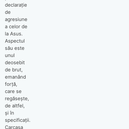
declaraţie
de
agresiune
a celor de
la Asus.
Aspectul
său este
unul
deosebit
de brut,
emanând
forţă,
care se
regăseşte,
de altfel,
şi în
specificaţii.
Carcasa