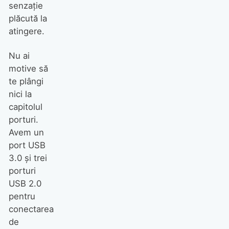
senzaţie
plăcută la
atingere.
Nu ai
motive să
te plângi
nici la
capitolul
porturi.
Avem un
port USB
3.0 şi trei
porturi
USB 2.0
pentru
conectarea
de