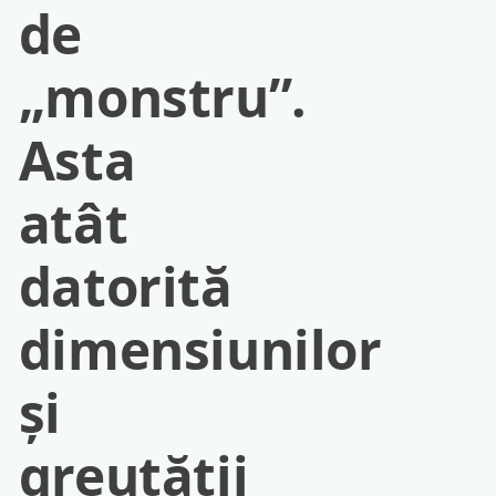
de
„monstru”.
Asta
atât
datorită
dimensiunilor
şi
greutăţii