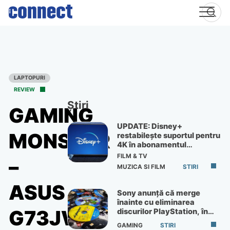
Skip
to
content
LAPTOPURI
REVIEW
Știri
GAMING
UPDATE: Disney+
MONSTER
restabilește suportul pentru
4K în abonamentul
Premium
FILM & TV
–
MUZICA SI FILM
STIRI
ASUS
Sony anunță că merge
înainte cu eliminarea
G73JW
discurilor PlayStation, în
ciuda protestelor
GAMING
STIRI