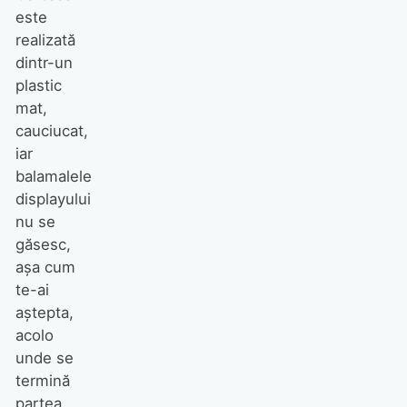
este
realizată
dintr-un
plastic
mat,
cauciucat,
iar
balamalele
displayului
nu se
găsesc,
aşa cum
te-ai
aştepta,
acolo
unde se
termină
partea