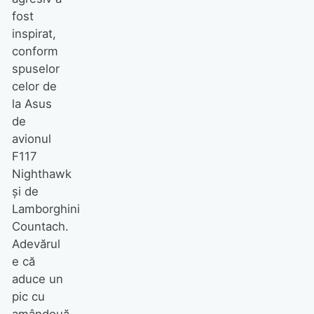
fost
inspirat,
conform
spuselor
celor de
la Asus
de
avionul
F117
Nighthawk
şi de
Lamborghini
Countach.
Adevărul
e că
aduce un
pic cu
amândouă.