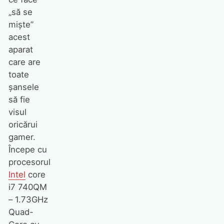
„să se
mişte”
acest
aparat
care are
toate
şansele
să fie
visul
oricărui
gamer.
Începe cu
procesorul
Intel
core
i7 740QM
– 1.73GHz
Quad-