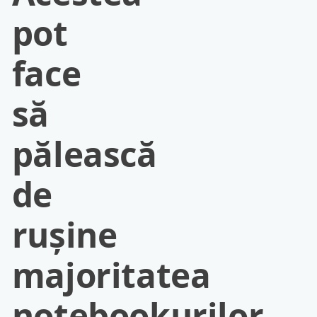
pot
face
să
pălească
de
ruşine
majoritatea
notebookurilor