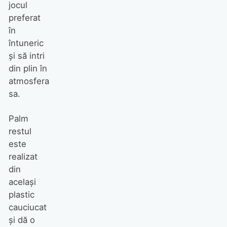
jocul
preferat
în
întuneric
şi să intri
din plin în
atmosfera
sa.
Palm
restul
este
realizat
din
acelaşi
plastic
cauciucat
şi dă o