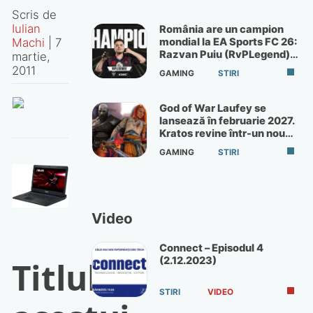
Scris de
Iulian
România are un campion
mondial la EA Sports FC 26:
Machi
|
7
Razvan Puiu (RvPLegend)
martie,
câștigă turneul de la Paris
2011
GAMING
STIRI
God of War Laufey se
lansează în februarie 2027.
Kratos revine într-un nou
God of War
GAMING
STIRI
Video
Connect – Episodul 4
(2.12.2023)
Titlul
STIRI
VIDEO