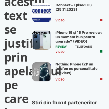
acestui
Connect – Episodul 3
(25.11.2023)
text
VIDEO
se
iPhone 15 și 15 Pro review:
un moment bun pentru
justifică
upgrade? (VIDEO)
REVIEW
TELEFOANE
prin
VIDEO
Nothing Phone (2): un
apelativul
telefon cu personalitate
(Review)
pe
VIDEO
care
Stiri din fluxul partenerilor