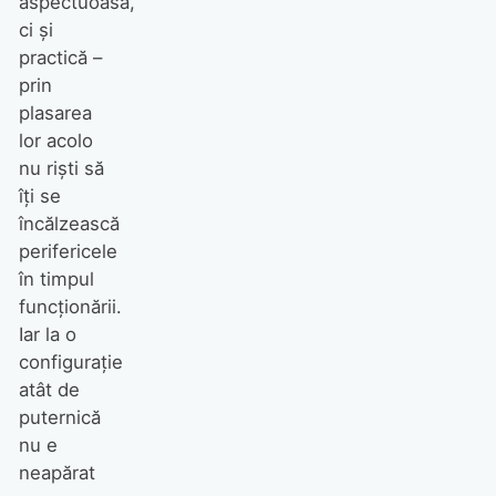
aspectuoasă,
ci şi
practică –
prin
plasarea
lor acolo
nu rişti să
îţi se
încălzească
perifericele
în timpul
funcţionării.
Iar la o
configuraţie
atât de
puternică
nu e
neapărat