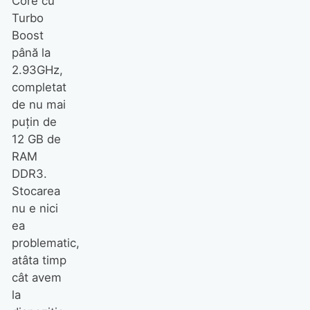
Core cu
Turbo
Boost
până la
2.93GHz,
completat
de nu mai
puţin de
12 GB de
RAM
DDR3.
Stocarea
nu e nici
ea
problematic,
atâta timp
cât avem
la