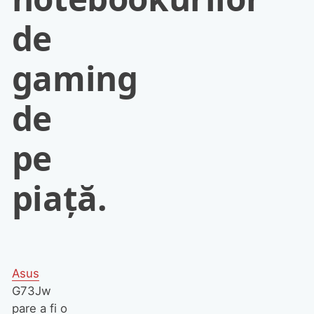
de
gaming
de
pe
piaţă.
Asus
G73Jw
pare a fi o