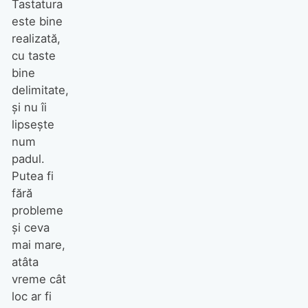
Tastatura
este bine
realizată,
cu taste
bine
delimitate,
şi nu îi
lipseşte
num
padul.
Putea fi
fără
probleme
şi ceva
mai mare,
atâta
vreme cât
loc ar fi