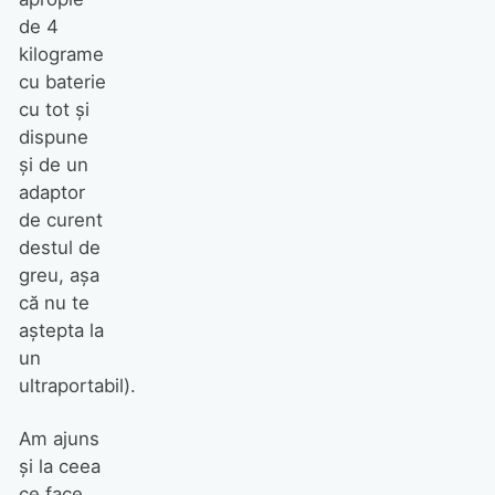
de 4
kilograme
cu baterie
cu tot şi
dispune
şi de un
adaptor
de curent
destul de
greu, aşa
că nu te
aştepta la
un
ultraportabil).
Am ajuns
şi la ceea
ce face