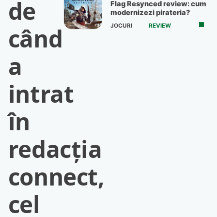
de
Flag Resynced review: cum
modernizezi pirateria?
JOCURI
REVIEW
când
a
intrat
în
redacţia
connect,
cel