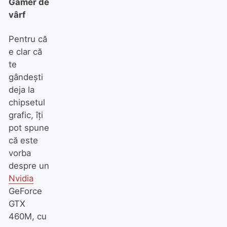
Gamer de
vârf
Pentru că
e clar că
te
gândeşti
deja la
chipsetul
grafic, îţi
pot spune
că este
vorba
despre un
Nvidia
GeForce
GTX
460M, cu