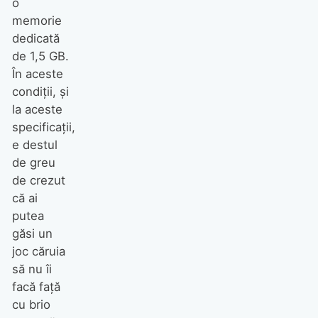
o
memorie
dedicată
de 1,5 GB.
În aceste
condiţii, şi
la aceste
specificaţii,
e destul
de greu
de crezut
că ai
putea
găsi un
joc căruia
să nu îi
facă faţă
cu brio