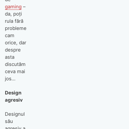
gaming
–
da, poţi
rula fără
probleme
cam
orice, dar
despre
asta
discutăm
ceva mai
jos…
Design
agresiv
Designul
său
agresiv a