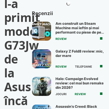
l-a
primit
Recenzii
Am construit un Steam
modelul
Machine mai ieftin și mai
performant cu piese de pe
OLX
G73Jw
REVIEW
Galaxy Z Fold8 review: mic,
de
dar mare
REVIEW
TELEFOANE
la
Halo: Campaign Evolved
Asus
review: cel mai bun remake
din 2026?
JOCURI
REVIEW
încă
Assassin’s Creed: Black