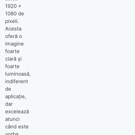
1920 x
1080 de
pixeli.
Acesta
oferă o
imagine
foarte
clară şi
foarte
luminoasă,
indiferent
de
aplicaţie,
dar
excelează
atunci
când este
vorba