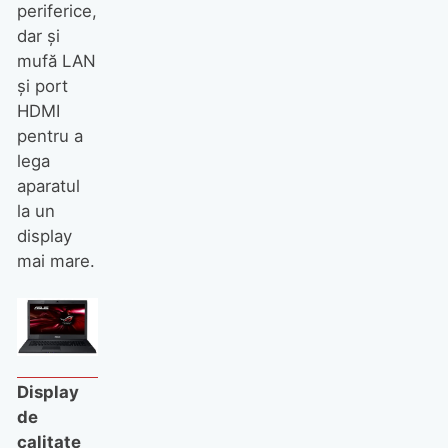
periferice,
dar şi
mufă LAN
şi port
HDMI
pentru a
lega
aparatul
la un
display
mai mare.
Display
de
calitate