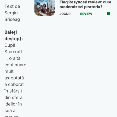
Flag Resynced review: cum
Text de
modernizezi pirateria?
Sergiu
JOCURI
REVIEW
Briceag
Băieţi
deştepţi
După
Starcraft
II, o altă
continuare
mult
aşteptată
a coborât
în sfârşit
din sfera
ideilor în
cea a
mouse-