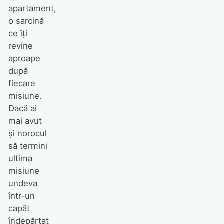
apartament,
o sarcină
ce îţi
revine
aproape
după
fiecare
misiune.
Dacă ai
mai avut
şi norocul
să termini
ultima
misiune
undeva
într-un
capăt
îndepărtat