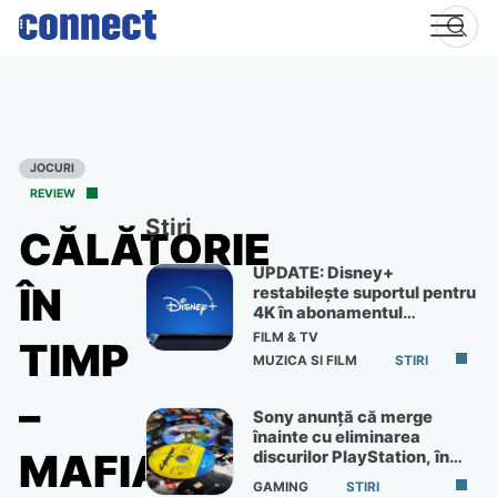
Skip
to
content
JOCURI
REVIEW
Știri
CĂLĂTORIE
UPDATE: Disney+
ÎN
restabilește suportul pentru
4K în abonamentul
Premium
FILM & TV
TIMP
MUZICA SI FILM
STIRI
–
Sony anunță că merge
înainte cu eliminarea
MAFIA
discurilor PlayStation, în
ciuda protestelor
GAMING
STIRI