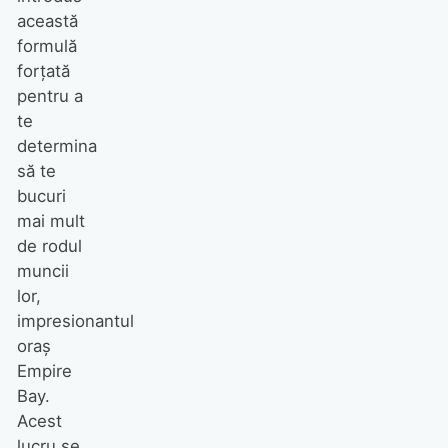
această
formulă
forţată
pentru a
te
determina
să te
bucuri
mai mult
de rodul
muncii
lor,
impresionantul
oraş
Empire
Bay.
Acest
lucru se