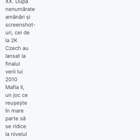
XX. După
nenumărate
amânări şi
screenshot-
uri, cei de
la 2K
Czech au
lansat la
finalul
verii lui
2010
Mafia II,
un joc ce
reuşeşte
în mare
parte să
se ridice
la nivelul