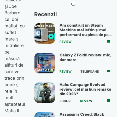
şi Joe
Barbaro,
Recenzii
cei doi
Am construit un Steam
mafioţi cu
Machine mai ieftin și mai
suflet
performant cu piese de pe
mare şi
OLX
REVIEW
mitraliere
pe
Galaxy Z Fold8 review: mic,
măsură
dar mare
alături de
care vei
REVIEW
TELEFOANE
trece prin
bune şi
Halo: Campaign Evolved
review: cel mai bun remake
rele în
din 2026?
mult
JOCURI
REVIEW
aşteptatul
Mafia II.
Assassin’s Creed: Black