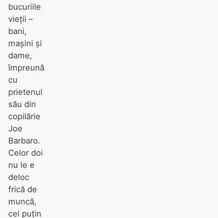
bucuriile
vieţii –
bani,
maşini şi
dame,
împreună
cu
prietenul
său din
copilărie
Joe
Barbaro.
Celor doi
nu le e
deloc
frică de
muncă,
cel puţin