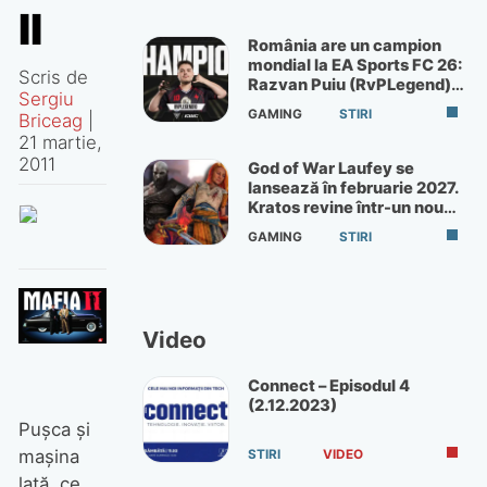
II
România are un campion
mondial la EA Sports FC 26:
Scris de
Razvan Puiu (RvPLegend)
Sergiu
câștigă turneul de la Paris
GAMING
STIRI
Briceag
|
21 martie,
2011
God of War Laufey se
lansează în februarie 2027.
Kratos revine într-un nou
God of War
GAMING
STIRI
Video
Connect – Episodul 4
(2.12.2023)
Puşca şi
maşina
STIRI
VIDEO
lată, ce