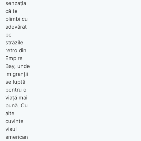
senzaţia
că te
plimbi cu
adevărat
pe
străzile
retro din
Empire
Bay, unde
imigranţii
se luptă
pentru o
viaţă mai
bună. Cu
alte
cuvinte
visul
american