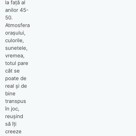
la faţă al
anilor 45-
50.
Atmosfera
oraşului,
culorile,
sunetele,
vremea,
totul pare
cât se
poate de
real şi de
bine
transpus
în joc,
reuşind
să îţi
creeze