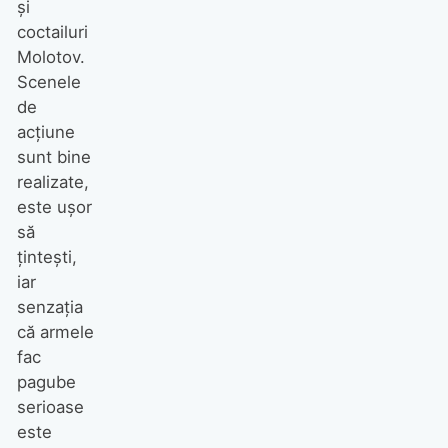
şi
coctailuri
Molotov.
Scenele
de
acţiune
sunt bine
realizate,
este uşor
să
ţinteşti,
iar
senzaţia
că armele
fac
pagube
serioase
este