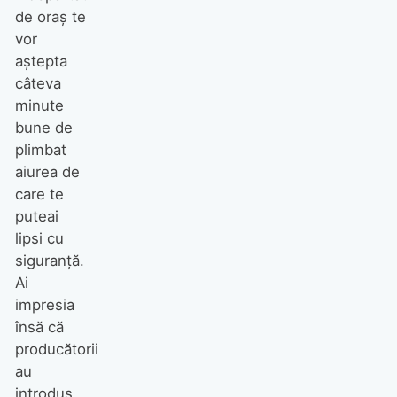
de oraş te
vor
aştepta
câteva
minute
bune de
plimbat
aiurea de
care te
puteai
lipsi cu
siguranţă.
Ai
impresia
însă că
producătorii
au
introdus