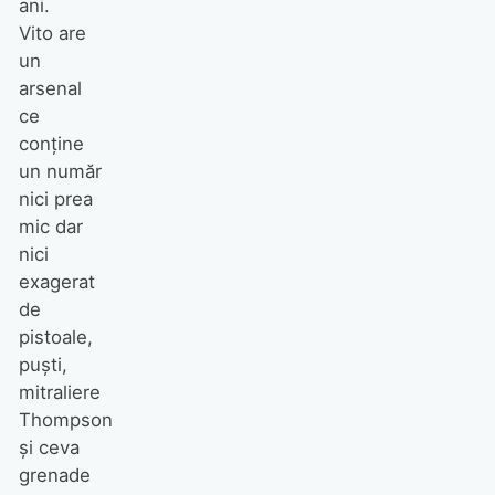
ani.
Vito are
un
arsenal
ce
conţine
un număr
nici prea
mic dar
nici
exagerat
de
pistoale,
puşti,
mitraliere
Thompson
şi ceva
grenade