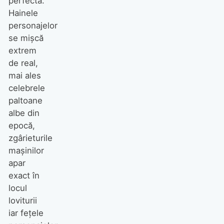
perfectă.
Hainele
personajelor
se mişcă
extrem
de real,
mai ales
celebrele
paltoane
albe din
epocă,
zgârieturile
maşinilor
apar
exact în
locul
loviturii
iar feţele