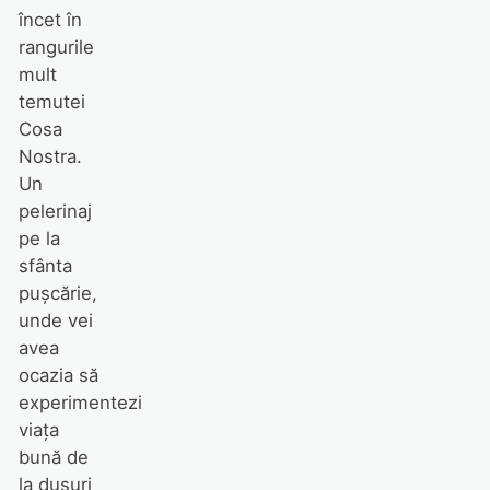
încet în
rangurile
mult
temutei
Cosa
Nostra.
Un
pelerinaj
pe la
sfânta
puşcărie,
unde vei
avea
ocazia să
experimentezi
viaţa
bună de
la duşuri