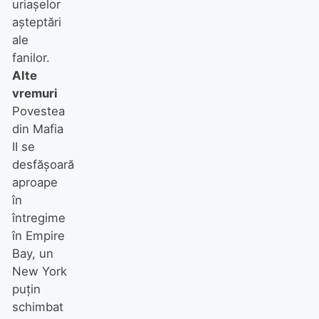
uriaşelor
aşteptări
ale
fanilor.
Alte
vremuri
Povestea
din Mafia
II se
desfăşoară
aproape
în
întregime
în Empire
Bay, un
New York
puţin
schimbat