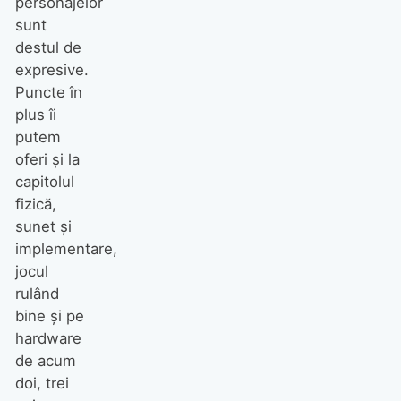
personajelor
sunt
destul de
expresive.
Puncte în
plus îi
putem
oferi şi la
capitolul
fizică,
sunet şi
implementare,
jocul
rulând
bine şi pe
hardware
de acum
doi, trei