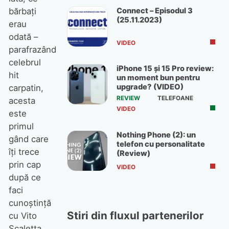
Connect – Episodul 3
bărbaţi
(25.11.2023)
erau
odată –
VIDEO
parafrazând
celebrul
iPhone 15 și 15 Pro review:
hit
un moment bun pentru
upgrade? (VIDEO)
carpatin,
REVIEW
TELEFOANE
acesta
VIDEO
este
primul
Nothing Phone (2): un
gând care
telefon cu personalitate
îţi trece
(Review)
prin cap
VIDEO
după ce
faci
cunoştinţă
Stiri din fluxul partenerilor
cu Vito
Scaletta