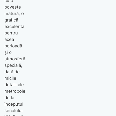
cu o
poveste
matură, o
grafică
excelentă
pentru
acea
perioadă
şi o
atmosferă
specială,
dată de
micile
detalii ale
metropolei
de la
începutul
secolului