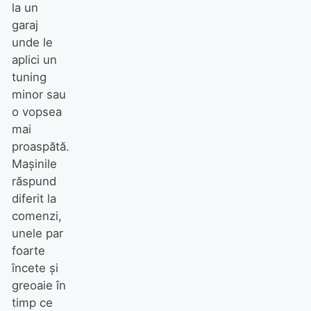
la un
garaj
unde le
aplici un
tuning
minor sau
o vopsea
mai
proaspătă.
Maşinile
răspund
diferit la
comenzi,
unele par
foarte
încete şi
greoaie în
timp ce