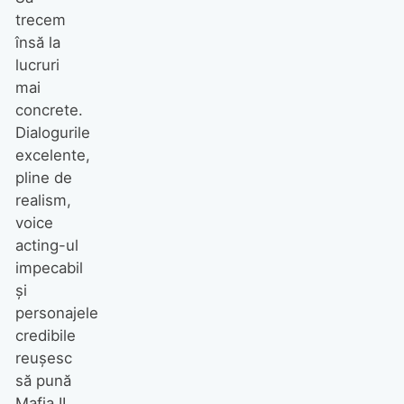
trecem
însă la
lucruri
mai
concrete.
Dialogurile
excelente,
pline de
realism,
voice
acting-ul
impecabil
şi
personajele
credibile
reuşesc
să pună
Mafia II