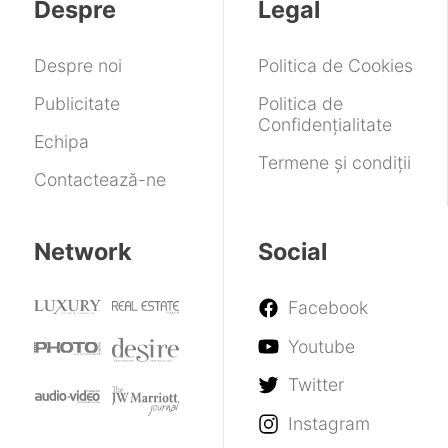
Despre
Legal
of
kit
accesibil
War.
de
telefon
Ryan
fotografie
din
Despre noi
Politica de Cookies
Hurst
gamă
s-
Publicitate
Politica de
a
Confidențialitate
accidentat
Echipa
în
Termene și condiții
Contactează-ne
timpul
filmărilor
Network
Social
Facebook
Youtube
Twitter
Instagram