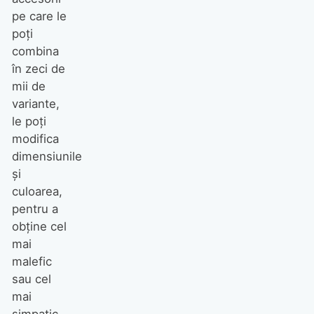
pe care le
poţi
combina
în zeci de
mii de
variante,
le poţi
modifica
dimensiunile
şi
culoarea,
pentru a
obţine cel
mai
malefic
sau cel
mai
simpatic