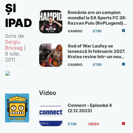
ŞI
România are un campion
mondial la EA Sports FC 26:
IPAD
Razvan Puiu (RvPLegend)
câștigă turneul de la Paris
GAMING
STIRI
Scris de
Sergiu
God of War Laufey se
Briceag
|
lansează în februarie 2027.
6 iulie,
Kratos revine într-un nou
2011
God of War
GAMING
STIRI
Video
Connect – Episodul 4
(2.12.2023)
STIRI
VIDEO