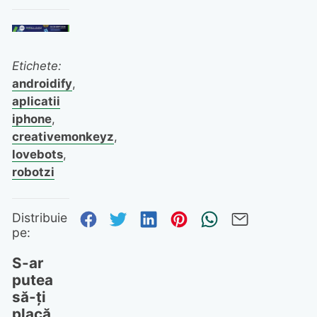
Etichete:
androidify
,
aplicatii
iphone
,
creativemonkeyz
,
lovebots
,
robotzi
Distribuie pe Facebook
Distribuie pe Twitter
Distribuie pe Linked
Distribuie pe Pi
Trimite prin
Trimite 
Distribuie
pe:
S-ar
putea
să-ți
placă