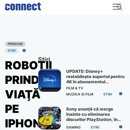
Skip
to
content
PRODUSE
STIRI
Știri
ROBOŢII
UPDATE: Disney+
PRIND
restabilește suportul pentru
4K în abonamentul
Premium
FILM & TV
VIAŢĂ
MUZICA SI FILM
STIRI
PE
Sony anunță că merge
înainte cu eliminarea
IPHONE
discurilor PlayStation, în
ciuda protestelor
GAMING
STIRI