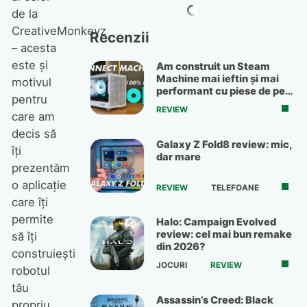
de la
CreativeMonkeyz
Recenzii
– acesta
este şi
Am construit un Steam
Machine mai ieftin și mai
motivul
performant cu piese de pe
pentru
OLX
REVIEW
care am
decis să
Galaxy Z Fold8 review: mic,
îţi
dar mare
prezentăm
o aplicaţie
REVIEW
TELEFOANE
care îţi
permite
Halo: Campaign Evolved
review: cel mai bun remake
să îţi
din 2026?
construieşti
JOCURI
REVIEW
robotul
tău
Assassin’s Creed: Black
propriu,