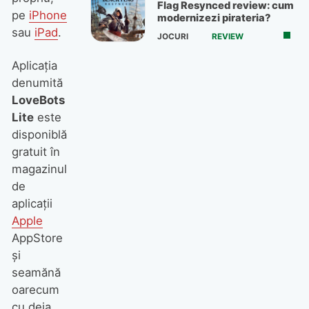
Flag Resynced review: cum
pe
iPhone
modernizezi pirateria?
sau
iPad
.
JOCURI
REVIEW
Aplicaţia
denumită
LoveBots
Lite
este
disponiblă
gratuit în
magazinul
de
aplicaţii
Apple
AppStore
şi
seamănă
oarecum
cu deja