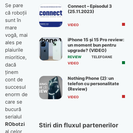
Se pare
Connect – Episodul 3
(25.11.2023)
că roboţii
sunt în
VIDEO
mare
vogă, mai
iPhone 15 și 15 Pro review:
ales pe
un moment bun pentru
plaiurile
upgrade? (VIDEO)
mioritice,
REVIEW
TELEFOANE
VIDEO
dacă
ţinem
Nothing Phone (2): un
cont de
telefon cu personalitate
succesul
(Review)
enorm de
VIDEO
care se
bucură
serialul
RObotzi
Stiri din fluxul partenerilor
al celor