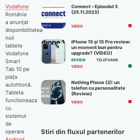
Vodafone
Connect – Episodul 3
(25.11.2023)
România
a anunţat
VIDEO
disponibilitatea
noii
iPhone 15 și 15 Pro review:
tablete
un moment bun pentru
upgrade? (VIDEO)
Vodafone
REVIEW
TELEFOANE
Smart
VIDEO
Tab 10 pe
piaţa
Nothing Phone (2): un
autohtonă.
telefon cu personalitate
Tableta
(Review)
functioneaza
VIDEO
cu
sistemul
de
Stiri din fluxul partenerilor
operare
Android