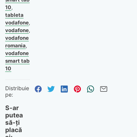
10
,
tableta
vodafone
,
vodafone
,
vodafone
romania
,
vodafone
smart tab
10
Distribuie pe Facebook
Distribuie pe Twitter
Distribuie pe Linked
Distribuie pe Pi
Trimite prin
Trimite 
Distribuie
pe:
S-ar
putea
să-ți
placă