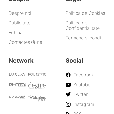
informații
rapid
despre
și
Despre noi
Politica de Cookies
iOS
funcții
26
noi
Publicitate
Politica de
de
Confidențialitate
accesibilitate
Echipa
Termene și condiții
Contactează-ne
Network
Social
Facebook
Youtube
Twitter
Instagram