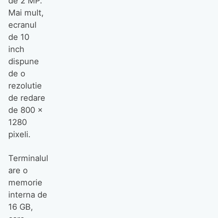
de 2 MP.
castelele din Europa
Mai mult,
ecranul
de 10
inch
dispune
de o
rezolutie
Havaianas lansează o colecție
de redare
de șlapi cu toc în cadrul
de 800 x
Copenhagen Fashion Week
1280
pixeli.
Terminalul
are o
memorie
interna de
16 GB,