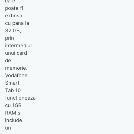
care
poate fi
extinsa
Apartamente mai ieftine în
plină inflație? | Alexandru
cu pana la
Cosma (tbi bank), la Real
32 GB,
Estate Talks
prin
intermediul
unui card
de
memorie.
Vodafone
Smart
Jonathan Bailey este imaginea
parfumului „I Will”, noua esență
Tab 10
Giorgio Armani
functioneaza
cu 1GB
RAM si
include
un