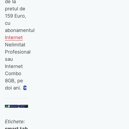
de la
pretul de
Halo: Campaign Evolved
159 Euro,
review: cel mai bun remake
din 2026?
cu
JOCURI
REVIEW
abonamentul
Internet
Assassin’s Creed: Black
Nelimitat
Flag Resynced review: cum
Profesional
modernizezi pirateria?
sau
JOCURI
REVIEW
Internet
Combo
8GB, pe
doi ani.
Etichete:
smart tab