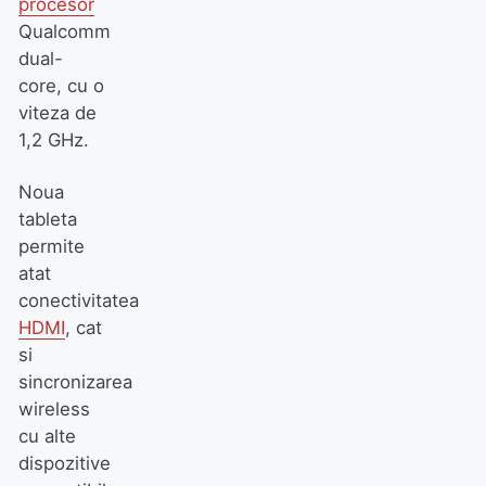
procesor
Qualcomm
dual-
core, cu o
viteza de
1,2 GHz.
Noua
tableta
Bugatti Destier: o operă de
permite
artă dedicată vitezei
atat
conectivitatea
HDMI
, cat
si
sincronizarea
wireless
cu alte
Marantz a lansat gama
dispozitive
CINEMA Series 2, o nouă