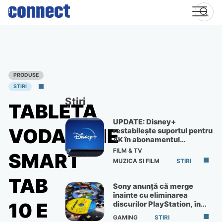
Skip
to
content
PRODUSE
STIRI
Știri
TABLETA
UPDATE: Disney+
VODAFONE
restabilește suportul pentru
4K în abonamentul
Premium
FILM & TV
SMART
MUZICA SI FILM
STIRI
TAB
Sony anunță că merge
înainte cu eliminarea
10 E
discurilor PlayStation, în
ciuda protestelor
GAMING
STIRI