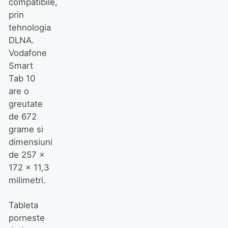
generație de receivere Hi-Fi
compatibile,
pentru acasă
prin
tehnologia
DLNA.
Vodafone
Smart
Tab 10
are o
greutate
Recenzii
de 672
grame si
Am construit un Steam
Machine mai ieftin și mai
dimensiuni
performant cu piese de pe
de 257 x
OLX
REVIEW
172 x 11,3
milimetri.
Galaxy Z Fold8 review: mic,
dar mare
Tableta
porneste
REVIEW
TELEFOANE