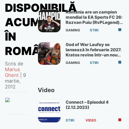
DISPONIBILĂ
România are un campion
mondial la EA Sports FC 26:
ACUM
Razvan Puiu (RvPLegend)
câștigă turneul de la Paris
GAMING
STIRI
ÎN
God of War Laufey se
ROMÂNIA
lansează în februarie 2027.
Kratos revine într-un nou
God of War
Scris de
GAMING
STIRI
Marius
Ghent
|
9
martie,
2012
Video
Connect – Episodul 4
(2.12.2023)
STIRI
VIDEO