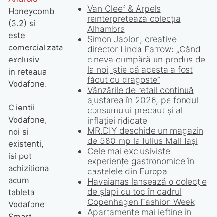
Van Cleef & Arpels
Honeycomb
reinterpretează colecția
(3.2) si
Alhambra
este
comercializata
exclusiv
in reteaua
Vodafone.
Clientii
Vodafone,
noi si
existenti,
isi pot
achizitiona
acum
tableta
Vodafone
Smart