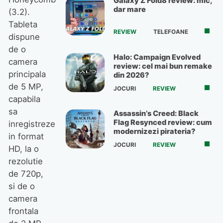
ajustarea în 2026, pe fondul
consumului precaut și al
(3.2).
inflației ridicate
Tableta
dispune
de o
camera
principala
de 5 MP,
capabila
MR.DIY deschide un magazin
sa
de 580 mp la Iulius Mall Iași
inregistreze
in format
HD, la o
rezolutie
de 720p,
si de o
camera
Cele mai exclusiviste
frontala
experiențe gastronomice în