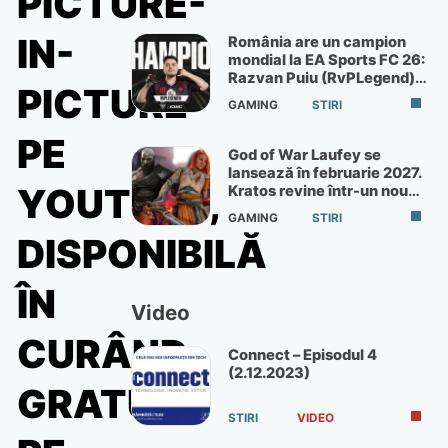
PICTURE-
IN-
România are un campion
mondial la EA Sports FC 26:
Razvan Puiu (RvPLegend)
PICTURE
câștigă turneul de la Paris
GAMING
STIRI
PE
God of War Laufey se
lansează în februarie 2027.
YOUTUBE,
Kratos revine într-un nou
God of War
GAMING
STIRI
DISPONIBILĂ
ÎN
Video
CURÂND
Connect – Episodul 4
(2.12.2023)
GRATUIT
STIRI
VIDEO