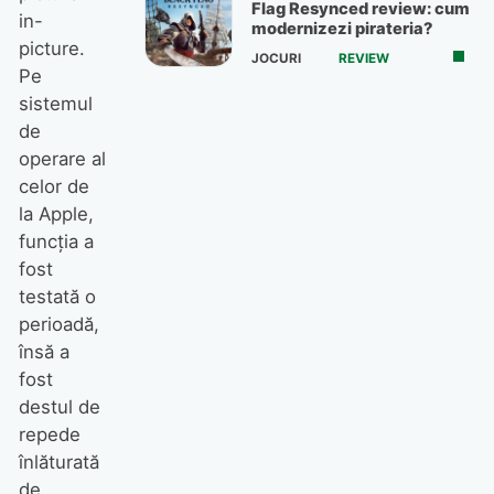
Flag Resynced review: cum
in-
modernizezi pirateria?
picture.
JOCURI
REVIEW
Pe
sistemul
de
operare al
celor de
la Apple,
funcția a
fost
testată o
perioadă,
însă a
fost
destul de
repede
înlăturată
de