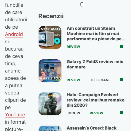
funcțiile
de care
Recenzii
utilizatorii
de pe
Am construit un Steam
Machine mai ieftin și mai
Android
performant cu piese de pe
se
OLX
REVIEW
bucurau
de ceva
Galaxy Z Fold8 review: mic,
timp,
dar mare
anume
aceea de
REVIEW
TELEFOANE
a putea
vedea
Halo: Campaign Evolved
clipuri de
review: cel mai bun remake
din 2026?
pe
JOCURI
REVIEW
YouTube
în format
Assassin’s Creed: Black
picture-