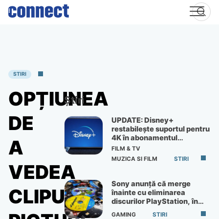
Skip
to
content
STIRI
OPȚIUNEA
Știri
DE
UPDATE: Disney+
restabilește suportul pentru
4K în abonamentul
A
Premium
FILM & TV
MUZICA SI FILM
STIRI
VEDEA
Sony anunță că merge
CLIPURI
înainte cu eliminarea
discurilor PlayStation, în
ciuda protestelor
GAMING
STIRI