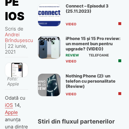
PE
Connect – Episodul 3
(25.11.2023)
IOS
VIDEO
Scris de
Andrei
iPhone 15 și 15 Pro review:
Brîndușescu
un moment bun pentru
|
22 iunie,
upgrade? (VIDEO)
2021
REVIEW
TELEFOANE
VIDEO
Nothing Phone (2): un
Foto:
telefon cu personalitate
Apple
(Review)
VIDEO
Odată cu
iOS
14,
Apple
anunța
Stiri din fluxul partenerilor
una dintre