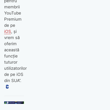
pentru
membrii
YouTube
Premium
de pe
iOS
, și
vrem să
oferim
această
funcție
tuturor
utilizatorilor
de pe iOS
din SUA”.