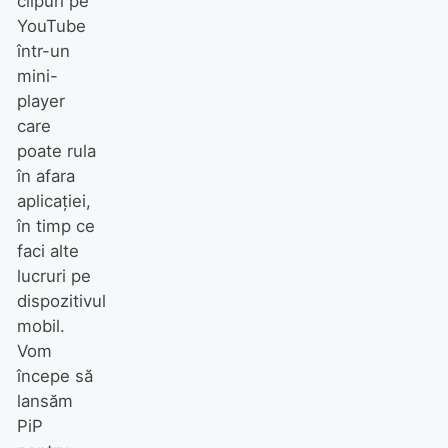
clipuri pe
YouTube
într-un
mini-
player
care
poate rula
în afara
aplicației,
în timp ce
faci alte
lucruri pe
dispozitivul
mobil.
Vom
începe să
lansăm
PiP