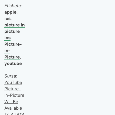
Etichete:
apple
,
ios
,
picture in
picture
ios
,
Picture-
in-
Picture
,
youtube
Sursa:
YouTube
Picture-
In-Picture
Will Be
Available
To All iOS