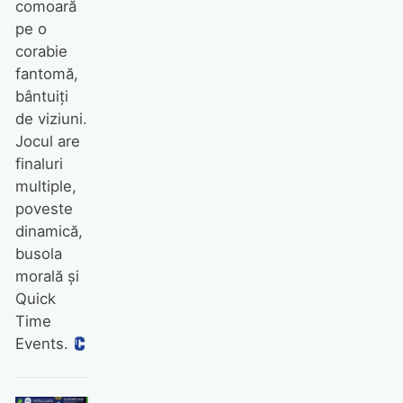
comoară
pe o
corabie
fantomă,
bântuiţi
de viziuni.
Jocul are
finaluri
multiple,
poveste
dinamică,
busola
morală şi
Quick
Time
Events.