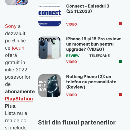
Connect – Episodul 3
(25.11.2023)
VIDEO
Sony
a
dezvăluit
iPhone 15 și 15 Pro review:
pe 6 iulie
un moment bun pentru
ce
jocuri
upgrade? (VIDEO)
oferă
REVIEW
TELEFOANE
gratuit în
VIDEO
iulie 2022
Nothing Phone (2): un
posesorilor
telefon cu personalitate
de
(Review)
abonamente
VIDEO
PlayStation
Plus
.
Lista nu e
rea deloc
Stiri din fluxul partenerilor
şi include