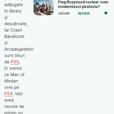
Flag Resynced review: cum
adăugate
modernizezi pirateria?
în library
JOCURI
REVIEW
şi
descărcate,
iar Crash
Bandicoot
şi
Arcadegeddon
sunt titluri
de
PS5
,
în vreme
ce Man of
Medan
vine pe
PS4
. Veţi
avea
nevoie de
minim un