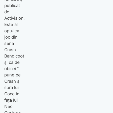
publicat
de
Activision.
Este al
optulea
joc din
seria
Crash
Bandicoot
şi ca de
obicei îi
pune pe
Crash şi
sora lui
Coco în
faţa lui
Neo
Cortex şi