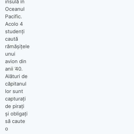
insulă în
Oceanul
Pacific.
Acolo 4
studenţi
caută
rămăşiţele
unui
avion din
anii ’40.
Alături de
căpitanul
lor sunt
capturaţi
de piraţi
şi obligaţi
să caute
o