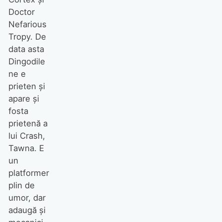
Doctor
Nefarious
Tropy. De
data asta
Dingodile
ne e
prieten şi
apare şi
fosta
prietenă a
lui Crash,
Tawna. E
un
platformer
plin de
umor, dar
adaugă şi