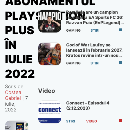
ABONAMENTUL
PLAYSTATION
România are un campion
mondial la EA Sports FC 26:
Razvan Puiu (RvPLegend)
PLUS
câștigă turneul de la Paris
GAMING
STIRI
ÎN
God of War Laufey se
lansează în februarie 2027.
IULIE
Kratos revine într-un nou
God of War
GAMING
STIRI
2022
Scris de
Video
Costea
Gabriel
|
7
Connect – Episodul 4
iulie,
(2.12.2023)
2022
STIRI
VIDEO