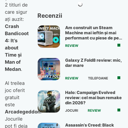
2 titluri de
care sigur
Recenzii
aţi auzit:
Crash
Am construit un Steam
Machine mai ieftin și mai
Bandicoot
performant cu piese de pe
4: It’s
OLX
REVIEW
about
Time şi
Galaxy Z Fold8 review: mic,
Man of
dar mare
Medan
.
REVIEW
TELEFOANE
Al treilea
joc oferit
Halo: Campaign Evolved
gratuit
review: cel mai bun remake
din 2026?
este
JOCURI
REVIEW
Arcadegeddon
.
Jocurile
Assassin’s Creed: Black
pot fi deja