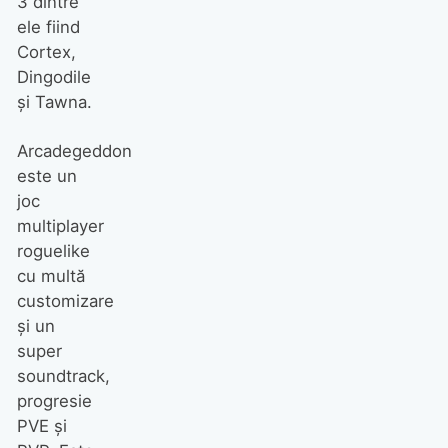
3 dintre
ele fiind
Cortex,
Dingodile
şi Tawna.
Arcadegeddon
este un
joc
multiplayer
roguelike
cu multă
customizare
şi un
super
soundtrack,
progresie
PVE şi