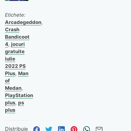
Etichete:
Arcadegeddon
,
Crash
Bandicoot
4
,
jocuri
gratuite
iulie
2022 PS
Plus
,
Man
of
Medan
,
PlayStation
plus
,
ps
plus
Distribuie pe Facebook
Distribuie pe Twitter
Distribuie pe Linked
Distribuie pe Pi
Trimite prin
Trimite 
Distribuie