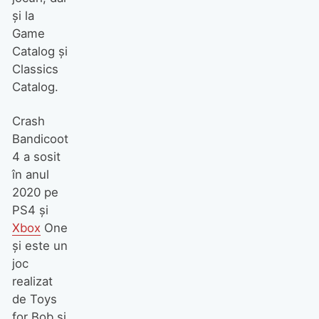
şi la
Game
Catalog şi
Classics
Catalog.
Crash
Bandicoot
4 a sosit
în anul
2020 pe
PS4 şi
Xbox
One
şi este un
joc
realizat
de Toys
for Bob şi