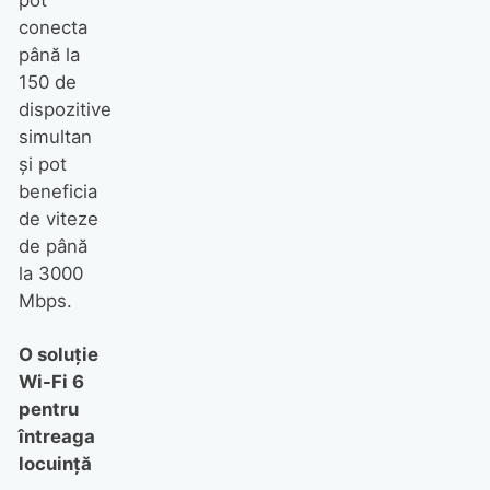
conecta
până la
150 de
dispozitive
simultan
și pot
beneficia
de viteze
de până
la 3000
Mbps.
O soluție
Wi-Fi 6
pentru
întreaga
locuință