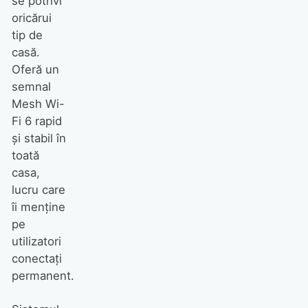
se potrivi
oricărui
tip de
casă.
Oferă un
semnal
Mesh Wi-
Fi 6 rapid
și stabil în
toată
casa,
lucru care
îi menține
pe
utilizatori
conectați
permanent.