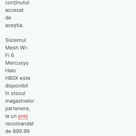
conținutul
accesat
de
aceștia.
Sistemul
Mesh Wi-
Fi 6
Mercusys
Halo
H80X este
disponibil
în stocul
magazinelor
partenere,
la un
preț
recomandat
de 899.99