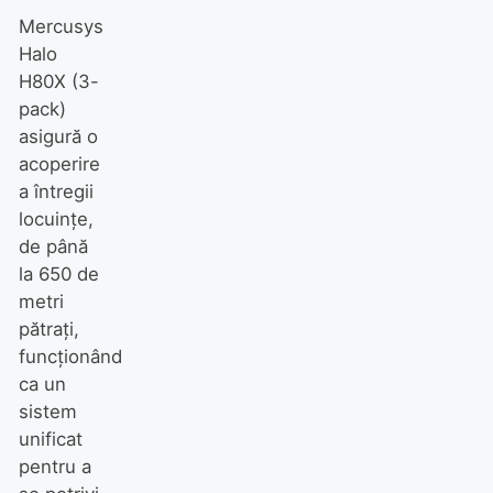
Mercusys
Halo
H80X (3-
pack)
asigură o
acoperire
a întregii
locuințe,
de până
la 650 de
metri
pătrați,
funcționând
ca un
sistem
unificat
pentru a