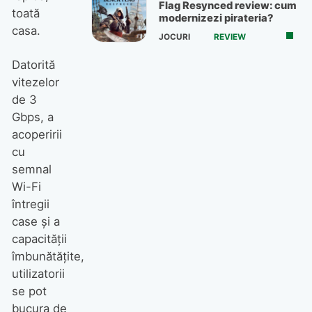
Flag Resynced review: cum
toată
modernizezi pirateria?
casa.
JOCURI
REVIEW
Datorită
vitezelor
de 3
Gbps, a
acoperirii
cu
semnal
Wi-Fi
întregii
case și a
capacității
îmbunătățite,
utilizatorii
se pot
bucura de