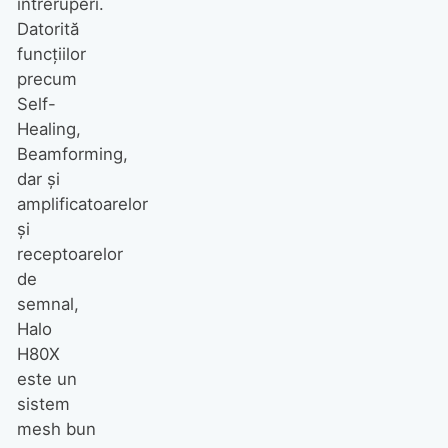
întreruperi.
Datorită
funcțiilor
precum
Self-
Healing,
Beamforming,
dar și
amplificatoarelor
și
receptoarelor
de
semnal,
Halo
H80X
este un
sistem
mesh bun