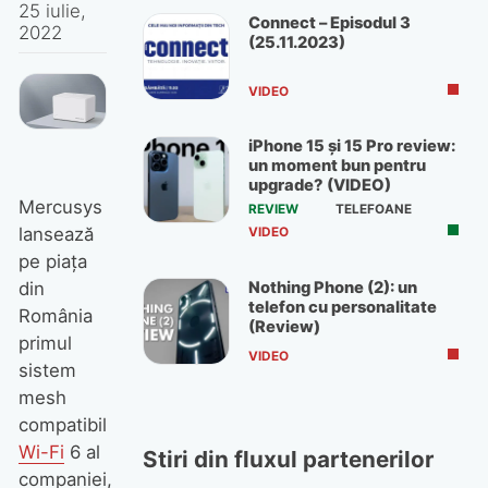
25 iulie,
Connect – Episodul 3
2022
(25.11.2023)
VIDEO
iPhone 15 și 15 Pro review:
un moment bun pentru
upgrade? (VIDEO)
Mercusys
REVIEW
TELEFOANE
lansează
VIDEO
pe piața
Nothing Phone (2): un
din
telefon cu personalitate
România
(Review)
primul
VIDEO
sistem
mesh
compatibil
Wi-Fi
6 al
Stiri din fluxul partenerilor
companiei,