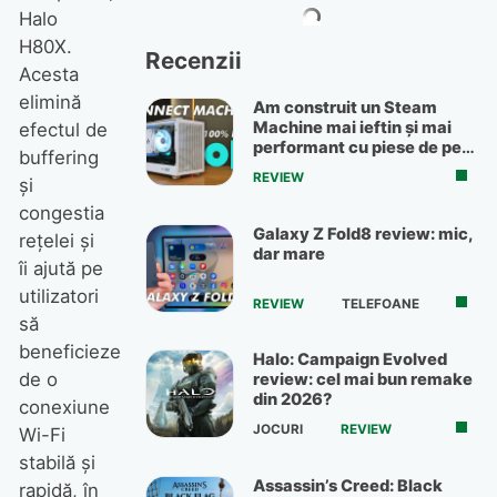
Halo
H80X.
Recenzii
Acesta
elimină
Am construit un Steam
Machine mai ieftin și mai
efectul de
performant cu piese de pe
buffering
OLX
REVIEW
și
congestia
Galaxy Z Fold8 review: mic,
rețelei și
dar mare
îi ajută pe
utilizatori
REVIEW
TELEFOANE
să
beneficieze
Halo: Campaign Evolved
de o
review: cel mai bun remake
din 2026?
conexiune
JOCURI
REVIEW
Wi-Fi
stabilă și
Assassin’s Creed: Black
rapidă, în