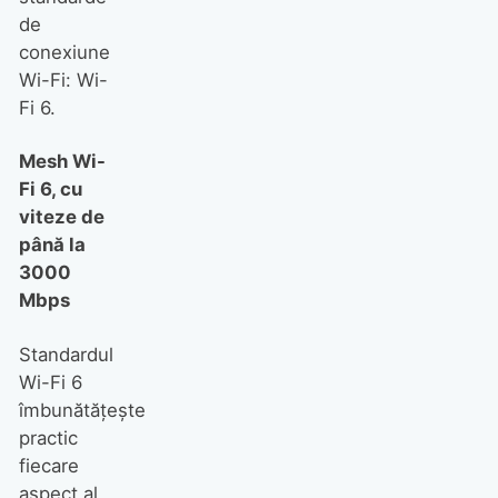
de
conexiune
Wi-Fi: Wi-
Fi 6.
Mesh Wi-
Fi 6, cu
viteze de
până la
3000
Mbps
Standardul
Wi-Fi 6
îmbunătățește
practic
fiecare
aspect al