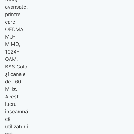
avansate,
printre
care
OFDMA,
MU-
MIMO,
1024-
QAM,
BSS Color
și canale
de 160
MHz.
Acest
lucru
înseamnă
că
utilizatorii
pot