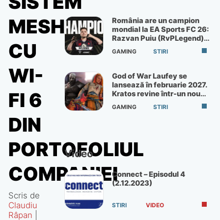
SISTEM
MESH
România are un campion
mondial la EA Sports FC 26:
Razvan Puiu (RvPLegend)
CU
câștigă turneul de la Paris
GAMING
STIRI
WI-
God of War Laufey se
lansează în februarie 2027.
FI 6
Kratos revine într-un nou
God of War
GAMING
STIRI
DIN
PORTOFOLIUL
Video
COMPANIEI
Connect – Episodul 4
(2.12.2023)
Scris de
Claudiu
STIRI
VIDEO
Râpan
|