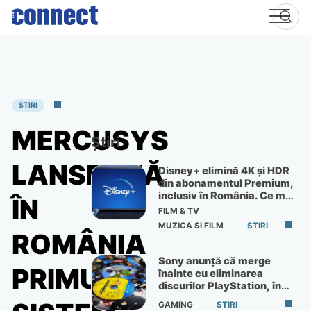
Skip
to
content
STIRI
MERCUSYS
Știri
LANSEAZĂ
Disney+ elimină 4K și HDR
din abonamentul Premium,
inclusiv în România. Ce mai
ÎN
primești de 60 lei pe lună
FILM & TV
MUZICA SI FILM
STIRI
ROMÂNIA
Sony anunță că merge
PRIMUL
înainte cu eliminarea
discurilor PlayStation, în
ciuda protestelor
GAMING
STIRI