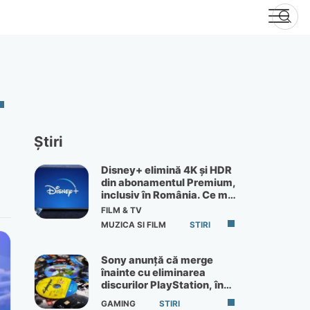
Știri
Disney+ elimină 4K și HDR
din abonamentul Premium,
inclusiv în România. Ce mai
primești de 60 lei pe lună
FILM & TV
MUZICA SI FILM
STIRI
Sony anunță că merge
înainte cu eliminarea
discurilor PlayStation, în
ciuda protestelor
GAMING
STIRI