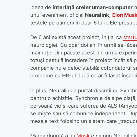
Ideea de
interfaţă creier uman-computer
n
unui eveniment oficial
Neuralink
,
Elon Mus
testele pe oameni în doar 6 luni. Ele presu
De 6 ani există acest proiect, iniţial ca
start
neurologiei. Cu doar doi ani în urmă se făce
maimuţe. Din păcate acest din urmă experime
totuşi destulă încredere în proiect încât să
companie nu e deloc stabilă: cofondatorul s
probleme cu HR-ul după ce ar fi lăsat însărc
În plus, Neuralink a purtat discuţii cu Sync
pentru o achiziţie. Synchron e deja pe piaţă
persoană vie şi care suferea de ALS (Amyopt
se mişte sau să comunice independent. După
mesaje text folosind un sistem care „traduc
Marea dorinţă a lui
Musk
e ca prin Neuralink 