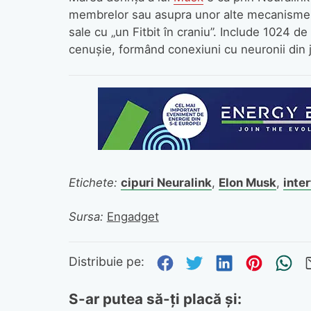
membrelor sau asupra unor alte mecanisme, 
sale cu „un Fitbit în craniu”. Include 1024 d
cenuşie, formând conexiuni cu neuronii din j
Etichete:
cipuri Neuralink
,
Elon Musk
,
inte
Sursa:
Engadget
Distribuie pe Fa
Distribuie pe 
Distribuie
Distri
Tr
Distribuie pe:
S-ar putea să-ți placă și: