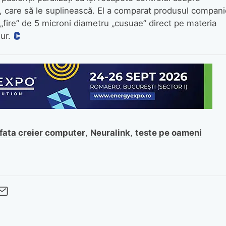
care să le suplinească. El a comparat produsul compani
e „fire” de 5 microni diametru „cusuae” direct pe materia
ur.
rfata creier computer
,
Neuralink
,
teste pe oameni
cebook
Twitter
 pe LinkedIn
buie pe Pinterest
imite prin whatsapp
Trimite pe Email