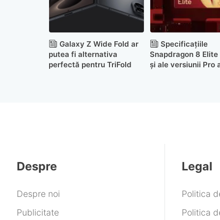
Galaxy Z Wide Fold ar
Specificațiile
putea fi alternativa
Snapdragon 8 Elite
perfectă pentru TriFold
și ale versiunii Pro 
publicate deja
Despre
Legal
Despre noi
Politica 
Publicitate
Politica d