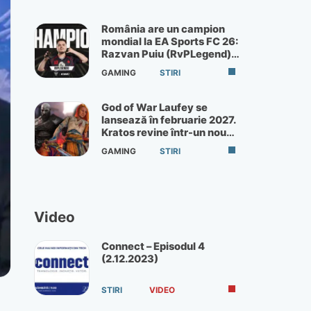
România are un campion
mondial la EA Sports FC 26:
Razvan Puiu (RvPLegend)
câștigă turneul de la Paris
GAMING
STIRI
God of War Laufey se
lansează în februarie 2027.
Kratos revine într-un nou
God of War
GAMING
STIRI
Video
Connect – Episodul 4
(2.12.2023)
STIRI
VIDEO