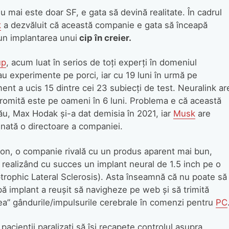
u mai este doar SF, e gata să devină realitate. În cadrul
k
a dezvăluit că această companie e gata să înceapă
pun implantarea unui
cip în creier.
up
, acum luat în serios de toţi experţi în domeniul
au experimente pe porci, iar cu 19 luni în urmă pe
nt a ucis 15 dintre cei 23 subiecţi de test. Neuralink ar
 promită este pe oameni în 6 luni. Problema e că această
ău, Max Hodak şi-a dat demisia în 2021, iar
Musk
are
inată o directoare a companiei.
hron, o companie rivală cu un produs aparent mai bun,
, realizând cu succes un implant neural de 1.5 inch pe o
rophic Lateral Sclerosis). Asta înseamnă că nu poate să
 implant a reuşit să navigheze pe web şi să trimită
ea” gândurile/impulsurile cerebrale în comenzi pentru
PC
pacienţii paralizaţi să îşi recapete controlul asupra