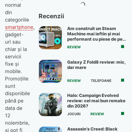
normal
din
Recenzii
categoriile
smartphone
,
Am construit un Steam
Machine mai ieftin și mai
gadget-
performant cu piese de pe
uri sau
OLX
REVIEW
chiar și la
servicii
Galaxy Z Fold8 review: mic,
fixe și
dar mare
mobile.
Promoțiile
REVIEW
TELEFOANE
sunt
disponibile
Halo: Campaign Evolved
până pe
review: cel mai bun remake
din 2026?
data de
JOCURI
REVIEW
12
noiembrie,
Assassin’s Creed: Black
și pot fi