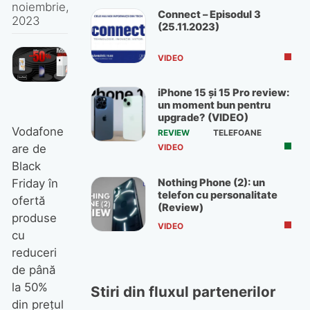
noiembrie,
Connect – Episodul 3
2023
(25.11.2023)
VIDEO
iPhone 15 și 15 Pro review:
un moment bun pentru
upgrade? (VIDEO)
Vodafone
REVIEW
TELEFOANE
are de
VIDEO
Black
Nothing Phone (2): un
Friday în
telefon cu personalitate
ofertă
(Review)
produse
VIDEO
cu
reduceri
de până
la 50%
Stiri din fluxul partenerilor
din prețul