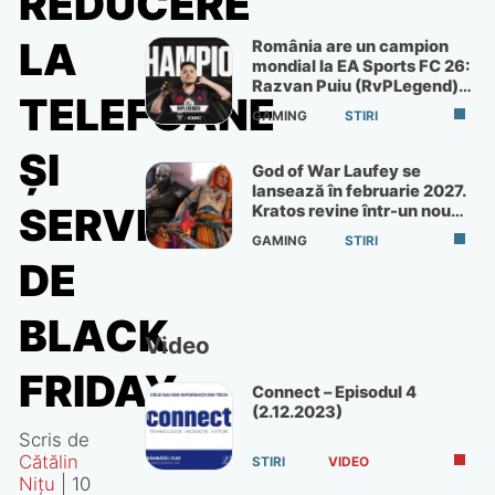
REDUCERE
LA
România are un campion
mondial la EA Sports FC 26:
Razvan Puiu (RvPLegend)
TELEFOANE
câștigă turneul de la Paris
GAMING
STIRI
ȘI
God of War Laufey se
lansează în februarie 2027.
SERVICII
Kratos revine într-un nou
God of War
GAMING
STIRI
DE
BLACK
Video
FRIDAY
Connect – Episodul 4
(2.12.2023)
Scris de
Cătălin
STIRI
VIDEO
Nițu
|
10