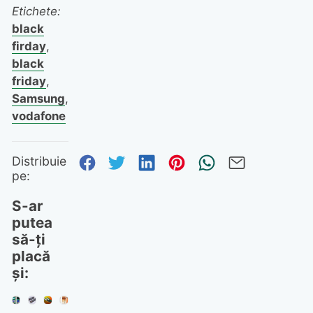
Etichete:
black
firday
,
black
friday
,
Samsung
,
vodafone
Distribuie pe Facebook
Distribuie pe Twitter
Distribuie pe Linked
Distribuie pe Pi
Trimite prin
Trimite 
Distribuie
pe:
S-ar
putea
să-ți
placă
și: