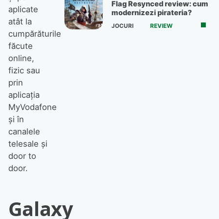
Flag Resynced review: cum
aplicate
modernizezi pirateria?
atât la
JOCURI
REVIEW
cumpărăturile
făcute
online,
fizic sau
prin
aplicația
MyVodafone
și în
canalele
telesale și
door to
door.
Galaxy