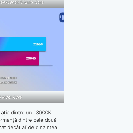
eekbench 5 Multi-Core
 Multi-Core
rația dintre un 13900K
formanță dintre cele două
at decât ăl’ de dinaintea