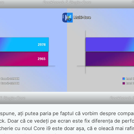
re
Geekbench 5 Single-Core
G
6 Single-Core
Geekbench 6
 spune, ați putea paria pe faptul că vorbim despre compa
ck. Doar că ce vedeți pe ecran este fix diferența de per
erie cu noul Core i9 este doar așa, că e oleacă mai rafin