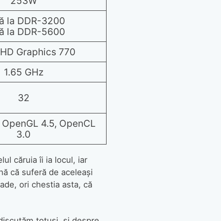
253W
ă la DDR-3200
ă la DDR-5600
UHD Graphics 770
1.65 GHz
32
, OpenGL 4.5, OpenCL
3.0
 căruia îi ia locul, iar
mnă că suferă de aceleași
de, ori chestia asta, că
 discutăm totuși, și despre