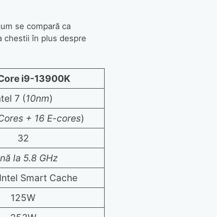
m cum se compară ca
a chestii în plus despre
 Core i9-13900K
ntel 7 (
10nm
)
Cores + 16 E-cores
)
32
nă la 5.8 GHz
Intel Smart Cache
125W