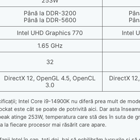
253W
Până la DDR-3200
Pân
Până la DDR-5600
Pân
Intel UHD Graphics 770
Intel 
1.65 GHz
32
DirectX 12, OpenGL 4.5, OpenCL
DirectX 12
3.0
ficații; Intel Core i9-14900K nu diferă prea mult de modelul
ockat este cât se poate de potrivită aici. Dar asta însea
peak atinge 253W, temperatura care stă des în suta de gra
a la fiecare procesor mai răsărit care apare.
nii Intel în cap, toți doi, hai să echilibrăm lucrurile și să