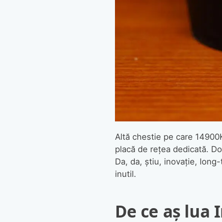
Altă chestie pe care 14900K 
placă de rețea dedicată. Doa
Da, da, știu, inovație, lon
inutil.
De ce aș lua 