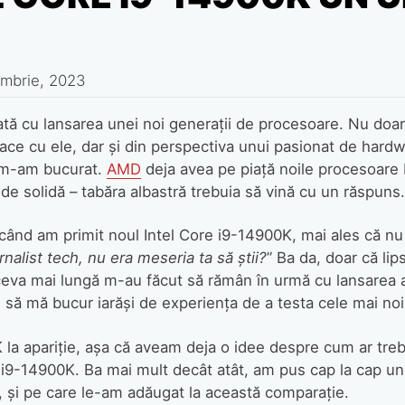
embrie, 2023
 cu lansarea unei noi generații de procesoare. Nu doar d
ace cu ele, dar și din perspectiva unui pasionat de hard
r m-am bucurat.
AMD
deja avea pe piață noile procesoar
de solidă – tabăra albastră trebuia să vină cu un răspuns.
când am primit noul Intel Core i9-14900K, mai ales că nu
nalist tech, nu era meseria ta să știi?
” Ba da, doar că lip
ceva mai lungă m-au făcut să rămân în urmă cu lansarea a
 să mă bucur iarăși de experiența de a testa cele mai noi 
la apariție, așa că aveam deja o idee despre cum ar trebu
 i9-14900K. Ba mai mult decât atât, am pus cap la cap un 
 și pe care le-am adăugat la această comparație.