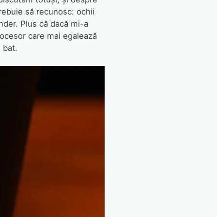
trebuie să recunosc: ochii
nder. Plus că dacă mi-a
procesor care mai egalează
e bat.