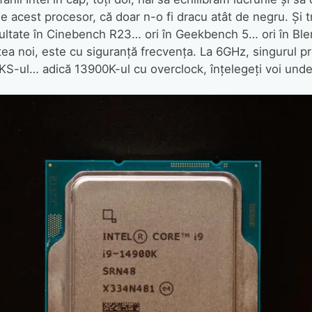
ne acest procesor, că doar n-o fi dracu atât de negru. Și 
ultate în Cinebench R23… ori în Geekbench 5… ori în Ble
astea noi, este cu siguranță frecvența. La 6GHz, singurul 
S-ul… adică 13900K-ul cu overclock, înțelegeți voi und