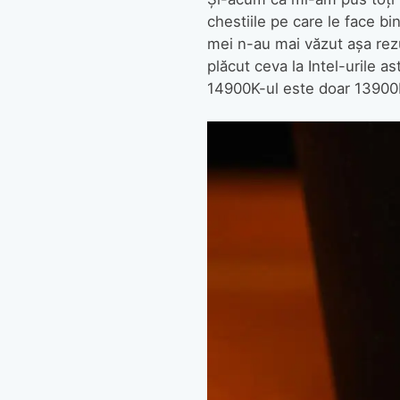
chestiile pe care le face bi
mei n-au mai văzut așa rez
plăcut ceva la Intel-urile 
14900K-ul este doar 13900K