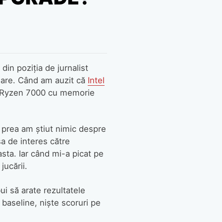
in poziția de jurnalist
ware. Când am auzit că
Intel
e Ryzen 7000 cu memorie
 prea am știut nimic despre
sa de interes către
sta. Iar când mi-a picat pe
jucării.
i să arate rezultatele
baseline, niște scoruri pe