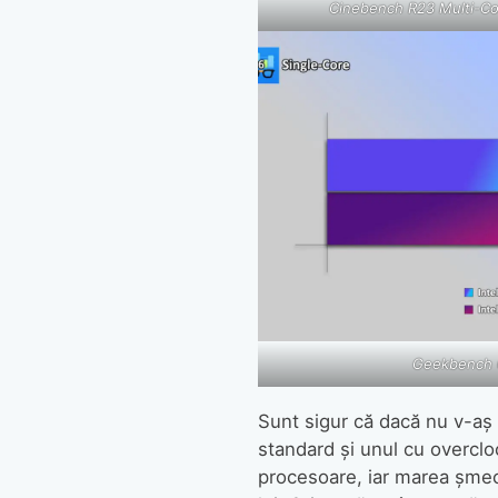
Cinebench R23 Multi-Co
Geekbench 
Sunt sigur că dacă nu v-aș
standard și unul cu overclo
procesoare, iar marea șmech