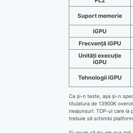
PL2
Suport memorie
iGPU
Frecvență iGPU
Unități execuție
iGPU
Tehnologii iGPU
Ca și-n teste, așa și-n speci
titulatura de 13900K overcl
neajunsuri: TDP-ul care la 
trebuie să schimbi platform
Și-acum că mi-am pus toți fa