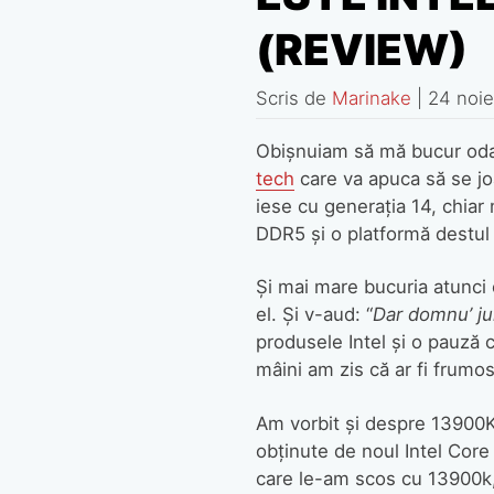
(REVIEW)
Scris de
Marinake
|
24 noi
Obișnuiam să mă bucur odată
tech
care va apuca să se jo
iese cu generația 14, chia
DDR5 și o platformă destul 
Și mai mare bucuria atunci 
el. Și v-aud: “
Dar domnu’ jur
produsele Intel și o pauză 
mâini am zis că ar fi frumos
Am vorbit și despre 13900K 
obținute de noul Intel Core
care le-am scos cu 13900k,