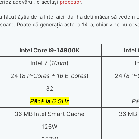
periez adevărul, e același
procesor
.
u făcut ăștia de la Intel aici, dar haideți măcar să vede
esoare. Poate că generația asta, a 14-a, chiar vine cu cev
Intel Core i9-14900K
Intel
Intel 7 (
10nm
)
I
24 (
8 P-Cores + 16 E-cores
)
24 (
8 P-
32
Până la 6 GHz
Pâ
36 MB Intel Smart Cache
36 MB 
125W