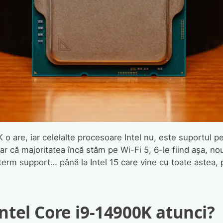
o are, iar celelalte procesoare Intel nu, este suportul pen
r că majoritatea încă stăm pe Wi-Fi 5, 6-le fiind așa, nou
g-term support… până la Intel 15 care vine cu toate astea,
Intel Core i9-14900K atunci?