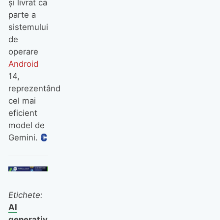
și livrat ca
parte a
sistemului
de
operare
Android
14,
reprezentând
cel mai
eficient
model de
Gemini.
Etichete:
AI
generativ
,