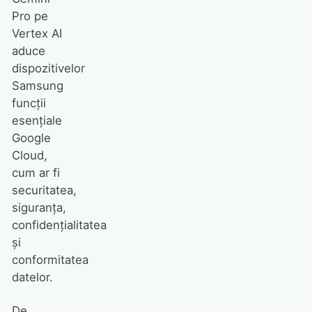
Pro pe
Vertex AI
aduce
dispozitivelor
Samsung
funcții
esențiale
Google
Cloud,
cum ar fi
securitatea,
siguranța,
confidențialitatea
și
conformitatea
datelor.
De