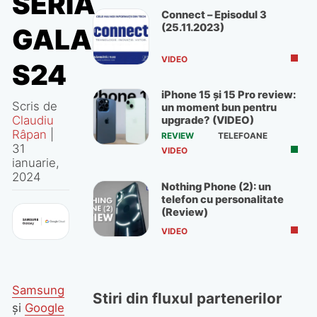
SERIA
Connect – Episodul 3
(25.11.2023)
GALAXY
VIDEO
S24
iPhone 15 și 15 Pro review:
Scris de
un moment bun pentru
Claudiu
upgrade? (VIDEO)
Râpan
|
REVIEW
TELEFOANE
31
VIDEO
ianuarie,
2024
Nothing Phone (2): un
telefon cu personalitate
(Review)
VIDEO
Samsung
Stiri din fluxul partenerilor
și
Google