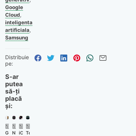
Google
Cloud
,
inteligenta
artificiala
,
Samsung
Distribuie pe Facebook
Distribuie pe Twitter
Distribuie pe Linked
Distribuie pe Pi
Trimite prin
Trimite 
Distribuie
pe:
S-ar
putea
să-ți
placă
și:
Google
NVIDIA
iOS
Tesla