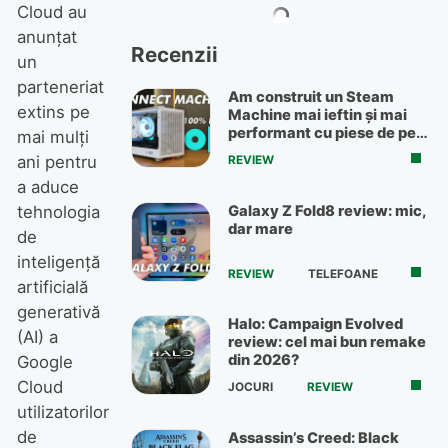
Cloud au
anunțat
Recenzii
un
parteneriat
Am construit un Steam
extins pe
Machine mai ieftin și mai
performant cu piese de pe
mai mulți
OLX
ani pentru
REVIEW
a aduce
Galaxy Z Fold8 review: mic,
tehnologia
dar mare
de
inteligență
REVIEW
TELEFOANE
artificială
generativă
Halo: Campaign Evolved
(AI) a
review: cel mai bun remake
din 2026?
Google
Cloud
JOCURI
REVIEW
utilizatorilor
de
Assassin’s Creed: Black