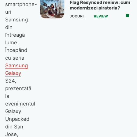
Flag Resynced review: cum
smartphone-
modernizezi pirateria?
uri
JOCURI
REVIEW
Samsung
din
întreaga
lume.
Începând
cu seria
Samsung
Galaxy
S24,
prezentată
la
evenimentul
Galaxy
Unpacked
din San
Jose,