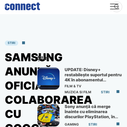
Skip
to
content
STIRI
SAMSUNG
Știri
ANUNȚĂ
UPDATE: Disney+
restabilește suportul pentru
4K în abonamentul
OFICIAL
Premium
FILM & TV
MUZICA SI FILM
STIRI
COLABORAREA
Sony anunță că merge
CU
înainte cu eliminarea
discurilor PlayStation, în
ciuda protestelor
GAMING
STIRI