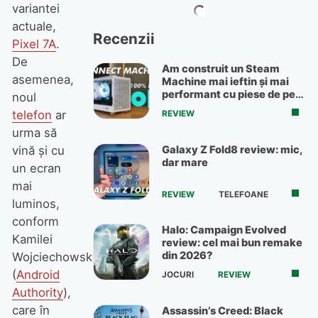
variantei
actuale,
Recenzii
Pixel 7A
.
De
Am construit un Steam
asemenea,
Machine mai ieftin și mai
performant cu piese de pe
noul
OLX
telefon
ar
REVIEW
urma să
Galaxy Z Fold8 review: mic,
vină și cu
dar mare
un ecran
mai
REVIEW
TELEFOANE
luminos,
conform
Halo: Campaign Evolved
Kamilei
review: cel mai bun remake
din 2026?
Wojciechowska
(
Android
JOCURI
REVIEW
Authority
),
care în
Assassin’s Creed: Black