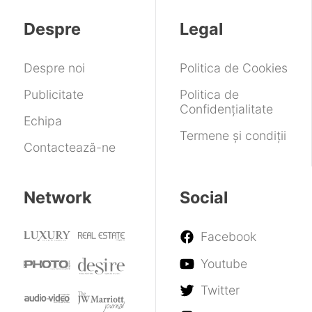
trecut
limitată
data
Despre
Legal
asta
mai
mic
Despre noi
Politica de Cookies
și
mai
Publicitate
Politica de
ușor
Confidențialitate
Echipa
Termene și condiții
Contactează-ne
Network
Social
Facebook
Youtube
Twitter