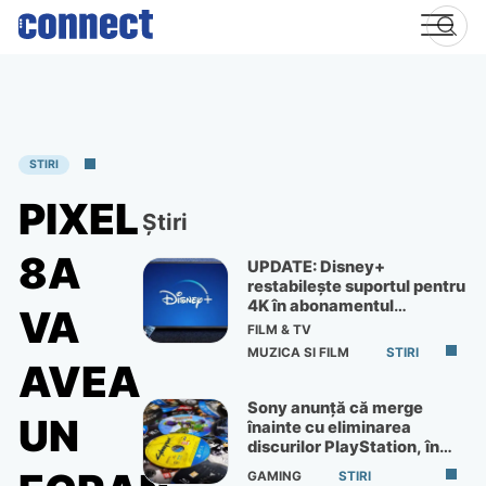
Skip
to
content
STIRI
PIXEL
Știri
8A
UPDATE: Disney+
restabilește suportul pentru
4K în abonamentul
VA
Premium
FILM & TV
MUZICA SI FILM
STIRI
AVEA
Sony anunță că merge
UN
înainte cu eliminarea
discurilor PlayStation, în
ciuda protestelor
GAMING
STIRI