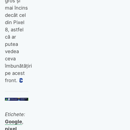
gros și
mai încins
decât cel
din Pixel
8, astfel
că ar
putea
vedea
ceva
îmbunătățiri
pe acest
front.
Etichete:
Google
,
pixel
,