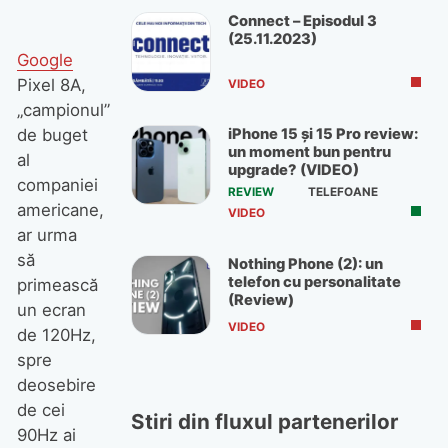
Connect – Episodul 3
(25.11.2023)
Google
Pixel 8A,
VIDEO
„campionul”
iPhone 15 și 15 Pro review:
de buget
un moment bun pentru
al
upgrade? (VIDEO)
companiei
REVIEW
TELEFOANE
americane,
VIDEO
ar urma
să
Nothing Phone (2): un
telefon cu personalitate
primească
(Review)
un ecran
VIDEO
de 120Hz,
spre
deosebire
de cei
Stiri din fluxul partenerilor
90Hz ai