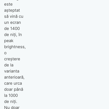
este
așteptat
să vină cu
un ecran
de 1400
de niți, în
peak
brightness,
o
creștere
de la
varianta
anterioară,
care urca
doar până
la 1000
de niți.
Nu doar