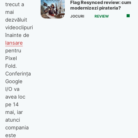
Flag Resynced review: cum
trecut a
modernizezi pirateria?
mai
JOCURI
REVIEW
dezvăluit
videoclipuri
înainte de
lansare
pentru
Pixel
Fold.
Conferința
Google
I/O va
avea loc
pe 14
mai, iar
atunci
compania
este