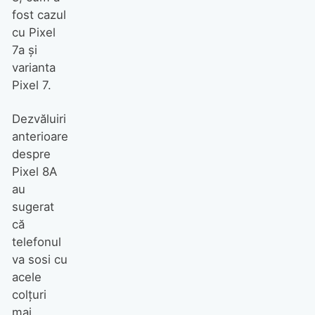
fost cazul
cu Pixel
7a și
varianta
Pixel 7.
Dezvăluiri
anterioare
despre
Pixel 8A
au
sugerat
că
telefonul
va sosi cu
acele
colțuri
mai