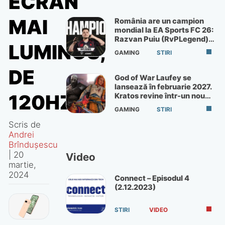
ECRAN
MAI
România are un campion
mondial la EA Sports FC 26:
Razvan Puiu (RvPLegend)
LUMINOS,
câștigă turneul de la Paris
GAMING
STIRI
DE
God of War Laufey se
lansează în februarie 2027.
120HZ
Kratos revine într-un nou
God of War
GAMING
STIRI
Scris de
Andrei
Brîndușescu
|
20
Video
martie,
2024
Connect – Episodul 4
(2.12.2023)
STIRI
VIDEO