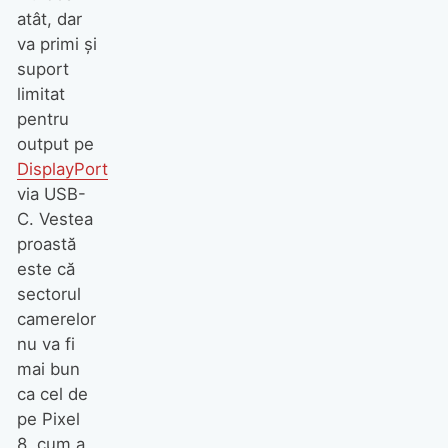
atât, dar
va primi și
suport
limitat
pentru
output pe
DisplayPort
via USB-
C. Vestea
proastă
este că
sectorul
camerelor
nu va fi
mai bun
ca cel de
pe Pixel
8, cum a