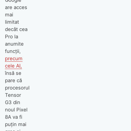
Google
are acces
mai
limitat
decât cea
Pro la
anumite
funcții,
precum
cele AI,
însă se
pare că
procesorul
Tensor
G3 din
noul Pixel
8A va fi
puțin mai