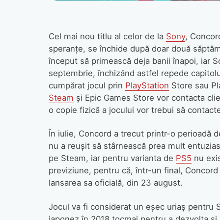
Cel mai nou titlu al celor de la
Sony
, Concor
speranțe, se închide după doar două săptămân
început să primească deja banii înapoi, iar So
septembrie, închizând astfel repede capitol
cumpărat jocul prin
PlayStation
Store sau Pla
Steam
și Epic Games Store vor contacta clie
o copie fizică a jocului vor trebui să contac
În iulie, Concord a trecut printr-o perioadă 
nu a reușit să stârnească prea mult entuzia
pe Steam, iar pentru varianta de
PS5
nu exis
previziune, pentru că, într-un final, Concord
lansarea sa oficială, din 23 august.
Jocul va fi considerat un eșec uriaș pentru 
japonez în 2018 tocmai pentru a dezvolta și p