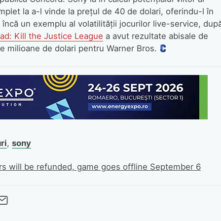
plet la a-l vinde la prețul de 40 de dolari, oferindu-l în
ncă un exemplu al volatilității jocurilor live-service, dup
ad: Kill the Justice League
a avut rezultate abisale de
de milioane de dolari pentru Warner Bros.
ri
,
sony
 will be refunded, game goes offline September 6
cebook
Twitter
 pe LinkedIn
buie pe Pinterest
imite prin whatsapp
Trimite pe Email