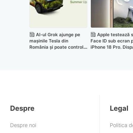
AI-ul Grok ajunge pe
Apple testează s
mașinile Tesla din
Face ID sub ecran 
România și poate controla
iPhone 18 Pro. Disp
navigația, clima și
Dynamic Island?
apelurile
Despre
Legal
Despre noi
Politica 