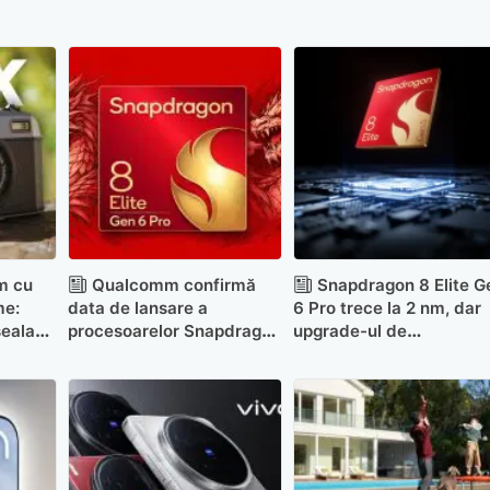
lm cu
Qualcomm confirmă
Snapdragon 8 Elite G
me:
data de lansare a
6 Pro trece la 2 nm, dar
seala
procesoarelor Snapdragon
upgrade-ul de
8 Elite Gen 6
performanță ar putea fi
sub așteptări