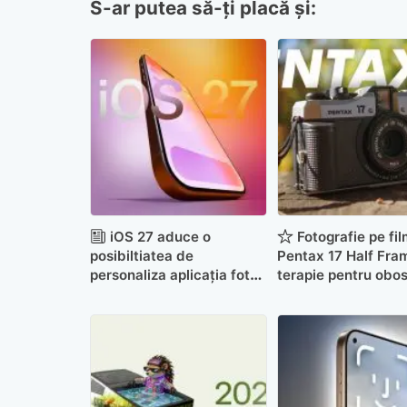
S-ar putea să-ți placă și:
iOS 27 aduce o
Fotografie pe fi
posibiltiatea de
Pentax 17 Half Fra
personaliza aplicația foto
terapie pentru obo
și alte modificări
digitală