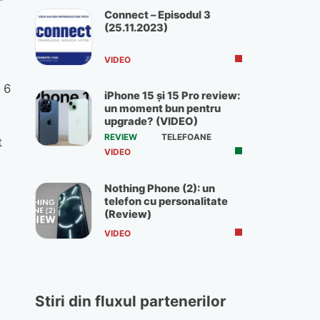
Connect – Episodul 3
(25.11.2023)
VIDEO
 6
iPhone 15 și 15 Pro review:
un moment bun pentru
upgrade? (VIDEO)
REVIEW
TELEFOANE
t
VIDEO
Nothing Phone (2): un
telefon cu personalitate
(Review)
VIDEO
Stiri din fluxul partenerilor