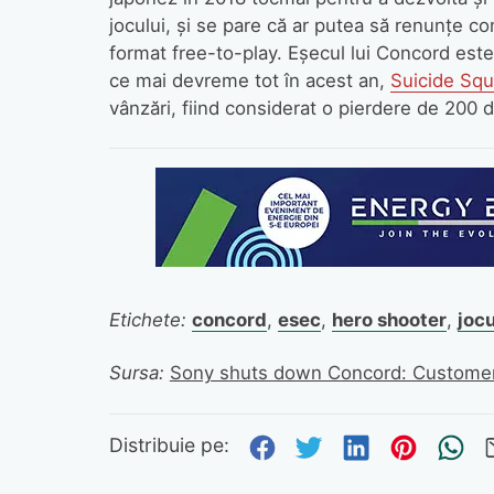
jocului, și se pare că ar putea să renunțe com
format free-to-play. Eșecul lui Concord este î
ce mai devreme tot în acest an,
Suicide Squ
vânzări, fiind considerat o pierdere de 200 
Etichete:
concord
,
esec
,
hero shooter
,
jocu
Sursa:
Sony shuts down Concord: Customers
Distribuie pe Fa
Distribuie pe 
Distribuie
Distri
Tr
Distribuie pe: