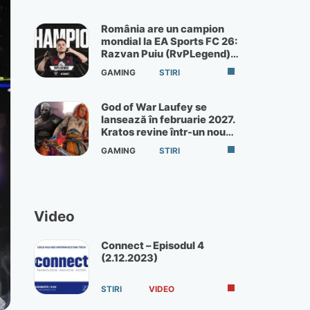
România are un campion
mondial la EA Sports FC 26:
Razvan Puiu (RvPLegend)
câștigă turneul de la Paris
GAMING
STIRI
God of War Laufey se
lansează în februarie 2027.
Kratos revine într-un nou
God of War
GAMING
STIRI
Video
Connect – Episodul 4
(2.12.2023)
STIRI
VIDEO