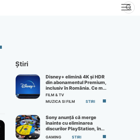
Știri
Disney+ elimină 4K și HDR
din abonamentul Premium,
inclusiv în România. Ce mai
primești de 60 lei pe lună
FILM & TV
MUZICA SI FILM
STIRI
Sony anunță că merge
înainte cu eliminarea
discurilor PlayStation, în
ciuda protestelor
GAMING
STIRI