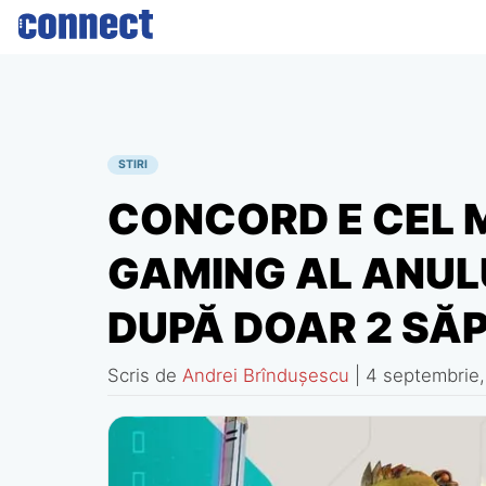
Skip
to
content
STIRI
CONCORD E CEL M
GAMING AL ANULU
DUPĂ DOAR 2 SĂ
Scris de
Andrei Brîndușescu
|
4 septembrie