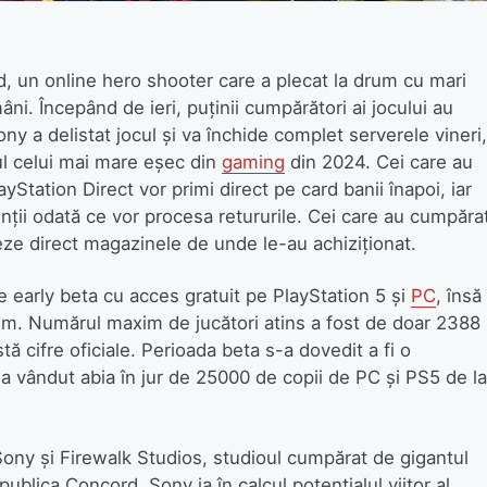
d, un online hero shooter care a plecat la drum cu mari
i. Începând de ieri, puținii cumpărători ai jocului au
ny a delistat jocul și va închide complet serverele vineri,
ul celui mai mare eșec din
gaming
din 2024. Cei care au
yStation Direct vor primi direct pe card banii înapoi, iar
nții odată ce vor procesa retururile. Cei care au cumpăra
teze direct magazinele de unde le-au achiziționat.
de early beta cu acces gratuit pe PlayStation 5 și
PC
, însă
sm. Numărul maxim de jucători atins a fost de doar 2388
tă cifre oficiale. Perioada beta s-a dovedit a fi o
 a vândut abia în jur de 25000 de copii de PC și PS5 de la
Sony și Firewalk Studios, studioul cumpărat de gigantul
ublica Concord. Sony ia în calcul potențialul viitor al