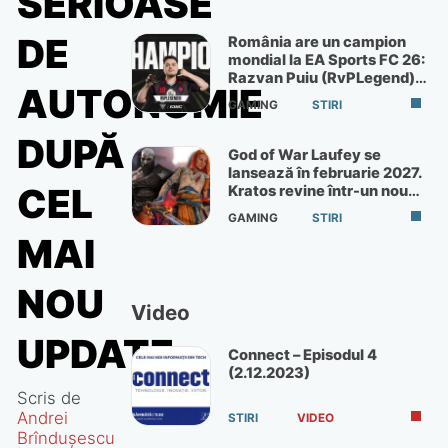
SERIOASE
DE
România are un campion
mondial la EA Sports FC 26:
Razvan Puiu (RvPLegend)
AUTONOMIE
câștigă turneul de la Paris
GAMING
STIRI
DUPĂ
God of War Laufey se
lansează în februarie 2027.
CEL
Kratos revine într-un nou
God of War
GAMING
STIRI
MAI
NOU
Video
UPDATE
Connect – Episodul 4
(2.12.2023)
Scris de
Andrei
STIRI
VIDEO
Brîndușescu