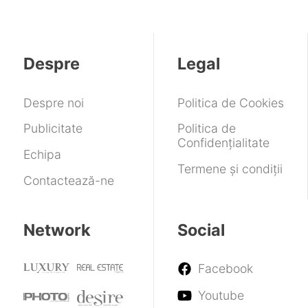
iese
11%,
gamerilor
versiuni
în
la
la
noi
mai
iveală
cel
multe
mai
locații
Despre
Legal
slab
trimestru
doi
Despre noi
Politica de Cookies
din
ultimii
Publicitate
Politica de
13
Confidențialitate
ani
Echipa
Termene și condiții
Contactează-ne
Network
Social
Facebook
Youtube