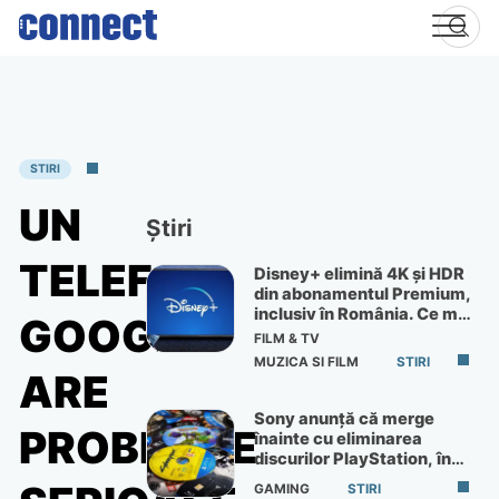
Skip
to
content
STIRI
UN
Știri
TELEFON
Disney+ elimină 4K și HDR
din abonamentul Premium,
inclusiv în România. Ce mai
GOOGLE
primești de 60 lei pe lună
FILM & TV
MUZICA SI FILM
STIRI
ARE
Sony anunță că merge
PROBLEME
înainte cu eliminarea
discurilor PlayStation, în
ciuda protestelor
GAMING
STIRI