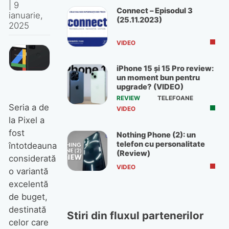
|
9
Connect – Episodul 3
ianuarie,
(25.11.2023)
2025
VIDEO
iPhone 15 și 15 Pro review:
un moment bun pentru
upgrade? (VIDEO)
REVIEW
TELEFOANE
Seria a de
VIDEO
la Pixel a
fost
Nothing Phone (2): un
telefon cu personalitate
întotdeauna
(Review)
considerată
VIDEO
o variantă
excelentă
de buget,
destinată
Stiri din fluxul partenerilor
celor care