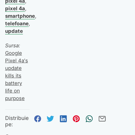
pixel 4a
,
pixel 4a
,
smartphone
,
telefoane
,
update
Sursa:
Google
Pixel 4a's
update
kills its
battery
life on
purpose
Distribuie pe Facebook
Distribuie pe Twitter
Distribuie pe Linked
Distribuie pe Pi
Trimite prin
Trimite 
Distribuie
pe: