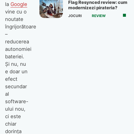
Flag Resynced review: cum
la
Google
modernizezi pirateria?
vine cu o
JOCURI
REVIEW
noutate
îngrijorătoare
–
reducerea
autonomiei
bateriei.
Și nu, nu
e doar un
efect
secundar
al
software-
ului nou,
ci este
chiar
dorința