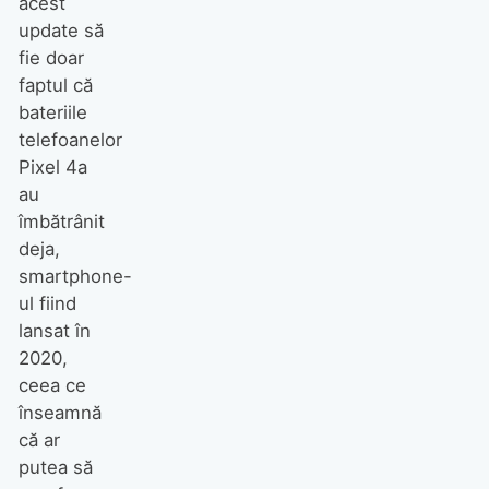
acest
update să
fie doar
faptul că
bateriile
telefoanelor
Pixel 4a
au
îmbătrânit
deja,
smartphone-
ul fiind
lansat în
2020,
ceea ce
înseamnă
că ar
putea să