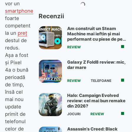
vor un
smartphone
Recenzii
foarte
competent
Am construit un Steam
la un
preț
Machine mai ieftin și mai
performant cu piese de pe
destul de
OLX
redus.
REVIEW
Așa a fost
Galaxy Z Fold8 review: mic,
și Pixel
dar mare
4a o bună
perioadă
REVIEW
TELEFOANE
de timp,
însă cel
Halo: Campaign Evolved
mai nou
review: cel mai bun remake
din 2026?
update
primit de
JOCURI
REVIEW
telefonul
celor de
Assassin’s Creed: Black