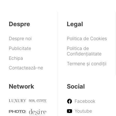
de
cu
18,
întoarce
Screen
în
dolari
o
sub
la
jocurile
pe
cameră
Huawei,
combustie
pe
bursă
retro
Vivo,
internă
PC
Despre
Legal
Apple,
Pixel,
Oppo,
Despre noi
Politica de Cookies
Xiaomi,
Honor
Publicitate
Politica de
și
Confidențialitate
chiar
Echipa
Motorola
Termene și condiții
Contactează-ne
Network
Social
Facebook
Youtube