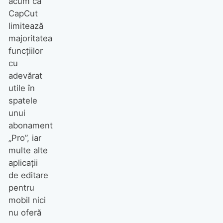
acum că
CapCut
limitează
majoritatea
funcțiilor
cu
adevărat
utile în
spatele
unui
abonament
„Pro”, iar
multe alte
aplicații
de editare
pentru
mobil nici
nu oferă