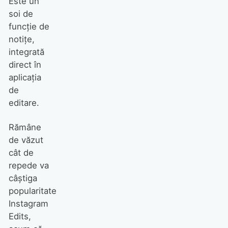
Este un
soi de
funcție de
notițe,
integrată
direct în
aplicația
de
editare.
Rămâne
de văzut
cât de
repede va
câștiga
popularitate
Instagram
Edits,