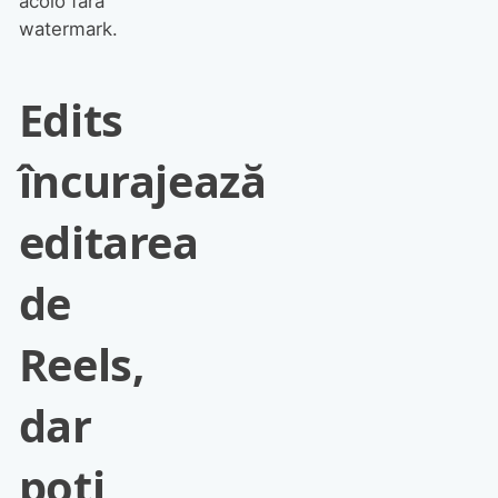
acolo fără
watermark.
Edits
încurajează
editarea
de
Reels,
dar
poți