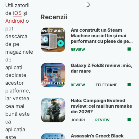
Utilizatorii
de
iOS
și
Recenzii
Android
o
pot
Am construit un Steam
Machine mai ieftin și mai
descărca
performant cu piese de pe
de pe
OLX
REVIEW
magazinele
de
Galaxy Z Fold8 review: mic,
aplicații
dar mare
dedicate
acestor
REVIEW
TELEFOANE
platforme,
iar vestea
Halo: Campaign Evolved
cea mai
review: cel mai bun remake
din 2026?
bună este
JOCURI
REVIEW
că
aplicația
Assassin’s Creed: Black
este