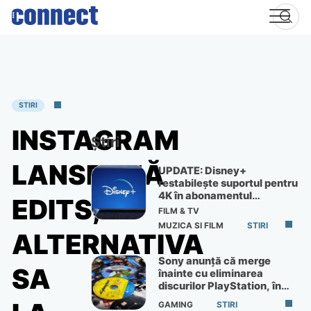
Skip
to
content
STIRI
INSTAGRAM
Știri
LANSEAZĂ
UPDATE: Disney+
restabilește suportul pentru
4K în abonamentul
EDITS,
Premium
FILM & TV
MUZICA SI FILM
STIRI
ALTERNATIVA
Sony anunță că merge
SA
înainte cu eliminarea
discurilor PlayStation, în
ciuda protestelor
GAMING
STIRI