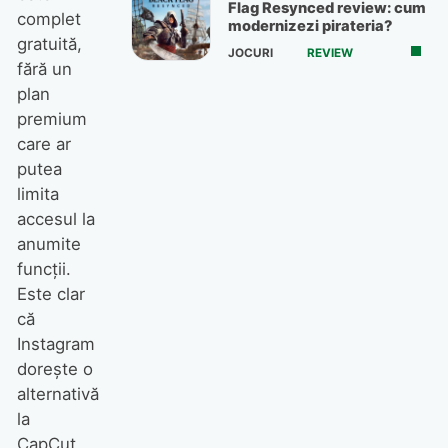
Flag Resynced review: cum
complet
modernizezi pirateria?
gratuită,
JOCURI
REVIEW
fără un
plan
premium
care ar
putea
limita
accesul la
anumite
funcții.
Este clar
că
Instagram
dorește o
alternativă
la
CapCut,