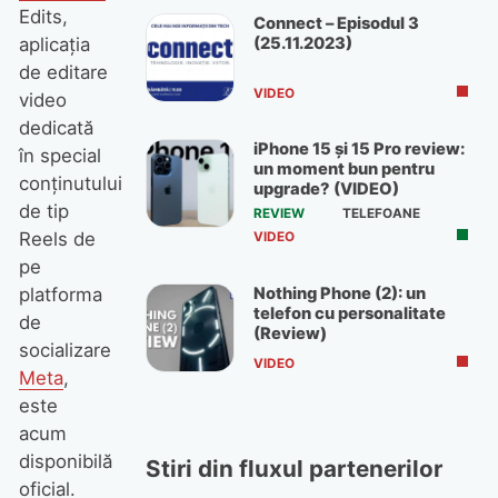
Edits,
Connect – Episodul 3
(25.11.2023)
aplicația
de editare
VIDEO
video
dedicată
iPhone 15 și 15 Pro review:
în special
un moment bun pentru
conținutului
upgrade? (VIDEO)
de tip
REVIEW
TELEFOANE
Reels de
VIDEO
pe
Nothing Phone (2): un
platforma
telefon cu personalitate
de
(Review)
socializare
VIDEO
Meta
,
este
acum
disponibilă
Stiri din fluxul partenerilor
oficial.