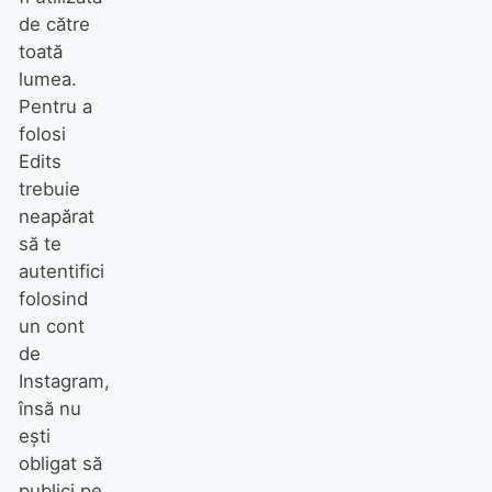
de către
toată
lumea.
Pentru a
folosi
Edits
trebuie
neapărat
să te
autentifici
folosind
un cont
de
Instagram,
însă nu
ești
obligat să
publici pe