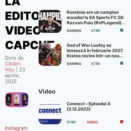
LA
EDITORUL
România are un campion
mondial la EA Sports FC 26:
Razvan Puiu (RvPLegend)
VIDEO
câștigă turneul de la Paris
GAMING
STIRI
CAPCUT
God of War Laufey se
lansează în februarie 2027.
Kratos revine într-un nou
Scris de
God of War
Cătălin
GAMING
STIRI
Nițu
|
23
aprilie,
2025
Video
Connect – Episodul 4
(2.12.2023)
STIRI
VIDEO
Instagram