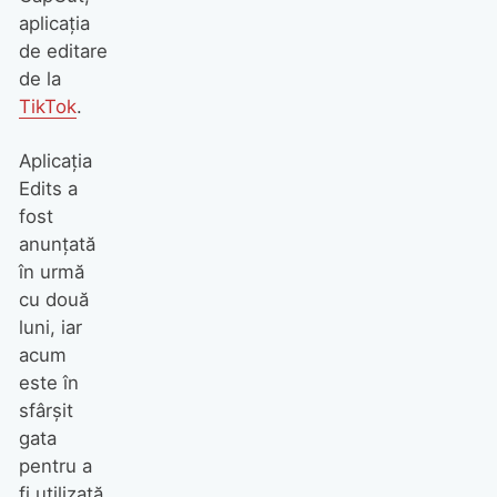
aplicația
de editare
de la
TikTok
.
Aplicația
Edits a
fost
anunțată
în urmă
cu două
luni, iar
acum
este în
sfârșit
gata
pentru a
fi utilizată