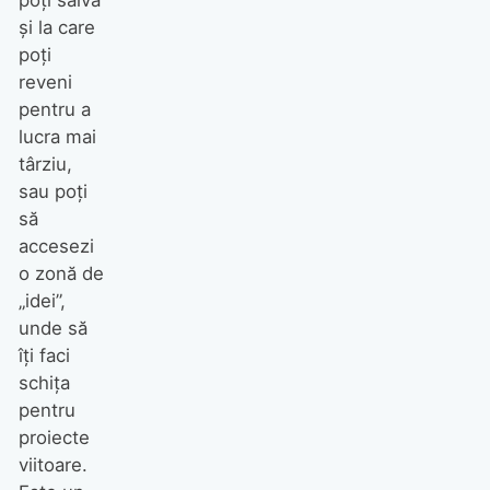
și la care
poți
reveni
pentru a
lucra mai
târziu,
sau poți
să
accesezi
o zonă de
„idei”,
unde să
îți faci
schița
pentru
proiecte
viitoare.